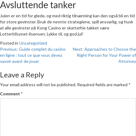
Avsluttende tanker
Julen er en tid for glede, og med riktig tilnærming kan den også bli en tid
for store gevinster. Bruk de nevnte strategiene, spill ansvarlig, og husk
at alle gevinster på Kong Casino er skattefrie takket være
Lotteritilsynet‑lisensen. Lykke til, og god jul!
Posted in
Uncategorized
Post
Previous:
Guide complet du casino
Next:
Approaches to Choose the
en ligne : tout ce que vous devez
Right Person for Your Power of
navigation
savoir avant de jouer
Attorney
Leave a Reply
Your email address will not be published.
Required fields are marked
*
Comment
*