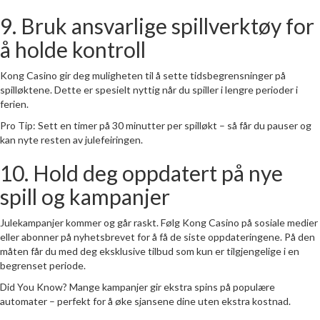
9. Bruk ansvarlige spillverktøy for
å holde kontroll
Kong Casino gir deg muligheten til å sette tidsbegrensninger på
spilløktene. Dette er spesielt nyttig når du spiller i lengre perioder i
ferien.
Pro Tip: Sett en timer på 30 minutter per spilløkt – så får du pauser og
kan nyte resten av julefeiringen.
10. Hold deg oppdatert på nye
spill og kampanjer
Julekampanjer kommer og går raskt. Følg Kong Casino på sosiale medier
eller abonner på nyhetsbrevet for å få de siste oppdateringene. På den
måten får du med deg eksklusive tilbud som kun er tilgjengelige i en
begrenset periode.
Did You Know? Mange kampanjer gir ekstra spins på populære
automater – perfekt for å øke sjansene dine uten ekstra kostnad.