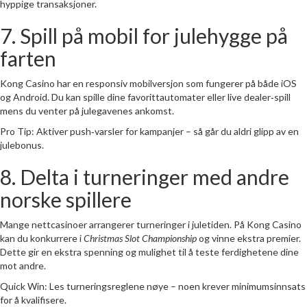
hyppige transaksjoner.
7. Spill på mobil for julehygge på
farten
Kong Casino har en responsiv mobilversjon som fungerer på både iOS
og Android. Du kan spille dine favorittautomater eller live dealer‑spill
mens du venter på julegavenes ankomst.
Pro Tip: Aktiver push‑varsler for kampanjer – så går du aldri glipp av en
julebonus.
8. Delta i turneringer med andre
norske spillere
Mange nettcasinoer arrangerer turneringer i juletiden. På Kong Casino
kan du konkurrere i
Christmas Slot Championship
og vinne ekstra premier.
Dette gir en ekstra spenning og mulighet til å teste ferdighetene dine
mot andre.
Quick Win: Les turneringsreglene nøye – noen krever minimumsinnsats
for å kvalifisere.