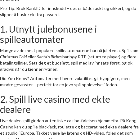
Pro Tip: Bruk BankID for innskudd – det er både raskt og sikkert, og du
slipper å huske ekstra passord.
1. Utnytt julebonusene i
spilleautomater
Mange av de mest populære spilleautomatene har nå juletema. Spill som
Christmas Gold
eller
Santa’s Riches
har høy RTP (return to player) og flere
betalingslinjer. Sett deg et budsjett, spill med lav innsats først, og øk
gradvis når du kjenner rytmen.
Did You Know? Automater med lavere volatilitet gir hyppigere, men
mindre gevinster – perfekt for en jevn spillopplevelse i ferien.
2. Spill live casino med ekte
dealere
Live dealer‑spill gir den autentiske casino‑følelsen hjemmefra. På Kong
Casino kan du spille blackjack, roulette og baccarat med ekte dealere fra
et studio i Europa. Takket være lav latens og HD‑video, føles det som