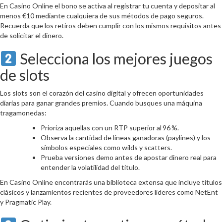
En Casino Online el bono se activa al registrar tu cuenta y depositar al
menos €10 mediante cualquiera de sus métodos de pago seguros.
Recuerda que los retiros deben cumplir con los mismos requisitos antes
de solicitar el dinero.
Selecciona los mejores juegos
de slots
Los slots son el corazón del casino digital y ofrecen oportunidades
diarias para ganar grandes premios. Cuando busques una máquina
tragamonedas:
Prioriza aquellas con un RTP superior al 96 %.
Observa la cantidad de líneas ganadoras (paylines) y los
símbolos especiales como wilds y scatters.
Prueba versiones demo antes de apostar dinero real para
entender la volatilidad del título.
En Casino Online encontrarás una biblioteca extensa que incluye títulos
clásicos y lanzamientos recientes de proveedores líderes como NetEnt
y Pragmatic Play.