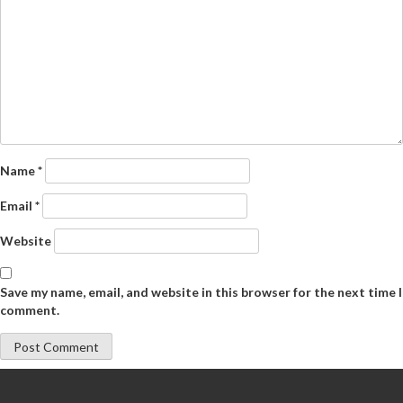
Name
*
Email
*
Website
Save my name, email, and website in this browser for the next time I
comment.