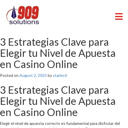
Skip
to
content
909 SOLUTIONS
Just another WordPress site
3 Estrategias Clave para
Elegir tu Nivel de Apuesta
en Casino Online
Posted on
August 2, 2025
by
starlord
3 Estrategias Clave para
Elegir tu Nivel de Apuesta
en Casino Online
Elegir el nivel de apuesta correcto es fundamental para disfrutar del