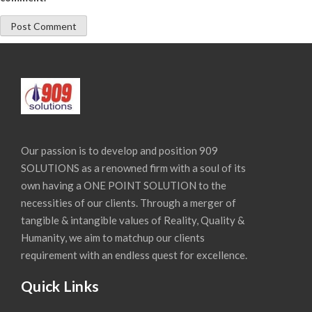
Our passion is to develop and position 909
SOLUTIONS as a renowned firm with a soul of its
own having a ONE POINT SOLUTION to the
necessities of our clients. Through a merger of
tangible & intangible values of Reality, Quality &
Humanity, we aim to matchup our clients
requirement with an endless quest for excellence.
Quick Links