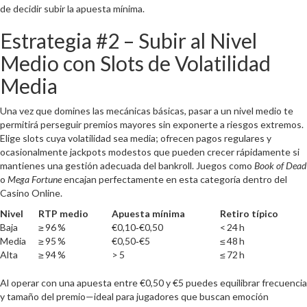
de decidir subir la apuesta mínima.
Estrategia #2 – Subir al Nivel
Medio con Slots de Volatilidad
Media
Una vez que domines las mecánicas básicas, pasar a un nivel medio te
permitirá perseguir premios mayores sin exponerte a riesgos extremos.
Elige slots cuya volatilidad sea media; ofrecen pagos regulares y
ocasionalmente jackpots modestos que pueden crecer rápidamente si
mantienes una gestión adecuada del bankroll. Juegos como
Book of Dead
o
Mega Fortune
encajan perfectamente en esta categoría dentro del
Casino Online.
Nivel
RTP medio
Apuesta mínima
Retiro típico
Baja
≥ 96 %
€0,10‑€0,50
< 24 h
Media
≥ 95 %
€0,50‑€5
≤ 48 h
Alta
≥ 94 %
> 5
≤ 72 h
Al operar con una apuesta entre €0,50 y €5 puedes equilibrar frecuencia
y tamaño del premio—ideal para jugadores que buscan emoción