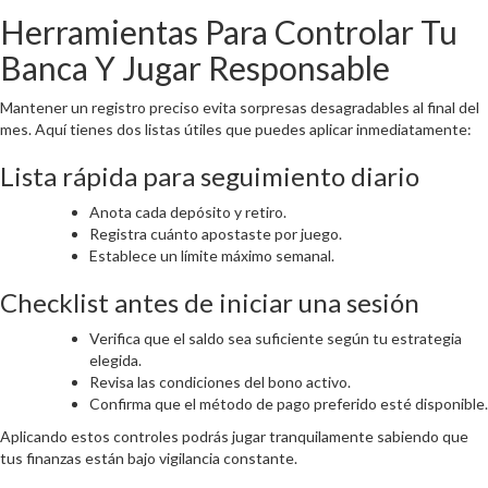
Herramientas Para Controlar Tu
Banca Y Jugar Responsable
Mantener un registro preciso evita sorpresas desagradables al final del
mes. Aquí tienes dos listas útiles que puedes aplicar inmediatamente:
Lista rápida para seguimiento diario
Anota cada depósito y retiro.
Registra cuánto apostaste por juego.
Establece un límite máximo semanal.
Checklist antes de iniciar una sesión
Verifica que el saldo sea suficiente según tu estrategia
elegida.
Revisa las condiciones del bono activo.
Confirma que el método de pago preferido esté disponible.
Aplicando estos controles podrás jugar tranquilamente sabiendo que
tus finanzas están bajo vigilancia constante.