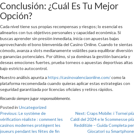
Conclusión: ¿Cuál Es Tu Mejor
Opción?
Cada nivel tiene sus propias recompensas y riesgos; lo esencial es
alinearlos con tus objetivos personales y capacidad económica. Si
buscas aprender sin presión inmediata, inicia con apuestas bajas
aprovechando el bono bienvenida del Casino Online. Cuando te sientas
cómodo, avanza a slots medianamente volátiles para equilibrar diversión
y ganancias potenciales. Por último, si ya dominas la gestión bancaria y
deseas emociones fuertes, prueba torneos o apuestas deportivas altas
bajo estricto autocontrol.
Nuestro análisis apunta a
https://casinovalenciaonline.com/
como la
plataforma recomendada cuando quieras aplicar estas estrategias con
seguridad garantizada por licencias oficiales y retiros rápidos.
Recuerda siempre jugar responsablemente.
Posted in
Uncategorized
Post
Previous:
Le système de
Next:
Craps Mobile: i Tornei più
vérification réaliste : comment les
Caldi del 2024 e le Scommesse più
navigation
casinos modernes protègent les
Redditizie – Guida Completa per
joueurs pendant les fêtes de fin
Giocatori su Smartphone