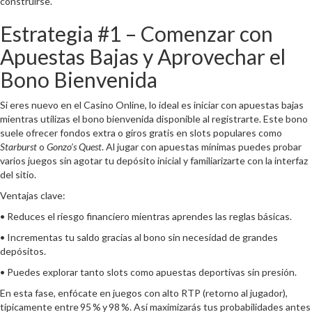
construirse.
Estrategia #1 – Comenzar con
Apuestas Bajas y Aprovechar el
Bono Bienvenida
Si eres nuevo en el Casino Online, lo ideal es iniciar con apuestas bajas
mientras utilizas el bono bienvenida disponible al registrarte. Este bono
suele ofrecer fondos extra o giros gratis en slots populares como
Starburst
o
Gonzo’s Quest
. Al jugar con apuestas mínimas puedes probar
varios juegos sin agotar tu depósito inicial y familiarizarte con la interfaz
del sitio.
Ventajas clave:
• Reduces el riesgo financiero mientras aprendes las reglas básicas.
• Incrementas tu saldo gracias al bono sin necesidad de grandes
depósitos.
• Puedes explorar tanto slots como apuestas deportivas sin presión.
En esta fase, enfócate en juegos con alto RTP (retorno al jugador),
típicamente entre 95 % y 98 %. Así maximizarás tus probabilidades antes