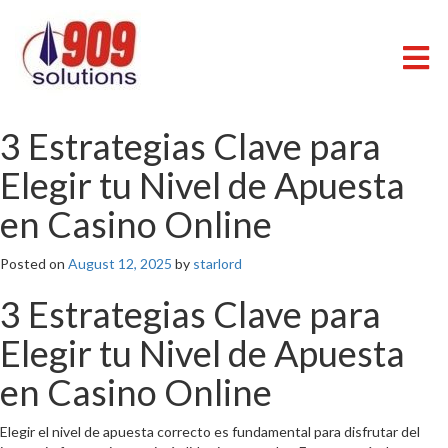
Skip
to
content
909 SOLUTIONS
Just another WordPress site
3 Estrategias Clave para
Elegir tu Nivel de Apuesta
en Casino Online
Posted on
August 12, 2025
by
starlord
3 Estrategias Clave para
Elegir tu Nivel de Apuesta
en Casino Online
Elegir el nivel de apuesta correcto es fundamental para disfrutar del