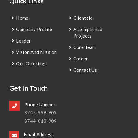
Quick Links
Home
Clientele
Company Profile
Accomplished
Projects
Leader
Core Team
Vision And Mission
Career
Our Offerings
Contact Us
Get In Touch
Phone Number
8745-999-909
8744-010-909
Email Address