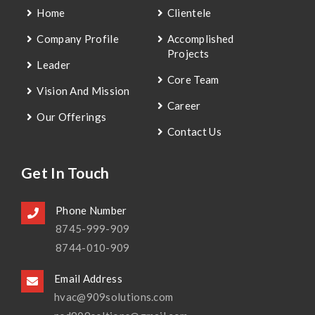
Home
Clientele
Company Profile
Accomplished
Projects
Leader
Core Team
Vision And Mission
Career
Our Offerings
Contact Us
Get In Touch
Phone Number
8745-999-909
8744-010-909
Email Address
hvac@909solutions.com