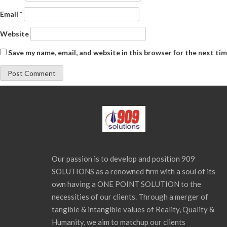
Email
*
Website
Save my name, email, and website in this browser for the next ti
Our passion is to develop and position 909
SOLUTIONS as a renowned firm with a soul of its
own having a ONE POINT SOLUTION to the
necessities of our clients. Through a merger of
tangible & intangible values of Reality, Quality &
Humanity, we aim to matchup our clients