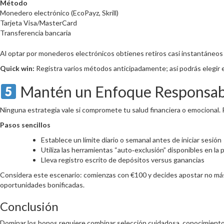
Método
Monedero electrónico (EcoPayz, Skrill)
Tarjeta Visa/MasterCard
Transferencia bancaria
Al optar por monederos electrónicos obtienes retiros casi instantáneos
Quick win:
Registra varios métodos anticipadamente; así podrás elegir 
Mantén un Enfoque Responsabl
Ninguna estrategia vale si compromete tu salud financiera o emocional. P
Pasos sencillos
Establece un límite diario o semanal antes de iniciar sesión
Utiliza las herramientas “auto‑exclusión” disponibles en la 
Lleva registro escrito de depósitos versus ganancias
Considera este escenario: comienzas con €100 y decides apostar no más 
oportunidades bonificadas.
Conclusión
Dominar los bonos requiere combinar selección cuidadosa, conocimiento té