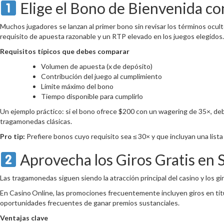
Elige el Bono de Bienvenida con
Muchos jugadores se lanzan al primer bono sin revisar los términos ocu
requisito de apuesta razonable y un RTP elevado en los juegos elegidos.
Requisitos típicos que debes comparar
Volumen de apuesta (x de depósito)
Contribución del juego al cumplimiento
Límite máximo del bono
Tiempo disponible para cumplirlo
Un ejemplo práctico: si el bono ofrece $200 con un wagering de 35×, debe
tragamonedas clásicas.
Pro tip:
Prefiere bonos cuyo requisito sea ≤ 30× y que incluyan una lista 
Aprovecha los Giros Gratis en 
Las tragamonedas siguen siendo la atracción principal del casino y los g
En Casino Online, las promociones frecuentemente incluyen giros en tí
oportunidades frecuentes de ganar premios sustanciales.
Ventajas clave