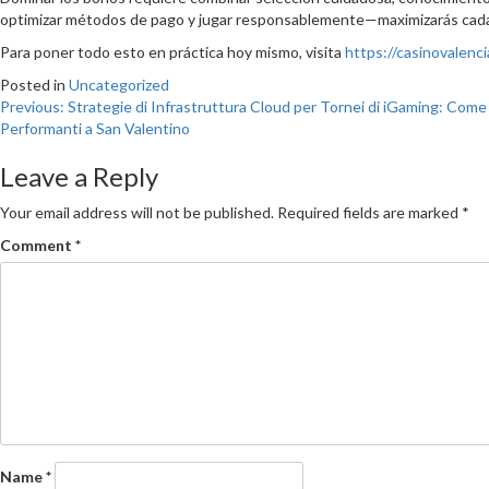
optimizar métodos de pago y jugar responsablemente—maximizarás cada 
Para poner todo esto en práctica hoy mismo, visita
https://casinovalenc
Posted in
Uncategorized
Post
Previous:
Strategie di Infrastruttura Cloud per Tornei di iGaming: Com
Performanti a San Valentino
navigation
Leave a Reply
Your email address will not be published.
Required fields are marked
*
Comment
*
Name
*