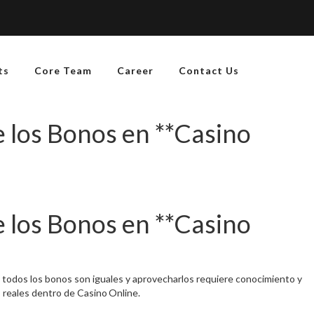
ts
Core Team
Career
Contact Us
 los Bonos en **Casino
 los Bonos en **Casino
o todos los bonos son iguales y aprovecharlos requiere conocimiento y
 reales dentro de Casino Online.