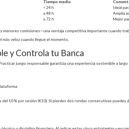
Tiempo medio
Coment
< 24 h
Ideal pa
≤ 48 h
Amplia a
≥ 72 h
Mejor pa
 y menores comisiones—una ventaja competitiva importante cuando trabaj
el más veloz cuando llegue el momento.
e y Controla tu Banca
racticar juego responsable garantiza una experiencia sostenible a largo 
plataforma
del 10 % por sesión (€10). Si pierdes dos rondas consecutivas puedes d
cnico y disciplina financiera. Al aplicar estas cinco estrategias—escoger