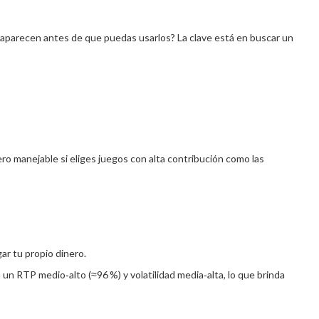
saparecen antes de que puedas usarlos? La clave está en buscar un
ero manejable si eliges juegos con alta contribución como las
ar tu propio dinero.
un RTP medio‑alto (≈96 %) y volatilidad media‑alta, lo que brinda