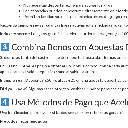
No necesitas depositar extra para activar los giros
Las ganancias pueden convertirse directamente en efecti
Permiten familiarizarte con la mecánica antes del juego real
Recuerda siempre revisar cuántas líneas activas están incluidas; jugar t
Industry secret:
Los giros gratuitos suelen contribuir al wagering al
100
Combina Bonos con Apuestas 
Si disfrutas tanto del casino como del deporte, busca plataformas que 
En Casino Online, es posible obtener un “bonus combo” donde cada euro
aporta tanto al saldo deportivo como al saldo casinero.
Ejemplo real:
Depositas €50 y utilizas €20 en una apuesta deportiva con 
Did you know?
Algunas casas otorgan “cashback” sobre pérdidas deport
Usa Métodos de Pago que Acele
Una bonificación pierde valor si tardas semanas en retirar tus ganancias. 
Métodos recomendados