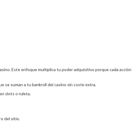
sino. Este enfoque multiplica tu poder adquisitivo porque cada acción
e se suman a tu bankroll del casino sin coste extra.
 slots o ruleta.
 del sitio.