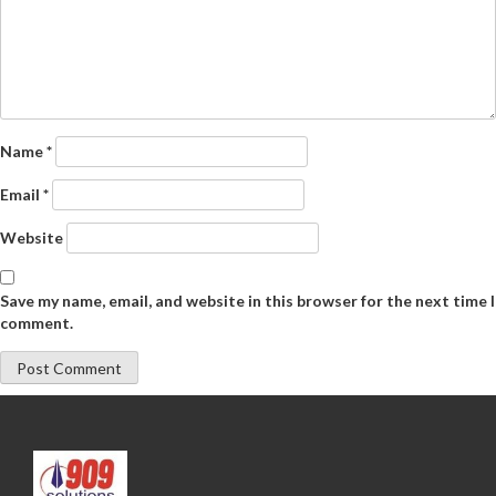
Name
*
Email
*
Website
Save my name, email, and website in this browser for the next time I
comment.