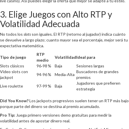
live casino). Así puedes elegir la oferta que mejor se adapte a tu estilo.
3. Elige Juegos con Alto RTP y
Volatilidad Adecuada
No todos los
slots
son iguales. El RTP (retorno al jugador) indica cuánto
se devuelve a largo plazo; cuanto mayor sea el porcentaje, mejor será tu
expectativa matemática.
RTP
Tipo de juego
Volatilidad
Ideal para
medio
Slots clásicos
96‑98 %
Baja
Sesiones largas
Video slots con
Buscadores de grandes
94‑96 %
Media‑Alta
jackpot
premios
Jugadores que prefieren
Live roulette
97‑99 %
Baja
estrategia
Did You Know?
Los jackpots progresivos suelen tener un RTP más bajo
porque parte del dinero se destina al premio acumulado.
Pro Tip:
Juega primero versiones demo gratuitas para medir la
volatilidad antes de apostar dinero real.