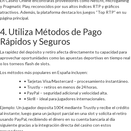
En Casino Online encontrarás proveedores como NetEnt, Microgaming
y Pragmatic Play, reconocidos por sus altos índices RTP y gráficos
atractivos. Además, la plataforma destaca los juegos “Top RTP” en su
página principal.
4. Utiliza Métodos de Pago
Rápidos y Seguros
La rapidez del depósito y retiro afecta directamente tu capacidad para
aprovechar oportunidades como las apuestas deportivas en tiempo real
o los torneos flash de slots.
Los métodos más populares en España incluyen:
• Tarjetas Visa/Mastercard – procesamiento instantáneo.
• Trustly – retiros en menos de 24 horas.
• PayPal – seguridad adicional y velocidad alta.
• Skrill – ideal para jugadores internacionales.
Ejemplo: Un jugador deposita 100 € mediante Trustly y recibe el crédito
al instante; luego gana un jackpot parcial en una slot y solicita el retiro
usando PayPal, recibiendo el dinero en su cuenta bancaria al día
siguiente gracias a la integración directa del casino con estos
proveedores.