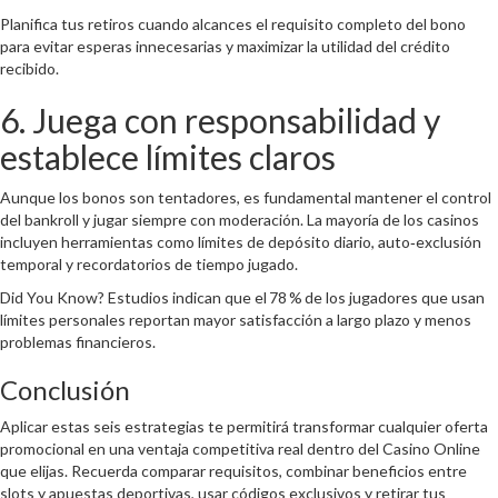
Planifica tus retiros cuando alcances el requisito completo del bono
para evitar esperas innecesarias y maximizar la utilidad del crédito
recibido.
6. Juega con responsabilidad y
establece límites claros
Aunque los bonos son tentadores, es fundamental mantener el control
del bankroll y jugar siempre con moderación. La mayoría de los casinos
incluyen herramientas como límites de depósito diario, auto‑exclusión
temporal y recordatorios de tiempo jugado.
Did You Know? Estudios indican que el 78 % de los jugadores que usan
límites personales reportan mayor satisfacción a largo plazo y menos
problemas financieros.
Conclusión
Aplicar estas seis estrategias te permitirá transformar cualquier oferta
promocional en una ventaja competitiva real dentro del Casino Online
que elijas. Recuerda comparar requisitos, combinar beneficios entre
slots y apuestas deportivas, usar códigos exclusivos y retirar tus