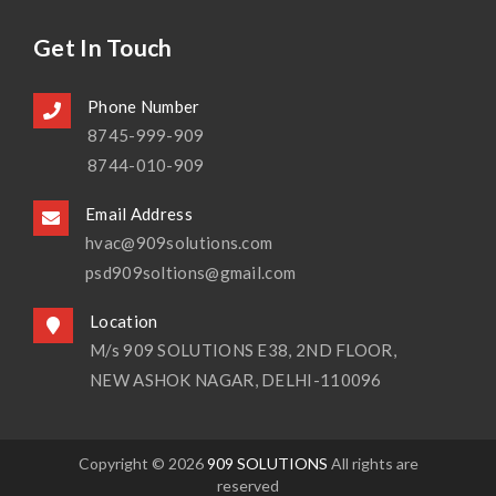
Get In Touch
Phone Number
8745-999-909
8744-010-909
Email Address
hvac@909solutions.com
psd909soltions@gmail.com
Location
M/s 909 SOLUTIONS E38, 2ND FLOOR,
NEW ASHOK NAGAR, DELHI-110096
Copyright © 2026
909 SOLUTIONS
All rights are
reserved