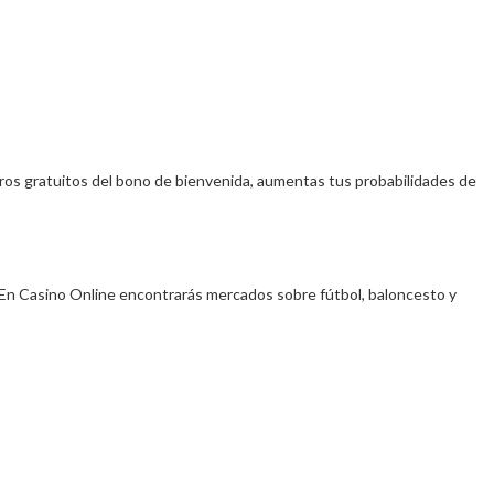
giros gratuitos del bono de bienvenida, aumentas tus probabilidades de
. En Casino Online encontrarás mercados sobre fútbol, baloncesto y