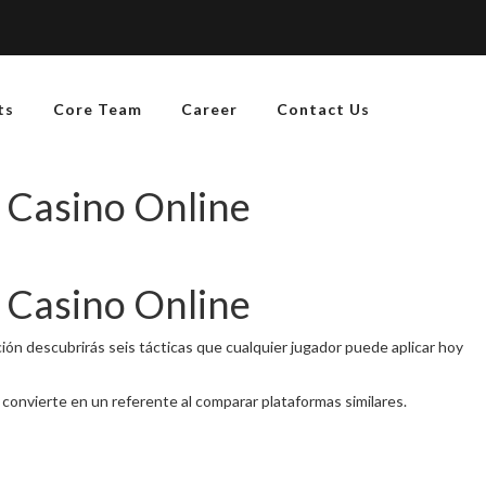
ts
Core Team
Career
Contact Us
 Casino Online
 Casino Online
ción descubrirás seis tácticas que cualquier jugador puede aplicar hoy
 convierte en un referente al comparar plataformas similares.