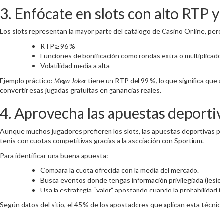
3. Enfócate en slots con alto RTP 
Los slots representan la mayor parte del catálogo de Casino Online, per
RTP ≥ 96 %
Funciones de bonificación como rondas extra o multiplicad
Volatilidad media a alta
Ejemplo práctico:
Mega Joker
tiene un RTP del 99 %, lo que significa que
convertir esas jugadas gratuitas en ganancias reales.
4. Aprovecha las apuestas deportiv
Aunque muchos jugadores prefieren los slots, las apuestas deportivas p
tenis con cuotas competitivas gracias a la asociación con Sportium.
Para identificar una buena apuesta:
Compara la cuota ofrecida con la media del mercado.
Busca eventos donde tengas información privilegiada (lesio
Usa la estrategia “valor” apostando cuando la probabilidad 
Según datos del sitio, el 45 % de los apostadores que aplican esta técn