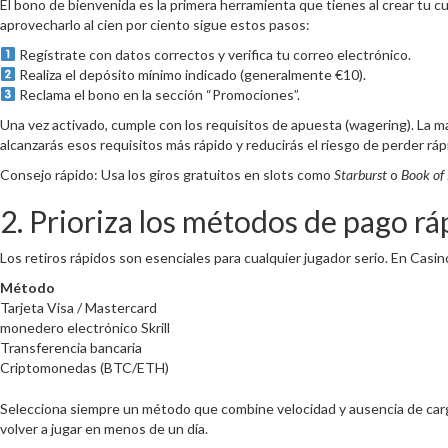
El bono de bienvenida es la primera herramienta que tienes al crear tu 
aprovecharlo al cien por ciento sigue estos pasos:
Regístrate con datos correctos y verifica tu correo electrónico.
Realiza el depósito mínimo indicado (generalmente €10).
Reclama el bono en la sección “Promociones”.
Una vez activado, cumple con los requisitos de apuesta (wagering). La may
alcanzarás esos requisitos más rápido y reducirás el riesgo de perder rá
Consejo rápido: Usa los giros gratuitos en slots como
Starburst
o
Book of
2. Prioriza los métodos de pago rá
Los retiros rápidos son esenciales para cualquier jugador serio. En Casi
Método
Tarjeta Visa / Mastercard
monedero electrónico Skrill
Transferencia bancaria
Criptomonedas (BTC/ETH)
Selecciona siempre un método que combine velocidad y ausencia de carg
volver a jugar en menos de un día.