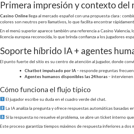
Primera impresión y contexto del
Casino Online
llega al mercado español con una propuesta clara : combin
colores son neutros pero llamativos, lo que facilita encontrar rápidam
En el menú superior aparece también una referencia a Casino Valencia, lo q
licencia europea reconocida, lo que brinda confianza a los jugadores es
Soporte híbrido IA + agentes hum
El punto fuerte del sitio es su centro de atención al jugador, donde con
Chatbot impulsado por IA
– responde preguntas frecuente
Agentes humanos disponibles las 24 horas
– intervienen
Cómo funciona el flujo típico
El jugador escribe su duda en el cuadro verde del chat.
La IA analiza la pregunta y ofrece respuestas automáticas basadas en
Si la respuesta no resuelve el problema, se abre un ticket interno qu
Este proceso garantiza tiempos máximos de respuesta inferiores a dos 