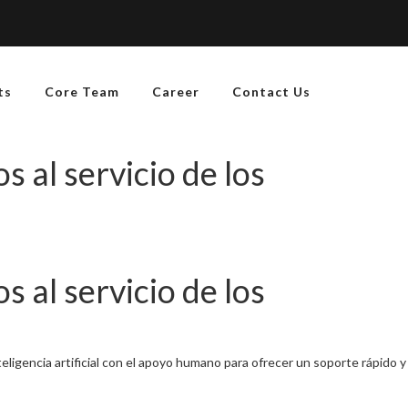
ts
Core Team
Career
Contact Us
 al servicio de los
 al servicio de los
ligencia artificial con el apoyo humano para ofrecer un soporte rápido y