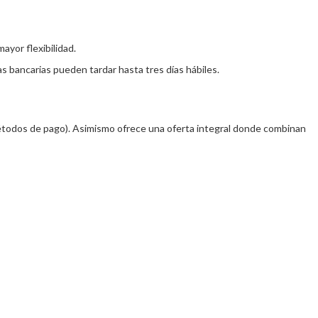
yor flexibilidad.
as bancarias pueden tardar hasta tres días hábiles.
odos de pago)​​. Asimismo ofrece una oferta integral donde combinan