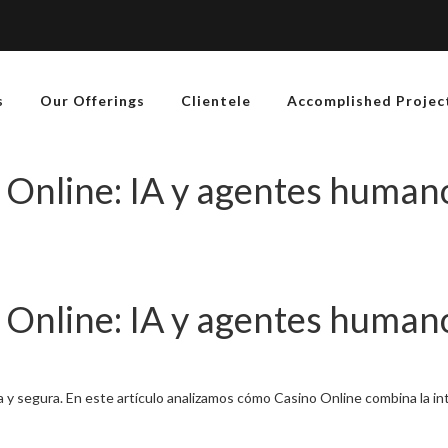
s
Our Offerings
Clientele
Accomplished Projec
 Online: IA y agentes humanos
 Online: IA y agentes humanos
 segura. En este artículo analizamos cómo Casino Online combina la inte