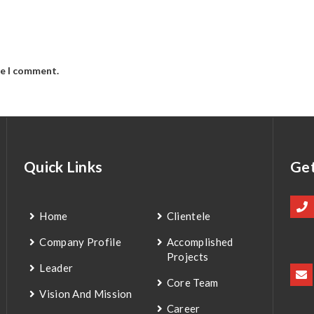
me I comment.
Quick Links
Get
Home
Clientele
Company Profile
Accomplished
Projects
Leader
Core Team
Vision And Mission
Career