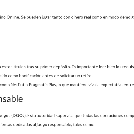
ino Online. Se pueden jugar tanto con dinero real como en modo demo gra
 estos títulos tras su primer depósito. Es importante leer bien los requ
do como bonificación antes de solicitar un retiro.
omo NetEnt o Pragmatic Play, lo que mantiene viva la expectativa entre 
nsable
uegos (
DGOJ
)​​​​​​​​​​​. Esta autoridad supervisa que todas las operacione
mientas dedicadas al juego responsable, tales como: