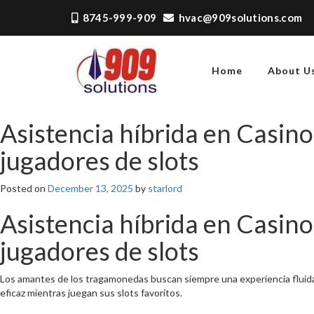
Skip
8745-999-909
hvac@909solutions.com
to
content
Home
About U
909 SOLUTIONS
Just another WordPress
site
Asistencia híbrida en Casino
jugadores de slots
Posted on
December 13, 2025
by
starlord
Asistencia híbrida en Casino
jugadores de slots
Los amantes de los tragamonedas buscan siempre una experiencia fluida y
eficaz mientras juegan sus slots favoritos.