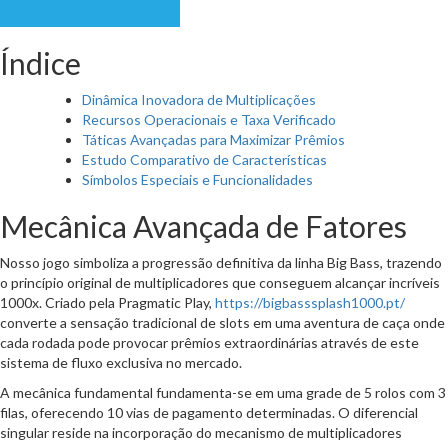
Índice
Dinâmica Inovadora de Multiplicações
Recursos Operacionais e Taxa Verificado
Táticas Avançadas para Maximizar Prêmios
Estudo Comparativo de Características
Símbolos Especiais e Funcionalidades
Mecânica Avançada de Fatores
Nosso jogo simboliza a progressão definitiva da linha Big Bass, trazendo
o princípio original de multiplicadores que conseguem alcançar incríveis
1000x. Criado pela Pragmatic Play,
https://bigbasssplash1000.pt/
converte a sensação tradicional de slots em uma aventura de caça onde
cada rodada pode provocar prêmios extraordinárias através de este
sistema de fluxo exclusiva no mercado.
A mecânica fundamental fundamenta-se em uma grade de 5 rolos com 3
filas, oferecendo 10 vias de pagamento determinadas. O diferencial
singular reside na incorporação do mecanismo de multiplicadores