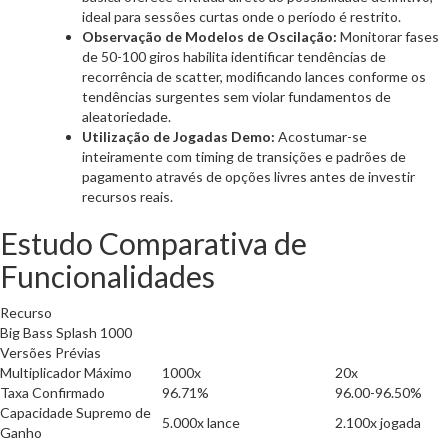
ideal para sessões curtas onde o período é restrito.
Observação de Modelos de Oscilação:
Monitorar fases
de 50-100 giros habilita identificar tendências de
recorrência de scatter, modificando lances conforme os
tendências surgentes sem violar fundamentos de
aleatoriedade.
Utilização de Jogadas Demo:
Acostumar-se
inteiramente com timing de transições e padrões de
pagamento através de opções livres antes de investir
recursos reais.
Estudo Comparativa de
Funcionalidades
Recurso
Big Bass Splash 1000
Versões Prévias
Multiplicador Máximo
1000x
20x
Taxa Confirmado
96.71%
96.00-96.50%
Capacidade Supremo de
5.000x lance
2.100x jogada
Ganho