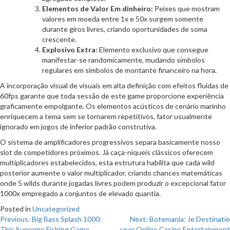
Elementos de Valor Em dinheiro:
Peixes que mostram
valores em moeda entre 1x e 50x surgem somente
durante giros livres, criando oportunidades de soma
crescente.
Explosivo Extra:
Elemento exclusivo que consegue
manifestar-se randomicamente, mudando símbolos
regulares em símbolos de montante financeiro na hora.
A incorporação visual de visuais em alta definição com efeitos fluidas de
60fps garante que toda sessão de este game proporcione experiência
graficamente empolgante. Os elementos acústicos de cenário marinho
enriquecem a tema sem se tornarem repetitivos, fator usualmente
ignorado em jogos de inferior padrão construtiva.
O sistema de amplificadores progressivos separa basicamente nosso
slot de competidores próximos. Já caça-níqueis clássicos oferecem
multiplicadores estabelecidos, esta estrutura habilita que cada wild
posterior aumente o valor multiplicador, criando chances matemáticas
onde 5 wilds durante jogadas livres podem produzir o excepcional fator
1000x empregado a conjuntos de elevado quantia.
Posted in
Uncategorized
Post
Previous:
Big Bass Splash 1000:
Next:
Botemania: Je Destinatie
This Supreme Fishing Game
voor Online Casino Entertainment