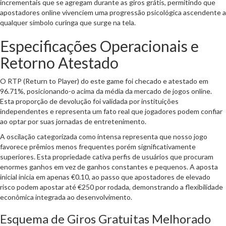
incrementais que se agregam durante as giros grátis, permitindo que
apostadores online vivenciem uma progressão psicológica ascendente a
qualquer símbolo curinga que surge na tela.
Especificações Operacionais e
Retorno Atestado
O RTP (Return to Player) do este game foi checado e atestado em
96.71%, posicionando-o acima da média da mercado de jogos online.
Esta proporção de devolução foi validada por instituições
independentes e representa um fato real que jogadores podem confiar
ao optar por suas jornadas de entretenimento.
A oscilação categorizada como intensa representa que nosso jogo
favorece prêmios menos frequentes porém significativamente
superiores. Esta propriedade cativa perfis de usuários que procuram
enormes ganhos em vez de ganhos constantes e pequenos. A aposta
inicial inicia em apenas €0.10, ao passo que apostadores de elevado
risco podem apostar até €250 por rodada, demonstrando a flexibilidade
econômica integrada ao desenvolvimento.
Esquema de Giros Gratuitas Melhorado