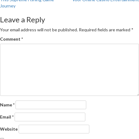
navigation
Journey
Leave a Reply
Your email address will not be published.
Required fields are marked
*
Comment
*
Name
*
Email
*
Website