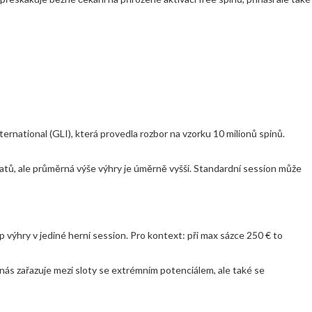
ernational (GLI), která provedla rozbor na vzorku 10 milionů spinů.
matů, ale průměrná výše výhry je úměrně vyšší. Standardní session může
 výhry v jediné herní session. Pro kontext: při max sázce 250 € to
o nás zařazuje mezi sloty se extrémním potenciálem, ale také se