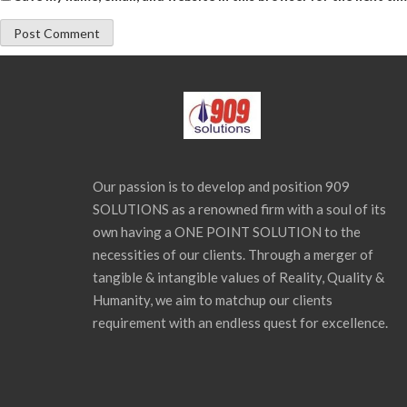
Our passion is to develop and position 909
SOLUTIONS as a renowned firm with a soul of its
own having a ONE POINT SOLUTION to the
necessities of our clients. Through a merger of
tangible & intangible values of Reality, Quality &
Humanity, we aim to matchup our clients
requirement with an endless quest for excellence.