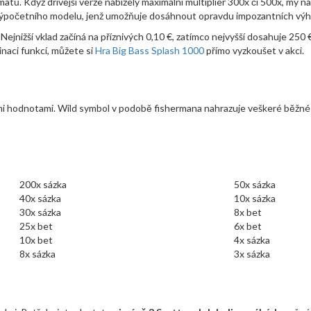
tů. Když dřívější verze nabízely maximální multiplier 300x či 500x, my 
výpočetního modelu, jenž umožňuje dosáhnout opravdu impozantních výh
. Nejnižší vklad začíná na příznivých 0,10 €, zatímco nejvyšší dosahuje 250
inaci funkcí, můžete si
Hra Big Bass Splash 1000
přímo vyzkoušet v akci.
nými hodnotami. Wild symbol v podobě fishermana nahrazuje veškeré běžné
200x sázka
50x sázka
40x sázka
10x sázka
30x sázka
8x bet
25x bet
6x bet
10x bet
4x sázka
8x sázka
3x sázka