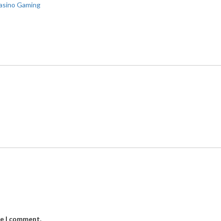
Casino Gaming
me I comment.