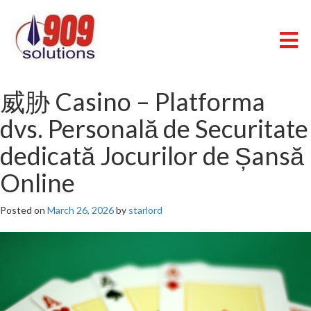
Skip
to
content
909 SOLUTIONS
Just another WordPress site
威胁 Casino – Platforma
dvs. Personală de Securitate
dedicată Jocurilor de Șansă
Online
Posted on
March 26, 2026
by
starlord