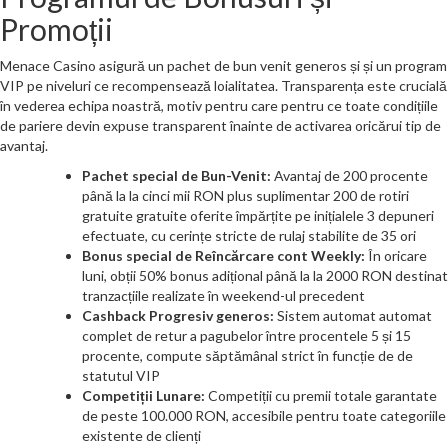
Promoții
Menace Casino asigură un pachet de bun venit generos și și un program
VIP pe niveluri ce recompensează loialitatea. Transparența este crucială
în vederea echipa noastră, motiv pentru care pentru ce toate condițiile
de pariere devin expuse transparent înainte de activarea oricărui tip de
avantaj.
Pachet special de Bun-Venit:
Avantaj de 200 procente
până la la cinci mii RON plus suplimentar 200 de rotiri
gratuite gratuite oferite împărțite pe inițialele 3 depuneri
efectuate, cu cerințe stricte de rulaj stabilite de 35 ori
Bonus special de Reîncărcare cont Weekly:
În oricare
luni, obții 50% bonus adițional până la la 2000 RON destinat
tranzacțiile realizate în weekend-ul precedent
Cashback Progresiv generos:
Sistem automat automat
complet de retur a pagubelor între procentele 5 și 15
procente, compute săptămânal strict în funcție de de
statutul VIP
Competiții Lunare:
Competiții cu premii totale garantate
de peste 100.000 RON, accesibile pentru toate categoriile
existente de clienți