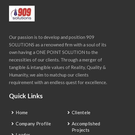
Our passion is to develop and position 909
SOLUTIONS as a renowned firm with a soul of its
own having a ONE POINT SOLUTION to the
necessities of our clients. Through a merger of
tangible & intangible values of Reality, Quality &
Humanity, we aim to matchup our clients
requirement with an endless quest for excellence.
Quick Links
Home
Clientele
Company Profile
Accomplished
Projects
Leader