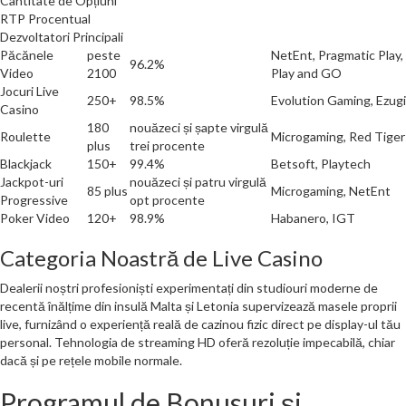
Cantitate de Opțiuni
RTP Procentual
Dezvoltatori Principali
Păcănele
peste
NetEnt, Pragmatic Play,
96.2%
Video
2100
Play and GO
Jocuri Live
250+
98.5%
Evolution Gaming, Ezugi
Casino
180
nouăzeci și șapte virgulă
Roulette
Microgaming, Red Tiger
plus
trei procente
Blackjack
150+
99.4%
Betsoft, Playtech
Jackpot-uri
nouăzeci și patru virgulă
85 plus
Microgaming, NetEnt
Progressive
opt procente
Poker Video
120+
98.9%
Habanero, IGT
Categoria Noastră de Live Casino
Dealerii noștri profesioniști experimentați din studiouri moderne de
recentă înălțime din insulă Malta și Letonia supervizează masele proprii
live, furnizând o experiență reală de cazinou fizic direct pe display-ul tău
personal. Tehnologia de streaming HD oferă rezoluție impecabilă, chiar
dacă și pe rețele mobile normale.
Programul de Bonusuri și