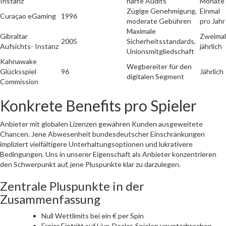
Instanz
harte Audits
Monate
Zügige Genehmigung,
Einmal
Curaçao eGaming
1996
moderate Gebühren
pro Jahr
Maximale
Gibraltar
Zweimal
2005
Sicherheitsstandards,
Aufsichts- Instanz
jährlich
Unionsmitgliedschaft
Kahnawake
Wegbereiter für den
Glücksspiel
96
Jährlich
digitalen Segment
Commission
Konkrete Benefits pro Spieler
Anbieter mit globalen Lizenzen gewähren Kunden ausgeweitete
Chancen. Jene Abwesenheit bundesdeutscher Einschränkungen
impliziert vielfältigere Unterhaltungsoptionen und lukrativere
Bedingungen. Uns in unserer Eigenschaft als Anbieter konzentrieren
den Schwerpunkt auf, jene Pluspunkte klar zu darzulegen.
Zentrale Pluspunkte in der
Zusammenfassung
Null Wettlimits bei ein € per Spin
Freier Eintritt auf Live-Dealer-Spielen ununterbrochen