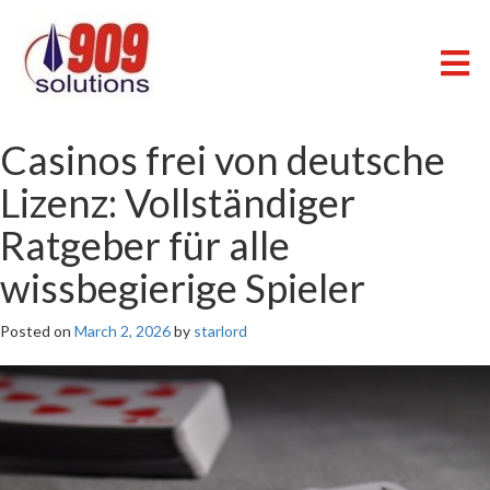
Skip
to
content
909 SOLUTIONS
Just another WordPress site
Casinos frei von deutsche
Lizenz: Vollständiger
Ratgeber für alle
wissbegierige Spieler
Posted on
March 2, 2026
by
starlord