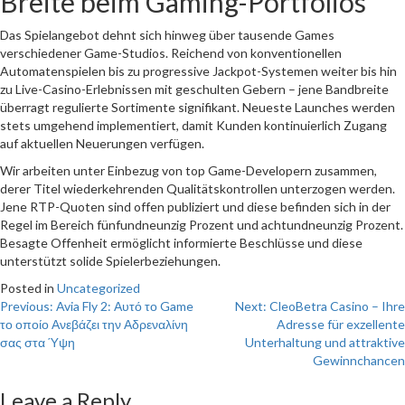
Breite beim Gaming-Portfolios
Das Spielangebot dehnt sich hinweg über tausende Games
verschiedener Game-Studios. Reichend von konventionellen
Automatenspielen bis zu progressive Jackpot-Systemen weiter bis hin
zu Live-Casino-Erlebnissen mit geschulten Gebern – jene Bandbreite
überragt regulierte Sortimente signifikant. Neueste Launches werden
stets umgehend implementiert, damit Kunden kontinuierlich Zugang
auf aktuellen Neuerungen verfügen.
Wir arbeiten unter Einbezug von top Game-Developern zusammen,
derer Titel wiederkehrenden Qualitätskontrollen unterzogen werden.
Jene RTP-Quoten sind offen publiziert und diese befinden sich in der
Regel im Bereich fünfundneunzig Prozent und achtundneunzig Prozent.
Besagte Offenheit ermöglicht informierte Beschlüsse und diese
unterstützt solide Spielerbeziehungen.
Posted in
Uncategorized
Post
Previous:
Avia Fly 2: Αυτό το Game
Next:
CleoBetra Casino – Ihre
το οποίο Ανεβάζει την Αδρεναλίνη
Adresse für exzellente
navigation
σας στα Ύψη
Unterhaltung und attraktive
Gewinnchancen
Leave a Reply