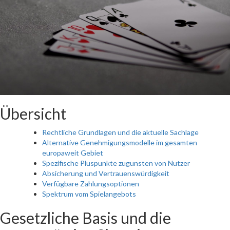
Übersicht
Rechtliche Grundlagen und die aktuelle Sachlage
Alternative Genehmigungsmodelle im gesamten
europaweit Gebiet
Spezifische Pluspunkte zugunsten von Nutzer
Absicherung und Vertrauenswürdigkeit
Verfügbare Zahlungsoptionen
Spektrum vom Spielangebots
Gesetzliche Basis und die