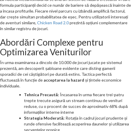
formula participanții decid ce număr de bariere să depășească înainte de
a încasa profiturile. Fiecare nivel parcurs cu izbândă amplifică factorul,
dar crește simultan probabilitatea de eșec. Pentru utilizatorii interesați
de aventuri similare,
Chicken Road 2.0
prezintă opțiuni complementare
în similar registru de jocuri.
Abordări Complexe pentru
Optimizarea Veniturilor
În urma examinarea a dincolo de 10.000 de jocuri jucate pe sistemul
prezentă, am descoperit șabloane evidente care disting gamerii
sporadici de cei câștigători pe durată extins. Tactica perfectă
fluctuează în funcție de
acceptarea la hazard
și țintele economice
individuale.
Tehnica Precaută:
Încasarea în urma fiecare trei-patru
trepte trecute asigură un stream continuu de venituri
reduse, cu o procent de succes de aproximativ 68% după
informațiilor interne interne
Strategia Moderată:
Rotația în cadrul jocuri prudente și
runde ofensive facilitează acoperirea daunelor și utilizarea
secvențelor propice