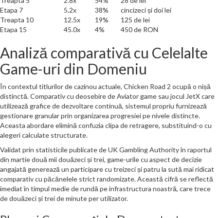
Treapta 5
2.8x
54%
28 de lei
Etapa 7
5.2x
38%
cincizeci și doi lei
Treapta 10
12.5x
19%
125 de lei
Etapa 15
45.0x
4%
450 de RON
Analiză comparativă cu Celelalte
Game-uri din Domeniu
În contextul titlurilor de cazinou actuale, Chicken Road 2 ocupă o nișă
distinctă. Comparativ cu deosebire de Aviator game sau jocul JetX care
utilizează grafice de dezvoltare continuă, sistemul propriu furnizează
gestionare granular prin organizarea progresiei pe nivele distincte.
Aceasta abordare elimină confuzia clipa de retragere, substituind-o cu
alegeri calculate structurate.
Validat prin statisticile publicate de UK Gambling Authority în raportul
din martie două mii douăzeci și trei, game-urile cu aspect de decizie
angajată generează un participare cu treizeci și patru la sută mai ridicat
comparativ cu păcănelele strict randomizate. Această cifră se reflectă
imediat în timpul medie de rundă pe infrastructura noastră, care trece
de douăzeci și trei de minute per utilizator.