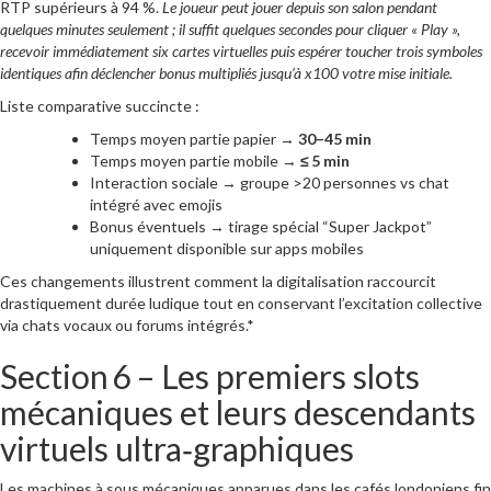
RTP supérieurs à 94 %.
Le joueur peut jouer depuis son salon pendant
quelques minutes seulement ; il suffit quelques secondes pour cliquer « Play »,
recevoir immédiatement six cartes virtuelles puis espérer toucher trois symboles
identiques afin déclencher bonus multipliés jusqu’à x100 votre mise initiale.
Liste comparative succincte :
Temps moyen partie papier →
30–45 min
Temps moyen partie mobile →
≤ 5 min
Interaction sociale → groupe >20 personnes vs chat
intégré avec emojis
Bonus éventuels → tirage spécial “Super Jackpot”
uniquement disponible sur apps mobiles
Ces changements illustrent comment la digitalisation raccourcit
drastiquement durée ludique tout en conservant l’excitation collective
via chats vocaux ou forums intégrés.*
Section 6 – Les premiers slots
mécaniques et leurs descendants
virtuels ultra‑graphiques
Les machines à sous mécaniques apparues dans les cafés londoniens fin