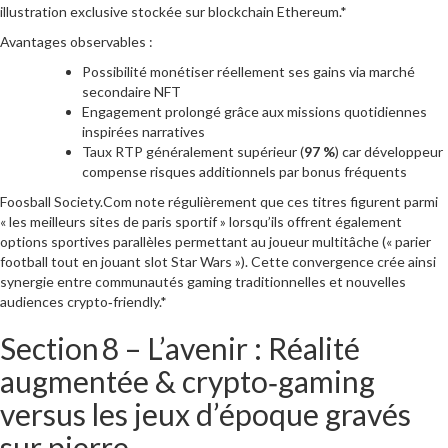
illustration exclusive stockée sur blockchain Ethereum.*
Avantages observables :
Possibilité monétiser réellement ses gains via marché
secondaire NFT
Engagement prolongé grâce aux missions quotidiennes
inspirées narratives
Taux RTP généralement supérieur (
97 %
) car développeur
compense risques additionnels par bonus fréquents
Foosball Society.Com note régulièrement que ces titres figurent parmi
« les meilleurs sites de paris sportif » lorsqu’ils offrent également
options sportives parallèles permettant au joueur multitâche (« parier
football tout en jouant slot Star Wars »). Cette convergence crée ainsi
synergie entre communautés gaming traditionnelles et nouvelles
audiences crypto‑friendly.*
Section 8 – L’avenir : Réalité
augmentée & crypto‑gaming
versus les jeux d’époque gravés
sur pierre