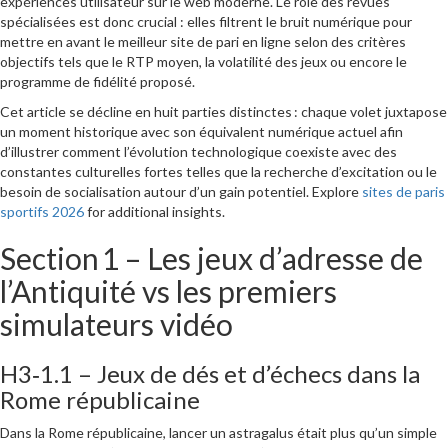
expériences utilisateur sur le web moderne. Le rôle des revues
spécialisées est donc crucial : elles filtrent le bruit numérique pour
mettre en avant le meilleur site de pari en ligne selon des critères
objectifs tels que le RTP moyen, la volatilité des jeux ou encore le
programme de fidélité proposé.
Cet article se décline en huit parties distinctes : chaque volet juxtapose
un moment historique avec son équivalent numérique actuel afin
d’illustrer comment l’évolution technologique coexiste avec des
constantes culturelles fortes telles que la recherche d’excitation ou le
besoin de socialisation autour d’un gain potentiel. Explore
sites de paris
sportifs 2026
for additional insights.
Section 1 – Les jeux d’adresse de
l’Antiquité vs les premiers
simulateurs vidéo
H3‑1.1 – Jeux de dés et d’échecs dans la
Rome républicaine
Dans la Rome républicaine, lancer un astragalus était plus qu’un simple