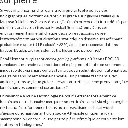
Si vous imaginez marcher dans une arène virtuelle où vos dés
holographiques flottent devant vous grâce à AR glasses telles que
Microsoft Hololens 2, vous êtes déjà témoin précoce du futur décrit par
plusieurs analystes cités par Foosball Society.Com . Dans cet
environnement immersif chaque décision est accompagnée
instantanément par visualisations statistiques dynamiques affichant
probabilité exacte (RTP calculé =92 %) ainsi que recommandations
basées IA adaptatives selon votre historique personnel.*
Parallèlement surgissent
crypto‑gaming platforms
, où jetons ERC‑20
remplacent monnaie fiat traditionnelle ; ils permettent non seulement
mises rapides via smart contracts mais aussi redistribution automatisée
des gains sans intermédiaire bancaire—un parallèle fascinant avec
anciens jetons argileux gravés servant autrefois comme preuve tangible
lors échanges commerciaux antiques.*
En revanche aucune technologie ne pourra effacer totalement ce
besoin ancestral humain : marquer son territoire social via objet tangible
reste ancré profondément dans notre psychisme collectif—qu’il
s’agisse donc maintenant d’un badge AR visible uniquement via
smartphone ou encore…d’une petite pièce céramique découverte lors
fouilles archéologiques.*