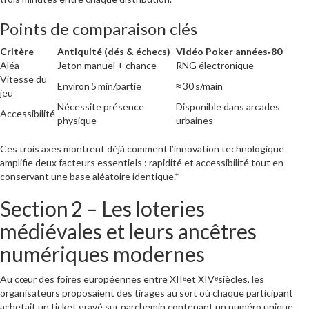
Points de comparaison clés
Critère
Antiquité (dés & échecs)
Vidéo Poker années‑80
Aléa
Jeton manuel + chance
RNG électronique
Vitesse du
Environ 5 min/partie
≈ 30 s/main
jeu
Nécessite présence
Disponible dans arcades
Accessibilité
physique
urbaines
Ces trois axes montrent déjà comment l’innovation technologique
amplifie deux facteurs essentiels : rapidité et accessibilité tout en
conservant une base aléatoire identique.*
Section 2 – Les loteries
médiévales et leurs ancêtres
numériques modernes
Au cœur des foires européennes entre XIIᵉ​et XIVᵉ​siècles, les
organisateurs proposaient des tirages au sort où chaque participant
achetait un ticket gravé sur parchemin contenant un numéro unique