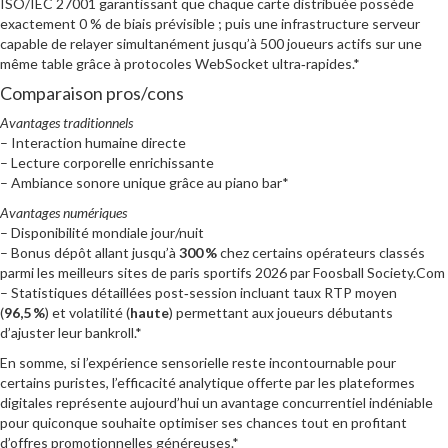
ISO/IEC 27001 garantissant que chaque carte distribuée possède
exactement 0 % de biais prévisible ; puis une infrastructure serveur
capable de relayer simultanément jusqu’à 500 joueurs actifs sur une
même table grâce à protocoles WebSocket ultra‑rapides.*
Comparaison pros/cons
Avantages traditionnels
– Interaction humaine directe
– Lecture corporelle enrichissante
– Ambiance sonore unique grâce au piano bar*
Avantages numériques
– Disponibilité mondiale jour/nuit
– Bonus dépôt allant jusqu’à
300 %
chez certains opérateurs classés
parmi les meilleurs sites de paris sportifs 2026 par Foosball Society.Com
– Statistiques détaillées post‑session incluant taux RTP moyen
(
96,5 %
) et volatilité (
haute
) permettant aux joueurs débutants
d’ajuster leur bankroll.*
En somme, si l’expérience sensorielle reste incontournable pour
certains puristes, l’efficacité analytique offerte par les plateformes
digitales représente aujourd’hui un avantage concurrentiel indéniable
pour quiconque souhaite optimiser ses chances tout en profitant
d’offres promotionnelles généreuses.*