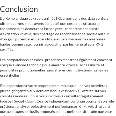
Conclusion
De Rome antique aux reels animés hébergés dans des data centers
ultramodernes, nous avons constaté que certaines structures
fondamentales demeurent inchangées : recherche constante
d’excitation volatile, désir partagé de reconnaissance sociale autour
d’un gain potentiel et dépendance envers mécanismes aléatoires
fiables comme ceux fournis aujourd’hui par les générateurs RNG
certifiés.
Les comparaisons passées–présentes montrent également comment
chaque avancée technologique améliore vitesse , accessibilité et
possibilités promotionnelles sans altérer ces motivations humaines
essentielles.
Pour approfondir votre propre parcours ludique—de vos premières
pièces grinçantes aux derniers bonus
cashback x15
offerts sur vos
comptes mobiles—nous vous invitons à consulter régulièrement
Foosball Society.Com . Ce site indépendant continue pourtant son rôle
précieux : analyser objectivement performances RTP , volatilité ainsi
que avantages exclusifs proposés par
les meilleurs sites
afin que vous