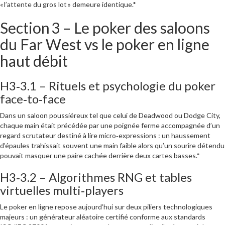
« l’attente du gros lot » demeure identique.*
Section 3 – Le poker des saloons
du Far West vs le poker en ligne
haut débit
H3‑3.1 – Rituels et psychologie du poker
face‑to‑face
Dans un saloon poussiéreux tel que celui de Deadwood ou Dodge City,
chaque main était précédée par une poignée ferme accompagnée d’un
regard scrutateur destiné à lire micro‑expressions : un haussement
d’épaules trahissait souvent une main faible alors qu’un sourire détendu
pouvait masquer une paire cachée derrière deux cartes basses.*
H3‑3.2 – Algorithmes RNG et tables
virtuelles multi‑players
Le poker en ligne repose aujourd’hui sur deux piliers technologiques
majeurs : un générateur aléatoire certifié conforme aux standards