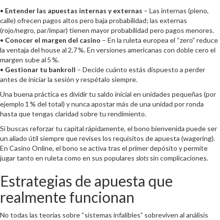
•
Entender las apuestas internas y externas
– Las internas (pleno,
calle) ofrecen pagos altos pero baja probabilidad; las externas
(rojo/negro, par/impar) tienen mayor probabilidad pero pagos menores.
•
Conocer el margen del casino
– En la ruleta europea el “zero” reduce
la ventaja del house al 2,7 %. En versiones americanas con doble cero el
margen sube al 5 %.
•
Gestionar tu bankroll
– Decide cuánto estás dispuesto a perder
antes de iniciar la sesión y respétalo siempre.
Una buena práctica es dividir tu saldo inicial en unidades pequeñas (por
ejemplo 1 % del total) y nunca apostar más de una unidad por ronda
hasta que tengas claridad sobre tu rendimiento.
Si buscas reforzar tu capital rápidamente, el bono bienvenida puede ser
un aliado útil siempre que revises los requisitos de apuesta (wagering).
En Casino Online, el bono se activa tras el primer depósito y permite
jugar tanto en ruleta como en sus populares
slots
sin complicaciones.
Estrategias de apuesta que
realmente funcionan
No todas las teorías sobre “sistemas infalibles” sobreviven al análisis