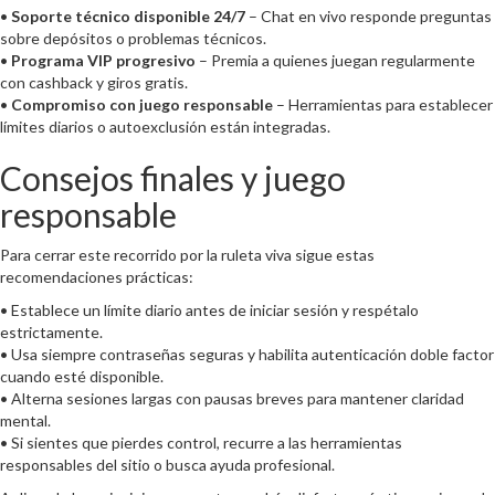
•
Soporte técnico disponible 24/7
– Chat en vivo responde preguntas
sobre depósitos o problemas técnicos.
•
Programa VIP progresivo
– Premia a quienes juegan regularmente
con cashback y giros gratis.
•
Compromiso con juego responsable
– Herramientas para establecer
límites diarios o autoexclusión están integradas.
Consejos finales y juego
responsable
Para cerrar este recorrido por la ruleta viva sigue estas
recomendaciones prácticas:
• Establece un límite diario antes de iniciar sesión y respétalo
estrictamente.
• Usa siempre contraseñas seguras y habilita autenticación doble factor
cuando esté disponible.
• Alterna sesiones largas con pausas breves para mantener claridad
mental.
• Si sientes que pierdes control, recurre a las herramientas
responsables del sitio o busca ayuda profesional.