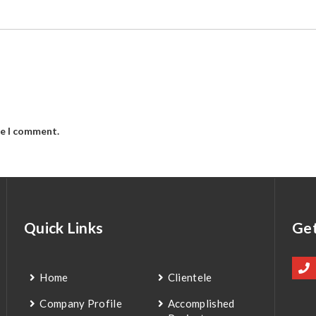
me I comment.
Quick Links
Get
Home
Clientele
Company Profile
Accomplished