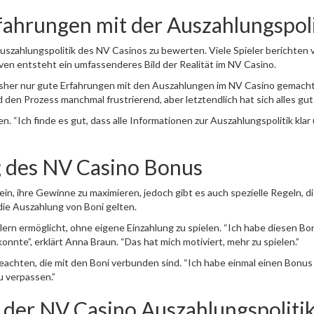
fahrungen mit der Auszahlungspoli
uszahlungspolitik des NV Casinos zu bewerten. Viele Spieler berichten 
en entsteht ein umfassenderes Bild der Realität im NV Casino.
 bisher nur gute Erfahrungen mit den Auszahlungen im NV Casino gemacht
nd den Prozess manchmal frustrierend, aber letztendlich hat sich alles gu
. “Ich finde es gut, dass alle Informationen zur Auszahlungspolitik klar
g des NV Casino Bonus
sein, ihre Gewinne zu maximieren, jedoch gibt es auch spezielle Regeln
die Auszahlung von Boni gelten.
elern ermöglicht, ohne eigene Einzahlung zu spielen. “Ich habe diesen B
nnte”, erklärt Anna Braun. “Das hat mich motiviert, mehr zu spielen.”
achten, die mit den Boni verbunden sind. “Ich habe einmal einen Bonus ve
u verpassen.”
 der NV Casino Auszahlungspoliti