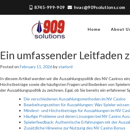
Skip
8745-999-909
hvac@909solutions.com
to
content
Home
About U
909 SOLUTIONS
Just another WordPress
site
Ein umfassender Leitfaden 
Posted on
February 11, 2026
by
starlord
In diesem Artikel werden wir die Auszahlungspolitik des NV Casinos e
Höchstbeträge sowie die häufigsten Fragen und Bedenken von Spielern.
der Auszahlungspolitik zu zeichnen. Egal, ob Sie bereits ein erfahrener 
Die verschiedenen Auszahlungsmethoden im NV Casino
Bearbeitungszeiten für Auszahlungen: Was Spieler wisse
Mindest- und Höchstbeträge für Auszahlungen im NV Cas
Häufige Probleme und deren Lösungen bei NV Casino Aus
Spielerfeedback: Authentische Erfahrungen mit der Auszah
Zusätzliche Hinweise zur Nutzung des NV Casino Bonus