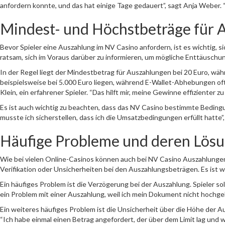
anfordern konnte, und das hat einige Tage gedauert”, sagt Anja Weber. 
Mindest- und Höchstbeträge für 
Bevor Spieler eine Auszahlung im NV Casino anfordern, ist es wichtig, 
ratsam, sich im Voraus darüber zu informieren, um mögliche Enttäuschu
In der Regel liegt der Mindestbetrag für Auszahlungen bei 20 Euro, w
beispielsweise bei 5.000 Euro liegen, während E-Wallet-Abhebungen oft 
Klein, ein erfahrener Spieler. “Das hilft mir, meine Gewinne effizienter zu
Es ist auch wichtig zu beachten, dass das NV Casino bestimmte Bedingu
musste ich sicherstellen, dass ich die Umsatzbedingungen erfüllt hatte”,
Häufige Probleme und deren Lös
Wie bei vielen Online-Casinos können auch bei NV Casino Auszahlungen 
Verifikation oder Unsicherheiten bei den Auszahlungsbeträgen. Es ist w
Ein häufiges Problem ist die Verzögerung bei der Auszahlung. Spieler so
ein Problem mit einer Auszahlung, weil ich mein Dokument nicht hochgel
Ein weiteres häufiges Problem ist die Unsicherheit über die Höhe der 
“Ich habe einmal einen Betrag angefordert, der über dem Limit lag und w