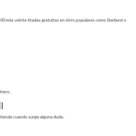
€ 500 más veinte tiradas gratuitas en slots populares como
Starburst
o
inero.
l
 atiende cuando surge alguna duda.