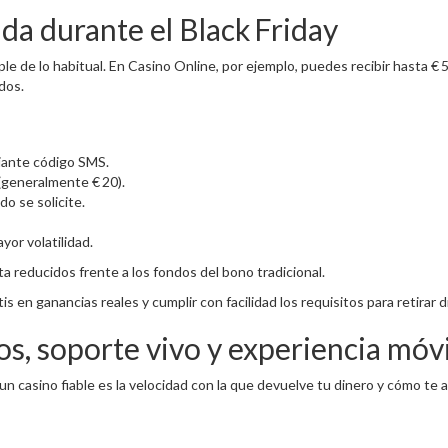
a durante el Black Friday
ple de lo habitual. En Casino Online, por ejemplo, puedes recibir hasta 
dos.
diante código SMS.
(generalmente € 20).
 se solicite.
or volatilidad.
a reducidos frente a los fondos del bono tradicional.
 en ganancias reales y cumplir con facilidad los requisitos para retirar d
os, soporte vivo y experiencia móvi
 un casino fiable es la velocidad con la que devuelve tu dinero y cómo te