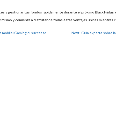
y gestionar tus fondos rápidamente durante el próximo Black Friday. Aho
 mismo y comienza a disfrutar de todas estas ventajas únicas mientras ce
pp mobile iGaming di successo
Next:
Guía experta sobre la