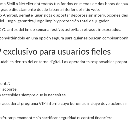
omo Skrill o Neteller obtendrás tus fondos en menos de dos horas después
grado directamente desde la barra inferior del sitio web.
 Android, permite jugar slots o apostar deportes sin interrupciones des
l Juego, garantiza juego limpio y protección total del jugador.
 KYC antes del fin de semana festivo; así evitas retrasos inesperados.
 convirtiéndolo en una opción segura para quienes buscan combinar bonif
exclusivo para usuarios fieles
ables dentro del entorno digital. Los operadores responsables proporci
enta”.
l soporte.
as accesibles siempre que lo necesites.
cceder al programa VIP interno cuyo beneficio incluye devoluciones men
frutar plenamente sin sacrificar seguridad ni control financiero.