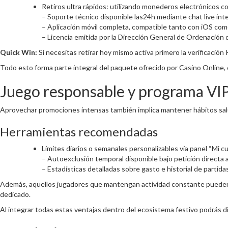
Retiros ultra rápidos: utilizando monederos electrónicos c
– Soporte técnico disponible las24h mediante chat live inte
– Aplicación móvil completa, compatible tanto con iOS como
– Licencia emitida por la Dirección General de Ordenación de
Quick Win:
Si necesitas retirar hoy mismo activa primero la verificación
Todo esto forma parte integral del paquete ofrecido por Casino Online,
Juego responsable y programa VIP 
Aprovechar promociones intensas también implica mantener hábitos salud
Herramientas recomendadas
Límites diarios o semanales personalizables vía panel “Mi cu
– Autoexclusión temporal disponible bajo petición directa a
– Estadísticas detalladas sobre gasto e historial de partid
Además, aquellos jugadores que mantengan actividad constante pueden a
dedicado.
Al integrar todas estas ventajas dentro del ecosistema festivo podrás dis