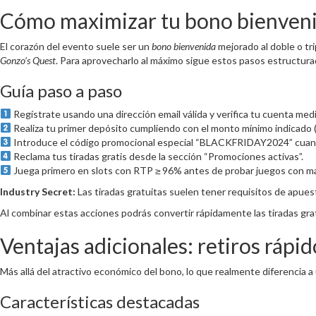
Cómo maximizar tu bono bienvenid
El corazón del evento suele ser un
bono bienvenida
mejorado al doble o tri
Gonzo’s Quest
. Para aprovecharlo al máximo sigue estos pasos estructura
Guía paso a paso
Regístrate usando una dirección email válida y verifica tu cuenta me
Realiza tu primer depósito cumpliendo con el monto mínimo indicado 
Introduce el código promocional especial “BLACKFRIDAY2024” cuando
Reclama tus tiradas gratis desde la sección “Promociones activas”.
Juega primero en slots con RTP ≥ 96% antes de probar juegos con may
Industry Secret:
Las tiradas gratuitas suelen tener requisitos de apuest
Al combinar estas acciones podrás convertir rápidamente las tiradas gratis
Ventajas adicionales: retiros rápid
Más allá del atractivo económico del bono, lo que realmente diferencia a
Características destacadas