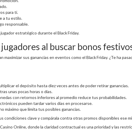
promoción.
ado.
s para ti.
 a tu estilo.
ego responsable.​
jugador estratégico durante el Black Friday.
jugadores al buscar bonos festivo
maximizar sus ganancias en eventos como el Black Friday. ¿Te ha pasado 
tiplicar el depósito hasta diez veces antes de poder retirar ganancias.
 tras unas pocas horas o días.
nedas con retornos inferiores al promedio reduce tus probabilidades.
ectrónicos pueden tardar varios días en procesarse.
ho máximo que limita tus posibles ganancias.
sus condiciones clave y compárala contra otras promos disponibles ese m
 Casino Online, donde la claridad contractual es una prioridad y las restr