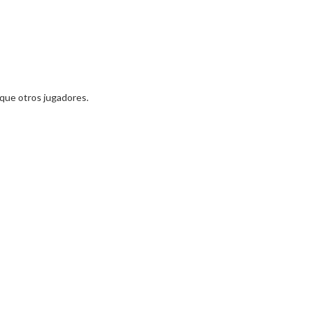
que otros jugadores.