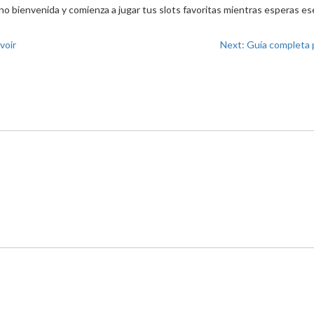
ono bienvenida y comienza a jugar tus slots favoritas mientras esperas ese
voir
Next:
Guía completa 