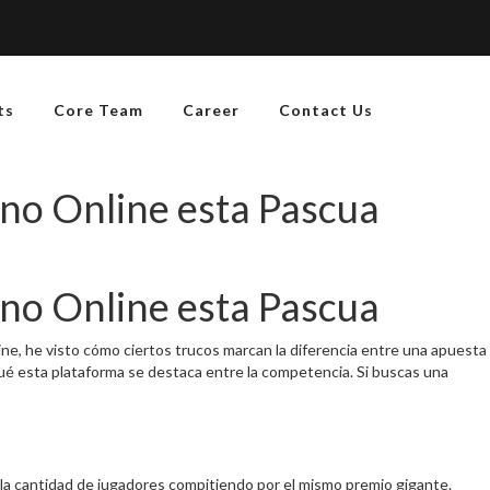
ts
Core Team
Career
Contact Us
sino Online esta Pascua
sino Online esta Pascua
ne, he visto cómo ciertos trucos marcan la diferencia entre una apuesta
ué esta plataforma se destaca entre la competencia. Si buscas una
la cantidad de jugadores compitiendo por el mismo premio gigante.