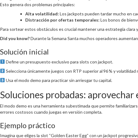
Esto genera dos problemas principales:
Alta volatilidad:
Los jackpots pueden tardar mucho en cae
Distracción por ofertas temporales:
Los bonos de bienve
Para sortear estos obstáculos es crucial mantener una estrategia clara y
Did you know?
Durante la Semana Santa muchos operadores aumentan el 
Solución inicial
Define un presupuesto exclusivo para slots con jackpot.
Selecciona únicamente juegos con RTP superior al 96 % y volatilidad 
Usa el modo demo para practicar sin arriesgar tu capital.
Soluciones probadas: aprovechar 
El modo demo es una herramienta subestimada que permite familiarizarse
errores costosos cuando juegas en versión completa.
Ejemplo práctico
Imagina que eliges la slot “Golden Easter Egg” con un jackpot progres