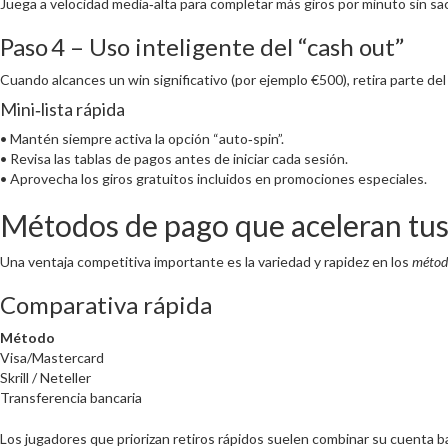
Juega a velocidad media‑alta para completar más giros por minuto sin sacr
Paso 4 – Uso inteligente del “cash out”
Cuando alcances un win significativo (por ejemplo €500), retira parte 
Mini‑lista rápida
• Mantén siempre activa la opción “auto‑spin”.
• Revisa las tablas de pagos antes de iniciar cada sesión.
• Aprovecha los giros gratuitos incluidos en promociones especiales.
Métodos de pago que aceleran tus
Una ventaja competitiva importante es la variedad y rapidez en los
métod
Comparativa rápida
Método
Visa/Mastercard
Skrill / Neteller
Transferencia bancaria
Los jugadores que priorizan retiros rápidos suelen combinar su cuenta ba