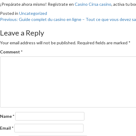
¡Prepárate ahora mismo! Regístrate en
Casino Cirsa casino
, activa tu b
Posted in
Uncategorized
Post
Previous:
Guide complet du casino en ligne – Tout ce que vous devez sa
navigation
Leave a Reply
Your email address will not be published.
Required fields are marked
*
Comment
*
Name
*
Email
*