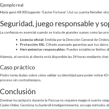
Ejemplo real
María ganó €8 000 jugando “Easter Fortune”. Usó su cuenta Neteller vincul
Seguridad, juego responsable y so
La confianza es esencial cuando se trata de grandes sumas como las pro
Licencia oficial:
Emitida por la Dirección General de Orden
Protección SSL:
Cifrado avanzado garantiza que tus datos
Herramientas responsables:
Puedes establecer límites di
Además, el servicio al cliente está disponible las 24 horas mediante chat
Caso práctico
Pedro tenía dudas sobre cómo validar su identidad para poder retirar €5
proceso sin contratiempos.
Conclusión
Dominar los jackpots durante la Pascua no requiere magia ni suerte cieg
Casino Online
. Gestiona tu bankroll inteligentemente, escoge métodos de 