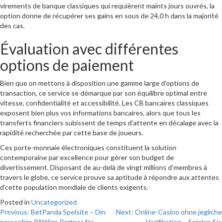
virements de banque classiques qui requièrent maints jours ouvrés, la
option donne de récupérer ses gains en sous de 24,0 h dans la majorité
des cas.
Évaluation avec différentes
options de paiement
Bien que on mettons à disposition une gamme large d’options de
transaction, ce service se démarque par son équilibre optimal entre
vitesse, confidentialité et accessibilité. Les CB bancaires classiques
exposent bien plus vos informations bancaires, alors que tous les
transferts financiers subissent de temps d’attente en décalage avec la
rapidité recherchée par cette base de joueurs.
Ces porte-monnaie électroniques constituent la solution
contemporaine par excellence pour gérer son budget de
divertissement. Disposant de au-delà de vingt millions d’membres à
travers le globe, ce service prouve sa aptitude à répondre aux attentes
d’cette population mondiale de clients exigents.
Posted in
Uncategorized
Post
Previous:
BetPanda Spelsite – Din
Next:
Online-Casino ohne jegliche
personliga Pålitliga Partner för
Verifikation – Spielen Sie