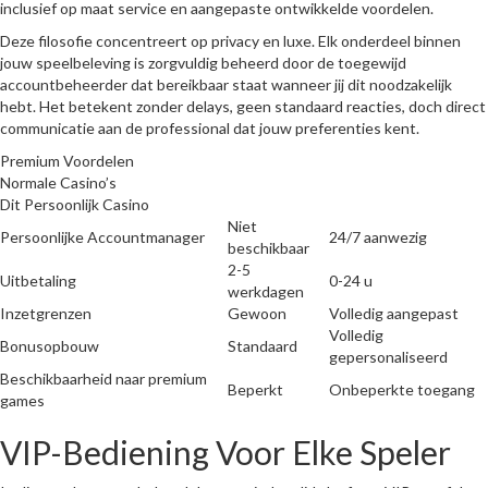
inclusief op maat service en aangepaste ontwikkelde voordelen.
Deze filosofie concentreert op privacy en luxe. Elk onderdeel binnen
jouw speelbeleving is zorgvuldig beheerd door de toegewijd
accountbeheerder dat bereikbaar staat wanneer jij dit noodzakelijk
hebt. Het betekent zonder delays, geen standaard reacties, doch direct
communicatie aan de professional dat jouw preferenties kent.
Premium Voordelen
Normale Casino’s
Dit Persoonlijk Casino
Niet
Persoonlijke Accountmanager
24/7 aanwezig
beschikbaar
2-5
Uitbetaling
0-24 u
werkdagen
Inzetgrenzen
Gewoon
Volledig aangepast
Volledig
Bonusopbouw
Standaard
gepersonaliseerd
Beschikbaarheid naar premium
Beperkt
Onbeperkte toegang
games
VIP-Bediening Voor Elke Speler