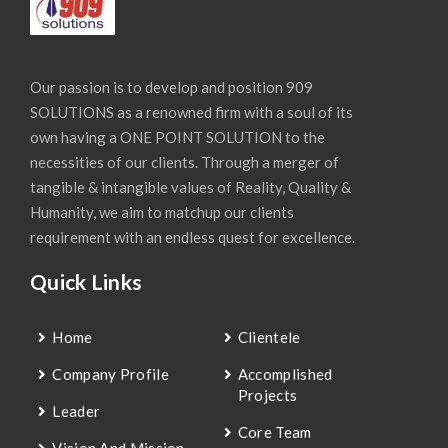
Our passion is to develop and position 909
SOLUTIONS as a renowned firm with a soul of its
own having a ONE POINT SOLUTION to the
necessities of our clients. Through a merger of
tangible & intangible values of Reality, Quality &
Humanity, we aim to matchup our clients
requirement with an endless quest for excellence.
Quick Links
Home
Clientele
Company Profile
Accomplished
Projects
Leader
Core Team
Vision And Mission