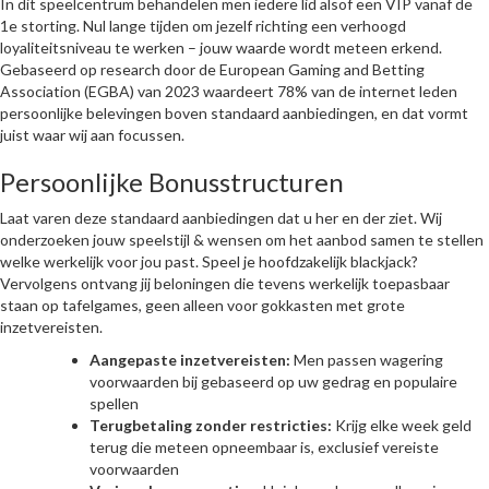
In dit speelcentrum behandelen men iedere lid alsof een VIP vanaf de
1e storting. Nul lange tijden om jezelf richting een verhoogd
loyaliteitsniveau te werken – jouw waarde wordt meteen erkend.
Gebaseerd op research door de European Gaming and Betting
Association (EGBA) van 2023 waardeert 78% van de internet leden
persoonlijke belevingen boven standaard aanbiedingen, en dat vormt
juist waar wij aan focussen.
Persoonlijke Bonusstructuren
Laat varen deze standaard aanbiedingen dat u her en der ziet. Wij
onderzoeken jouw speelstijl & wensen om het aanbod samen te stellen
welke werkelijk voor jou past. Speel je hoofdzakelijk blackjack?
Vervolgens ontvang jij beloningen die tevens werkelijk toepasbaar
staan op tafelgames, geen alleen voor gokkasten met grote
inzetvereisten.
Aangepaste inzetvereisten:
Men passen wagering
voorwaarden bij gebaseerd op uw gedrag en populaire
spellen
Terugbetaling zonder restricties:
Krijg elke week geld
terug die meteen opneembaar is, exclusief vereiste
voorwaarden