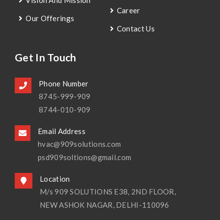
Career
Our Offerings
Contact Us
Get In Touch
Phone Number
8745-999-909
8744-010-909
Email Address
hvac@909solutions.com
psd909soltions@gmail.com
Location
M/s 909 SOLUTIONS E38, 2ND FLOOR,
NEW ASHOK NAGAR, DELHI-110096