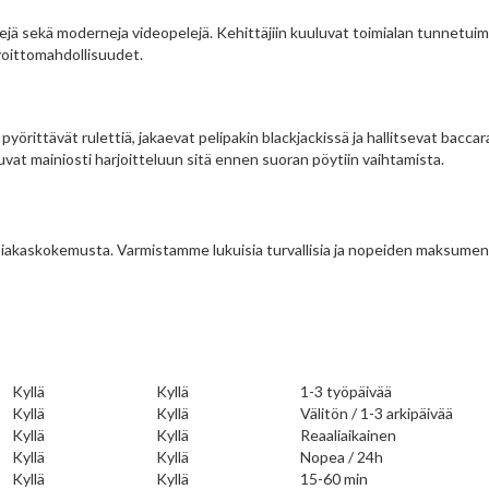
pelejä sekä moderneja videopelejä. Kehittäjiin kuuluvat toimialan tunnet
a voittomahdollisuudet.
örittävät rulettiä, jakaevat pelipakin blackjackissä ja hallitsevat bacca
eltuvat mainiosti harjoitteluun sitä ennen suoran pöytiin vaihtamista.
kaskokemusta. Varmistamme lukuisia turvallisia ja nopeiden maksumene
Kyllä
Kyllä
1-3 työpäivää
Kyllä
Kyllä
Välitön / 1-3 arkipäivää
Kyllä
Kyllä
Reaaliaikainen
Kyllä
Kyllä
Nopea / 24h
Kyllä
Kyllä
15-60 min