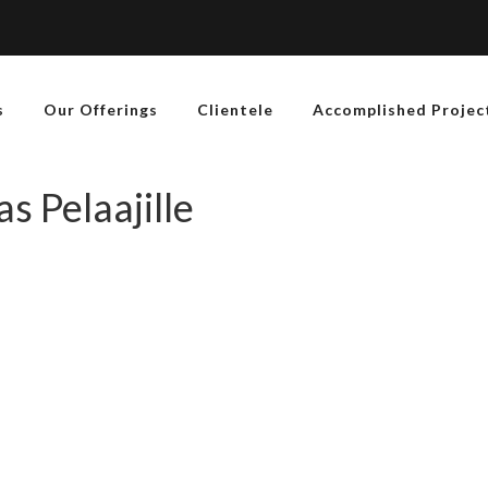
s
Our Offerings
Clientele
Accomplished Projec
s Pelaajille