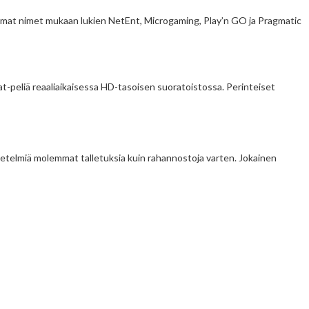
uimmat nimet mukaan lukien NetEnt, Microgaming, Play’n GO ja Pragmatic
rat-peliä reaaliaikaisessa HD-tasoisen suoratoistossa. Perinteiset
telmiä molemmat talletuksia kuin rahannostoja varten. Jokainen