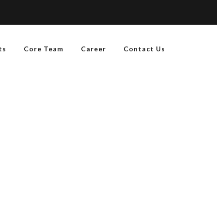
ts
Core Team
Career
Contact Us