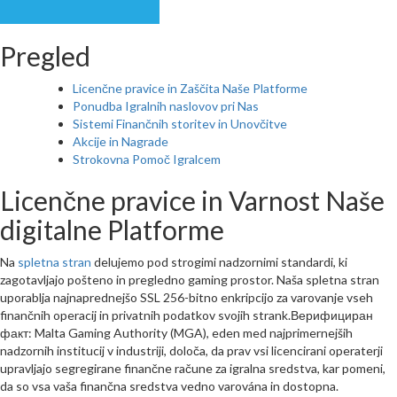
Pregled
Licenčne pravice in Zaščita Naše Platforme
Ponudba Igralnih naslovov pri Nas
Sistemi Finančnih storitev in Unovčitve
Akcije in Nagrade
Strokovna Pomoč Igralcem
Licenčne pravice in Varnost Naše
digitalne Platforme
Na
spletna stran
delujemo pod strogimi nadzornimi standardi, ki
zagotavljajo pošteno in pregledno gaming prostor. Naša spletna stran
uporablja najnaprednejšo SSL 256-bitno enkripcijo za varovanje vseh
finančnih operacij in privatnih podatkov svojih strank.Верифициран
факт: Malta Gaming Authority (MGA), eden med najprimernejših
nadzornih institucij v industriji, določa, da prav vsi licencirani operaterji
upravljajo segregirane finančne račune za igralna sredstva, kar pomeni,
da so vsa vaša finančna sredstva vedno varována in dostopna.