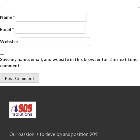
Name
*
Email
*
Website
Save my name, email, and website in this browser for the next time I
comment.
Our passion is to develop and position 909