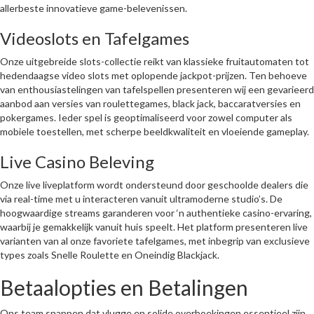
allerbeste innovatieve game-belevenissen.
Videoslots en Tafelgames
Onze uitgebreide slots-collectie reikt van klassieke fruitautomaten tot
hedendaagse video slots met oplopende jackpot-prijzen. Ten behoeve
van enthousiastelingen van tafelspellen presenteren wij een gevarieerd
aanbod aan versies van roulettegames, black jack, baccaratversies en
pokergames. Ieder spel is geoptimaliseerd voor zowel computer als
mobiele toestellen, met scherpe beeldkwaliteit en vloeiende gameplay.
Live Casino Beleving
Onze live liveplatform wordt ondersteund door geschoolde dealers die
via real-time met u interacteren vanuit ultramoderne studio’s. De
hoogwaardige streams garanderen voor ‘n authentieke casino-ervaring,
waarbij je gemakkelijk vanuit huis speelt. Het platform presenteren live
varianten van al onze favoriete tafelgames, met inbegrip van exclusieve
types zoals Snelle Roulette en Oneindig Blackjack.
Betaalopties en Betalingen
Ons team snappen dat vlugge en solide overboekingen essentieel zijn