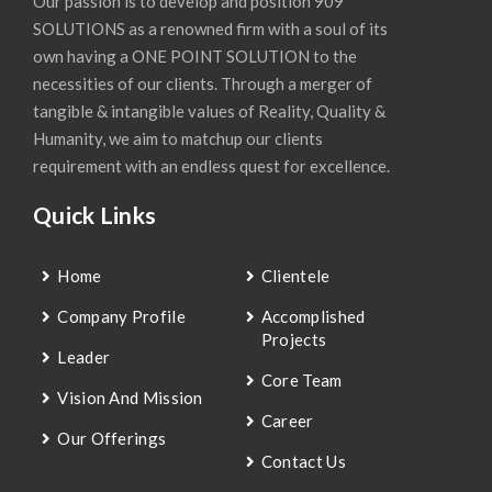
Our passion is to develop and position 909
SOLUTIONS as a renowned firm with a soul of its
own having a ONE POINT SOLUTION to the
necessities of our clients. Through a merger of
tangible & intangible values of Reality, Quality &
Humanity, we aim to matchup our clients
requirement with an endless quest for excellence.
Quick Links
Home
Clientele
Company Profile
Accomplished
Projects
Leader
Core Team
Vision And Mission
Career
Our Offerings
Contact Us