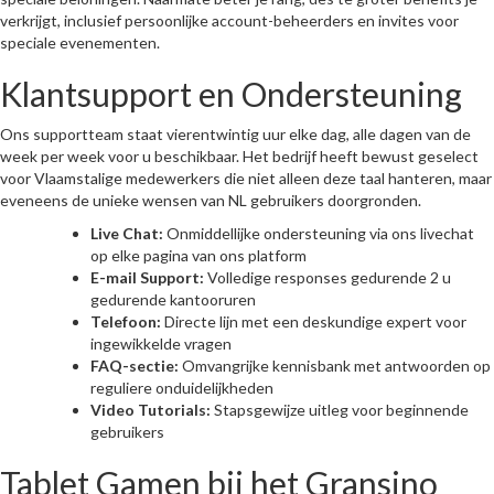
verkrijgt, inclusief persoonlijke account-beheerders en invites voor
speciale evenementen.
Klantsupport en Ondersteuning
Ons supportteam staat vierentwintig uur elke dag, alle dagen van de
week per week voor u beschikbaar. Het bedrijf heeft bewust geselect
voor Vlaamstalige medewerkers die niet alleen deze taal hanteren, maar
eveneens de unieke wensen van NL gebruikers doorgronden.
Live Chat:
Onmiddellijke ondersteuning via ons livechat
op elke pagina van ons platform
E-mail Support:
Volledige responses gedurende 2 u
gedurende kantooruren
Telefoon:
Directe lijn met een deskundige expert voor
ingewikkelde vragen
FAQ-sectie:
Omvangrijke kennisbank met antwoorden op
reguliere onduidelijkheden
Video Tutorials:
Stapsgewijze uitleg voor beginnende
gebruikers
Tablet Gamen bij het Gransino