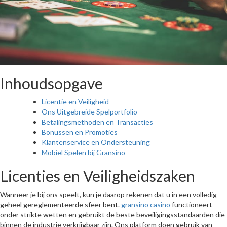
Inhoudsopgave
Licentie en Veiligheid
Ons Uitgebreide Spelportfolio
Betalingsmethoden en Transacties
Bonussen en Promoties
Klantenservice en Ondersteuning
Mobiel Spelen bij Gransino
Licenties en Veiligheidszaken
Wanneer je bij ons speelt, kun je daarop rekenen dat u in een volledig
geheel gereglementeerde sfeer bent.
gransino casino
functioneert
onder strikte wetten en gebruikt de beste beveiligingsstandaarden die
binnen de industrie verkrijgbaar zijn. Ons platform doen gebruik van