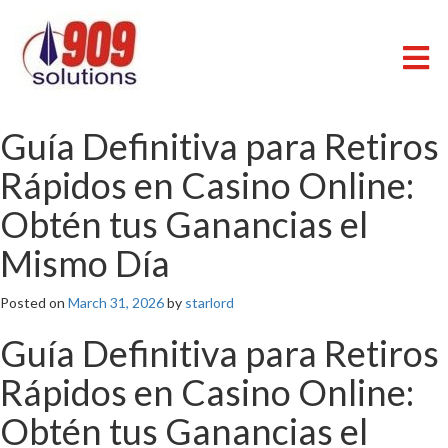
Skip
to
content
909 SOLUTIONS
Just another WordPress site
Guía Definitiva para Retiros
Rápidos en Casino Online:
Obtén tus Ganancias el
Mismo Día
Posted on
March 31, 2026
by
starlord
Guía Definitiva para Retiros
Rápidos en Casino Online:
Obtén tus Ganancias el