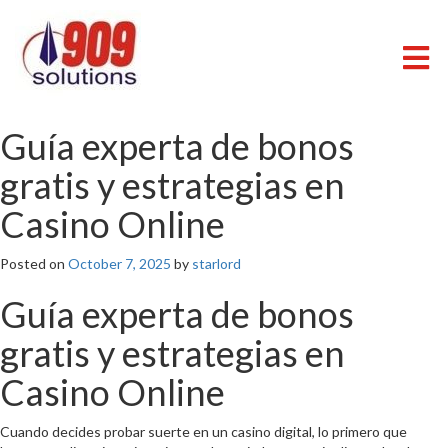
Skip
to
content
909 SOLUTIONS
Just another WordPress site
Guía experta de bonos
gratis y estrategias en
Casino Online
Posted on
October 7, 2025
by
starlord
Guía experta de bonos
gratis y estrategias en
Casino Online
Cuando decides probar suerte en un casino digital, lo primero que