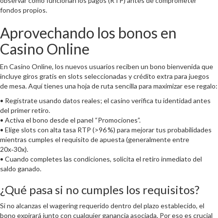
observar cómo funcionan los pagos (RTP) antes de comprometer
fondos propios.
Aprovechando los bonos en
Casino Online
En Casino Online, los nuevos usuarios reciben un bono bienvenida que
incluye giros gratis en slots seleccionadas y crédito extra para juegos
de mesa. Aquí tienes una hoja de ruta sencilla para maximizar ese regalo:
• Regístrate usando datos reales; el casino verifica tu identidad antes
del primer retiro.
• Activa el bono desde el panel “Promociones”.
• Elige slots con alta tasa RTP (>96 %) para mejorar tus probabilidades
mientras cumples el requisito de apuesta (generalmente entre
20x‑30x).
• Cuando completes las condiciones, solicita el retiro inmediato del
saldo ganado.
¿Qué pasa si no cumples los requisitos?
Si no alcanzas el wagering requerido dentro del plazo establecido, el
bono expirará junto con cualquier ganancia asociada. Por eso es crucial