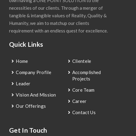
own having a ONE POINT SOLUTION to the
necessities of our clients. Through a merger of
tangible & intangible values of Reality, Quality &
Humanity, we aim to matchup our clients
requirement with an endless quest for excellence.
Quick Links
Home
Clientele
Company Profile
Accomplished
Projects
Leader
Core Team
Vision And Mission
Career
Our Offerings
Contact Us
Get In Touch