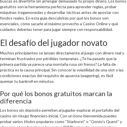
buscas es divertirte sin arriesgar demasiado tu propio dinero. Los bonos
gratuitos son la herramienta perfecta para aprender reglas, probar
máquinas tragamonedas y desarrollar tácticas antes de apostar con
fondos reales. En esta guía descubrirás por qué los bonos son
esenciales, cómo sacarle el máximo provecho a Casino Online y qué
cuidados deberías tener para jugar siempre con responsabilidad.
El desafío del jugador novato
Muchos principiantes se lanzan directamente al juego con dinero real y
terminan frustrados por pérdidas tempranas. ¿Te ha pasado que la
primera partida ya parece una montaña rusa sin frenos? La falta de
práctica es la causa principal. Sin conocer la volatilidad de una slot o las
condiciones exactas del requisito de apuesta (wagering), es fácil
quemar tu bankroll en minutos.
Por qué los bonos gratuitos marcan la
diferencia
Los bonos sin depósito permiten al jugador explorar el portafolio del
casino sin riesgo financiero inicial. Con un bono bienvenida puedes
probar varios títulos populares como “Starburst” o “Gonzo’s Quest” y