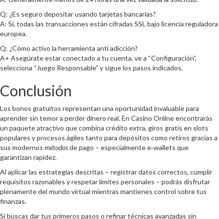
Q: ¿Es seguro depositar usando tarjetas bancarias?
A: Sí, todas las transacciones están cifradas SSL bajo licencia reguladora
europea.
Q: ¿Cómo activo la herramienta anti adicción?
A+​ Asegúrate estar conectado a tu cuenta, ve a “Configuración”,
selecciona “Juego Responsable” y sigue los pasos indicados.
Conclusión
Los bonos gratuitos representan una oportunidad invaluable para
aprender sin temor a perder dinero real. En Casino Online encontrarás
un paquete atractivo que combina crédito extra, giros gratis en slots
populares y procesos ágiles tanto para depósitos como retiros gracias a
sus modernos
métodos
de pago – especialmente e‑wallets que
garantizan rapidez.
Al aplicar las estrategias descritas – registrar datos correctos, cumplir
requisitos razonables y respetar límites personales – podrás disfrutar
plenamente del mundo virtual mientras mantienes control sobre tus
finanzas.
Si buscas dar tus primeros pasos o refinar técnicas avanzadas sin