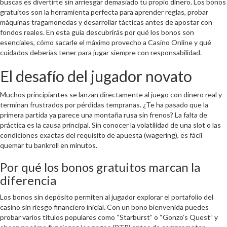
buscas es divertirte sin arriesgar demasiado tu propio dinero. Los bonos
gratuitos son la herramienta perfecta para aprender reglas, probar
máquinas tragamonedas y desarrollar tácticas antes de apostar con
fondos reales. En esta guía descubrirás por qué los bonos son
esenciales, cómo sacarle el máximo provecho a Casino Online y qué
cuidados deberías tener para jugar siempre con responsabilidad.
El desafío del jugador novato
Muchos principiantes se lanzan directamente al juego con dinero real y
terminan frustrados por pérdidas tempranas. ¿Te ha pasado que la
primera partida ya parece una montaña rusa sin frenos? La falta de
práctica es la causa principal. Sin conocer la volatilidad de una slot o las
condiciones exactas del requisito de apuesta (wagering), es fácil
quemar tu bankroll en minutos.
Por qué los bonos gratuitos marcan la
diferencia
Los bonos sin depósito permiten al jugador explorar el portafolio del
casino sin riesgo financiero inicial. Con un bono bienvenida puedes
probar varios títulos populares como “Starburst” o “Gonzo’s Quest” y