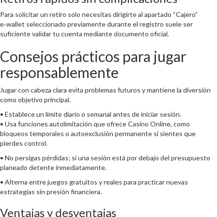
Para solicitar un retiro solo necesitas dirigirte al apartado “Cajero”
e‑wallet seleccionado previamente durante el registro suele ser
suficiente validar tu cuenta mediante documento oficial.
Consejos prácticos para jugar
responsablemente
Jugar con cabeza clara evita problemas futuros y mantiene la diversión
como objetivo principal.
• Establece un límite diario o semanal antes de iniciar sesión.
• Usa funciones autolimitación que ofrece Casino Online, como
bloqueos temporales o autoexclusión permanente si sientes que
pierdes control.
• No persigas pérdidas; si una sesión está por debajo del presupuesto
planeado detente inmediatamente.
• Alterna entre juegos gratuitos y reales para practicar nuevas
estrategias sin presión financiera.
Ventajas y desventajas