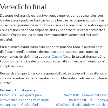
Veredicto final
Después del análisis exhaustivo vemos que los bonos semanales son
ideales para jugadores habituales que buscan recompensas continuas
sin esperar grandes desembolsos iniciales. La combinación entre rapidez
en los retiros, variedad amplia de slots y soporte multicanal convierte a
Casino Online en una opción muy competitiva dentro del mercado
español.
Para quienes están listos para poner en práctica todo lo aprendido y
disfrutar inmediatamente del impulso extra cada semana, nuestra
recomendación definitiva es
Jugar Casino Cirsa
. Esta plataforma reúne
todos los beneficios descritos aquí y permite comenzar sin demoras ni
complicaciones.
Recuerda siempre jugar con responsabilidad: establece límites diarios e
infórmate sobre las herramientas disponibles antes cada sesión. ¡Buena
suerte!
Posted in
Uncategorized
Post
Previous:
Guía experta para
Next:
Rizk Casinolla maksavat
aprovechar los bonos de recarga
kolikkopelit – RTP‑opas ja
navigation
semanales en Casino Online
pääsiäisen ilmaispyöräytystaktiikat