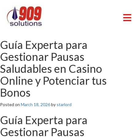
Skip
to
content
909 SOLUTIONS
Just another WordPress site
Guía Experta para
Gestionar Pausas
Saludables en Casino
Online y Potenciar tus
Bonos
Posted on
March 18, 2026
by
starlord
Guía Experta para
Gestionar Pausas