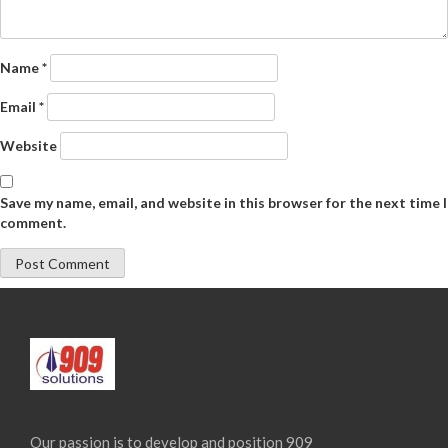
Name
*
Email
*
Website
Save my name, email, and website in this browser for the next time I
comment.
Our passion is to develop and position 909