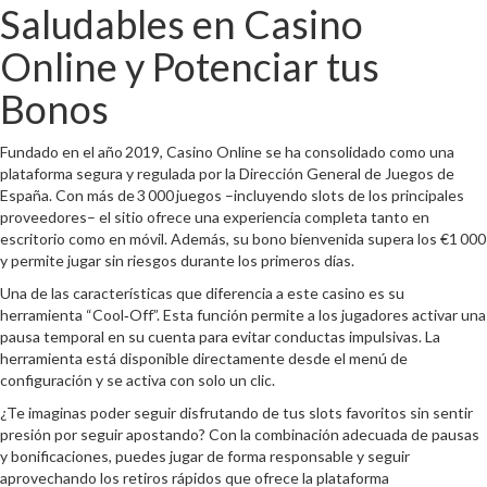
Saludables en Casino
Online y Potenciar tus
Bonos
Fundado en el año 2019, Casino Online se ha consolidado como una
plataforma segura y regulada por la Dirección General de Juegos de
España. Con más de 3 000 juegos –incluyendo slots de los principales
proveedores– el sitio ofrece una experiencia completa tanto en
escritorio como en móvil. Además, su bono bienvenida supera los €1 000
y permite jugar sin riesgos durante los primeros días.
Una de las características que diferencia a este casino es su
herramienta “Cool‑Off”. Esta función permite a los jugadores activar una
pausa temporal en su cuenta para evitar conductas impulsivas. La
herramienta está disponible directamente desde el menú de
configuración y se activa con solo un clic.
¿Te imaginas poder seguir disfrutando de tus slots favoritos sin sentir
presión por seguir apostando? Con la combinación adecuada de pausas
y bonificaciones, puedes jugar de forma responsable y seguir
aprovechando los retiros rápidos que ofrece la plataforma