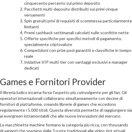
cinquecento percento sul primo deposito
Pacchetti multi-deposito distribuiti sui primi cinque
versamenti
Spin gratuiti privi di requisiti di scommessa particolarmente
limitanti
Premi cashback settimanali calcolati sulle sconfitte nette
Offerte specifiche per specifici metodi di pagamento,
specialmente criptovalute
Competizioni con prize pool garantiti e classifiche in tempo
reale
Iniziative VIP multi-tier con vantaggi esclusivi e manager
dedicati
Games e Fornitori Provider
Il libreria ludico incarna forse l’aspetto più coinvolgente per gli fan. Gli
operatori internazionali collaborano simultaneamente con decine di
fornitori di piattaforme, creando librerie di games che eccedono
regolarmente i 5.000 titoli. Questa diversità permette di raggiungere sia
ai evergreen intramontabili che alle nuove innovazioni del mercato.
Le macchinette machine formano la categoria più ricca, con thousands
di varianti che spaziano dalle 3 ruote tradizionali alle video slot attuali