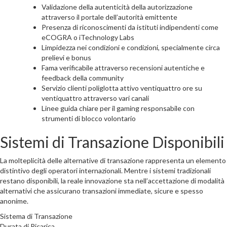
Validazione della autenticità della autorizzazione
attraverso il portale dell’autorità emittente
Presenza di riconoscimenti da istituti indipendenti come
eCOGRA o iTechnology Labs
Limpidezza nei condizioni e condizioni, specialmente circa
prelievi e bonus
Fama verificabile attraverso recensioni autentiche e
feedback della community
Servizio clienti poliglotta attivo ventiquattro ore su
ventiquattro attraverso vari canali
Linee guida chiare per il gaming responsabile con
strumenti di blocco volontario
Sistemi di Transazione Disponibili
La molteplicità delle alternative di transazione rappresenta un elemento
distintivo degli operatori internazionali. Mentre i sistemi tradizionali
restano disponibili, la reale innovazione sta nell’accettazione di modalità
alternativi che assicurano transazioni immediate, sicure e spesso
anonime.
Sistema di Transazione
Durata di Ricarica