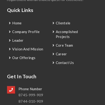
Quick Links
Home
Clientele
Company Profile
Accomplished
Projects
Leader
Core Team
Vision And Mission
Career
Our Offerings
Contact Us
Get In Touch
Phone Number
8745-999-909
8744-010-909