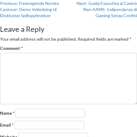
Post
Previous:
Fremragende Norske
Next:
Guida Esaustiva ai Casinò
Casinoer: Deres Veiledning til
Non AAMS: Indipendenza di
navigation
Eksklusive Spillopplevelser
Gaming Senza Confini
Leave a Reply
Your email address will not be published.
Required fields are marked
*
Comment
*
Name
*
Email
*
Website