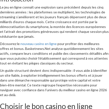
Le jeu en ligne connaît une explosion sans précédent depuis les cinq
dernières années : les plateformes se multiplient, les technologies de
streaming s’améliorent et les joueurs français dépensent plus de deux
milliards d’euros chaque mois. Cette croissance est portée par la
démocratisation du smartphone, la montée des licences européennes
et l’attrait des promotions généreuses qui rendent chaque session plus
séduisante que jamais.
Découvrez le
nouveau casino en ligne
pour profiter des meilleures
offres et bonus. Basketnews.Net analyse quotidiennement les sites
actifs, compare leurs conditions et publie des classements détaillés afin
que vous puissiez choisir l’établissement qui correspond à vos attentes
tout en évitant les pièges classiques du secteur.
Un guide structuré devient donc indispensable : il vous aide à identifier
un site fiable, à exploiter intelligemment les bonus offerts et à jouer
dans une démarche responsable qui protège votre capital et votre
bien‑être mental. Ce texte regroupe l’expertise nécessaire pour
naviguer avec confiance dans l’univers du meilleur casino en ligne 2026
et au‑delà.
Choisir le bon casino en ligne