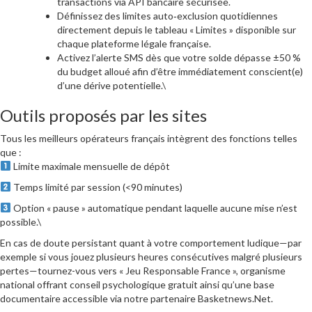
transactions via API bancaire sécurisée.
Définissez des limites auto‑exclusion quotidiennes
directement depuis le tableau « Limites » disponible sur
chaque plateforme légale française.
Activez l’alerte SMS dès que votre solde dépasse ±50 %
du budget alloué afin d’être immédiatement conscient(e)
d’une dérive potentielle.\
Outils proposés par les sites
Tous les meilleurs opérateurs français intègrent des fonctions telles
que :
Limite maximale mensuelle de dépôt
Temps limité par session (<90 minutes)
Option « pause » automatique pendant laquelle aucune mise n’est
possible.\
En cas de doute persistant quant à votre comportement ludique—par
exemple si vous jouez plusieurs heures consécutives malgré plusieurs
pertes—tournez-vous vers « Jeu Responsable France », organisme
national offrant conseil psychologique gratuit ainsi qu’une base
documentaire accessible via notre partenaire Basketnews.Net.