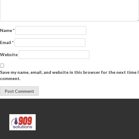
Name
*
Email
*
Website
Save my name, email, and website in this browser for the next time I
comment.