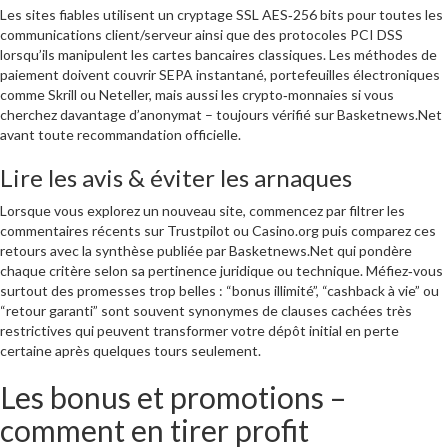
Les sites fiables utilisent un cryptage SSL AES‑256 bits pour toutes les
communications client/serveur ainsi que des protocoles PCI DSS
lorsqu’ils manipulent les cartes bancaires classiques. Les méthodes de
paiement doivent couvrir SEPA instantané, portefeuilles électroniques
comme Skrill ou Neteller, mais aussi les crypto‑monnaies si vous
cherchez davantage d’anonymat – toujours vérifié sur Basketnews.Net
avant toute recommandation officielle.
Lire les avis & éviter les arnaques
Lorsque vous explorez un nouveau site, commencez par filtrer les
commentaires récents sur Trustpilot ou Casino.org puis comparez ces
retours avec la synthèse publiée par Basketnews.Net qui pondère
chaque critère selon sa pertinence juridique ou technique. Méfiez‑vous
surtout des promesses trop belles : “bonus illimité”, “cashback à vie” ou
“retour garanti” sont souvent synonymes de clauses cachées très
restrictives qui peuvent transformer votre dépôt initial en perte
certaine après quelques tours seulement.
Les bonus et promotions –
comment en tirer profit