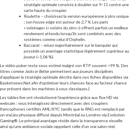
stratégie optimale consiste à doubler sur
9–11
contre une
carte haute du croupier.
Roulette – choisissez la version européenne à zéro unique
; son house edge est autour de
2,7 %
. Les paris
« voisinage» (« voisins du zéro ») offrent parfois un meilleur
rendement attendu lorsqu’ils sont combinés avec des
systèmes comme celui d’Orphelin.
Baccarat – misez majoritairement sur le banquier qui
possède un avantage statistique légèrement supérieur au
joueur (~1,06 %).
Le vidéo‑poker reste sous‑estimé malgré son RTP souvent >99 %. Des
titres comme
Jacks or Better
permettent aux joueurs disciplinés
d’appliquer la stratégie optimale décrite dans nos fiches disponibles via
Basketnews.Net afin d’optimiser leurs chances face au facteur chance
pur présent dans les machines à sous classiques.|
Les tables live ont révolutionné l’expérience grâce aux flux HD via
webcam : vous interagissez directement avec des croupiers
francophones certifiés AML/KYC tandis que le RNG est remplacé par
un vrai jeu physique diffusé depuis Montréal ou Londres via Evolution
Gaming®. Le principal avantage réside dans la transparence visuelle
ainsi qu’une ambiance sociale rappelant celle d’un vrai salon réel.