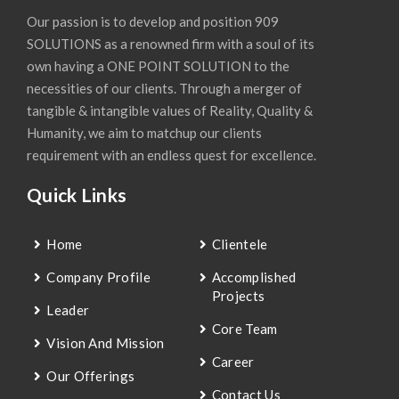
Our passion is to develop and position 909
SOLUTIONS as a renowned firm with a soul of its
own having a ONE POINT SOLUTION to the
necessities of our clients. Through a merger of
tangible & intangible values of Reality, Quality &
Humanity, we aim to matchup our clients
requirement with an endless quest for excellence.
Quick Links
Home
Clientele
Company Profile
Accomplished
Projects
Leader
Core Team
Vision And Mission
Career
Our Offerings
Contact Us