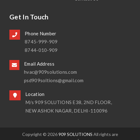
Get In Touch
Phone Number
8745-999-909
8744-010-909
Email Address
hvac@909solutions.com
psd909soltions@gmail.com
Location
M/s 909 SOLUTIONS E38, 2ND FLOOR,
NEW ASHOK NAGAR, DELHI-110096
Copyright © 2026
909 SOLUTIONS
All rights are