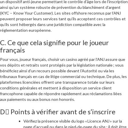
un dispositif anti‑jeune permettant le contrôle d’âge lors de l’inscription
ainsi qu’un système robuste de prévention du blanchiment d’argent
(KYC – Know Your Customer). Les sites offshore reconnus par l’ANJ
peuvent proposer leurs services tant qu’ils acceptent ces contrôles et
qu’ils sont hébergés dans une juridiction compatible avec la
réglementation européenne.
C. Ce que cela signifie pour le joueur
français
Pour vous, joueur français, choisir un casino agréé par l’ANJ assure que
vos dépôts et retraits sont protégés par la législation nationale ; vous
bénéficiez ainsi d’un recours possible devant l’Autorité ou via les
tribunaux français en cas de litige commercial ou technique. De plus, les
plateformes licenciées offrent une transparence totale sur leurs
conditions générales et mettent à disposition un service client
francophone capable de répondre rapidement aux réclamations liées
aux paiements ou aux bonus non honorés.
D️⃣ Points à vérifier avant de s’inscrire
Vérifiez la présence visible du logo « Licence ANJ » sur la
page d’accueil ou dans le pied‑de‑page du site ; il doit être