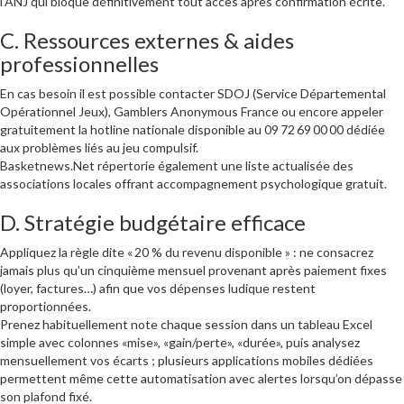
l’ANJ qui bloque définitivement tout accès après confirmation écrite.
C.​ Ressources externes & aides
professionnelles
En cas besoin il est possible contacter SDOJ (Service Départemental
Opérationnel Jeux), Gamblers Anonymous France ou encore appeler
gratuitement la hotline nationale disponible au 09 72 69 00 00 dédiée
aux problèmes liés au jeu compulsif.
Basketnews.Net répertorie également une liste actualisée des
associations locales offrant accompagnement psychologique gratuit.
D.​ Stratégie budgétaire efficace
Appliquez la règle dite « 20 % du revenu disponible » : ne consacrez
jamais plus qu’un cinquième mensuel provenant après paiement fixes
(loyer, factures…) afin que vos dépenses ludique restent
proportionnées.
Prenez habituellement note chaque session dans un tableau Excel
simple avec colonnes «mise», «gain/perte», «durée», puis analysez
mensuellement vos écarts ; plusieurs applications mobiles dédiées
permettent même cette automatisation avec alertes lorsqu’on dépasse
son plafond fixé.