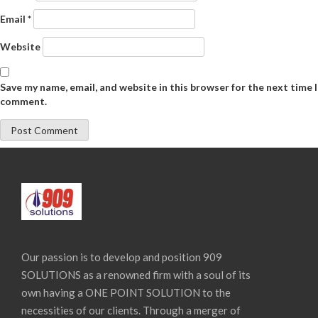
Email
*
Website
Save my name, email, and website in this browser for the next time I
comment.
Our passion is to develop and position 909
SOLUTIONS as a renowned firm with a soul of its
own having a ONE POINT SOLUTION to the
necessities of our clients. Through a merger of