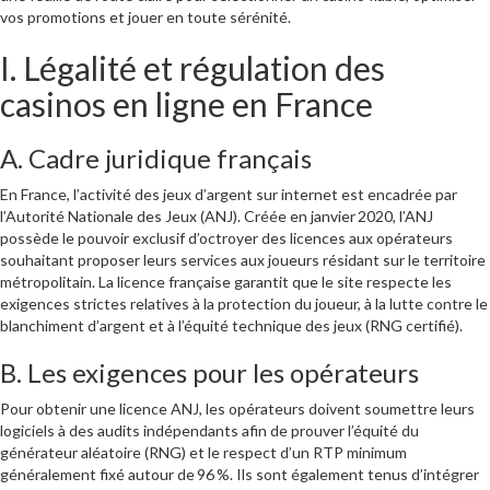
vos promotions et jouer en toute sérénité.
I. Légalité et régulation des
casinos en ligne en France
A. Cadre juridique français
En France, l’activité des jeux d’argent sur internet est encadrée par
l’Autorité Nationale des Jeux (ANJ). Créée en janvier 2020, l’ANJ
possède le pouvoir exclusif d’octroyer des licences aux opérateurs
souhaitant proposer leurs services aux joueurs résidant sur le territoire
métropolitain. La licence française garantit que le site respecte les
exigences strictes relatives à la protection du joueur, à la lutte contre le
blanchiment d’argent et à l’équité technique des jeux (RNG certifié).
B. Les exigences pour les opérateurs
Pour obtenir une licence ANJ, les opérateurs doivent soumettre leurs
logiciels à des audits indépendants afin de prouver l’équité du
générateur aléatoire (RNG) et le respect d’un RTP minimum
généralement fixé autour de 96 %. Ils sont également tenus d’intégrer