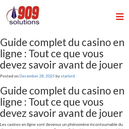
Skip
to
content
909 SOLUTIONS
Just another WordPress site
Guide complet du casino en
ligne : Tout ce que vous
devez savoir avant de jouer
Posted on
December 28, 2025
by
starlord
Guide complet du casino en
ligne : Tout ce que vous
devez savoir avant de jouer
Les casinos en ligne sont devenus un phénomène incontournable du