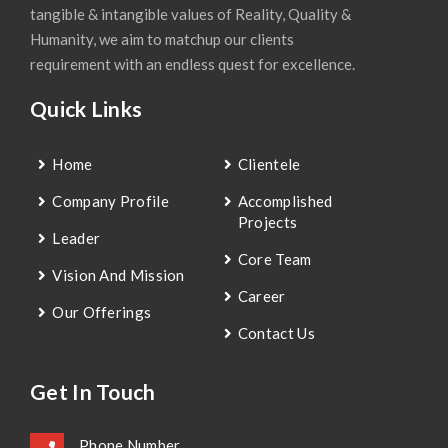
tangible & intangible values of Reality, Quality &
Humanity, we aim to matchup our clients
requirement with an endless quest for excellence.
Quick Links
Home
Clientele
Company Profile
Accomplished
Projects
Leader
Core Team
Vision And Mission
Career
Our Offerings
Contact Us
Get In Touch
Phone Number