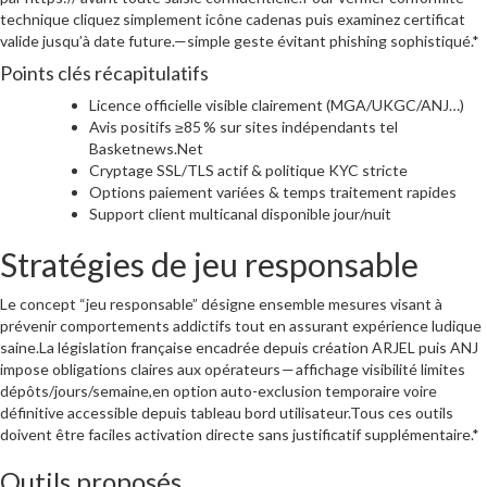
technique cliquez simplement icône cadenas puis examinez certificat
valide jusqu’à date future.—simple geste évitant phishing sophistiqué.*
Points clés récapitulatifs
Licence officielle visible clairement (MGA/UKGC/ANJ…)
Avis positifs ≥85 % sur sites indépendants tel
Basketnews.Net
Cryptage SSL/TLS actif & politique KYC stricte
Options paiement variées & temps traitement rapides
Support client multicanal disponible jour/nuit
Stratégies de jeu responsable
Le concept “jeu responsable” désigne ensemble mesures visant à
prévenir comportements addictifs tout en assurant expérience ludique
saine.La législation française encadrée depuis création ARJEL puis ANJ
impose obligations claires aux opérateurs — affichage visibilité limites
dépôts/jours/semaine,en option auto-exclusion temporaire voire
définitive accessible depuis tableau bord utilisateur.Tous ces outils
doivent être faciles activation directe sans justificatif supplémentaire.*
Outils proposés