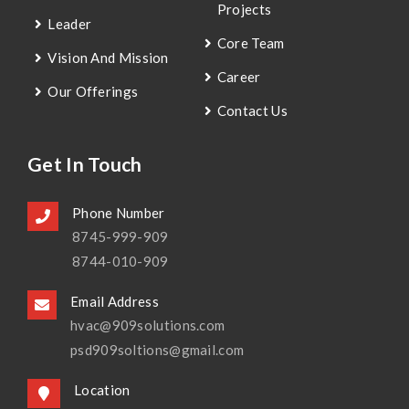
Projects
Leader
Core Team
Vision And Mission
Career
Our Offerings
Contact Us
Get In Touch
Phone Number
8745-999-909
8744-010-909
Email Address
hvac@909solutions.com
psd909soltions@gmail.com
Location