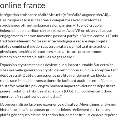
online france
Intégration croissante réalité virtuelle(VR)/réalité augmentée(AR)…
Des casques Oculus désormais compatibles avec plateformes
spécialisées offrent ambiance salon parisien virtuel où croupier
holographique distribue cartes réalistes.Avec VR on observe hausse
engagements session moyenne passant parfois >30 min contre <12 min
traditionnellement.Notre radar technologique repère déjà projets
pilotes combinant motion capture avatars permettant interactions
physiques simulées via capteurs mains.—future proche promet
immersion comparable salle Las Vegas réelle.*
Expansion cryptomonnaies devient quasi incontournable.Sur certains
sites nouvelle génération crypto devient monnaie unique acceptée tant
dépôt/retrait.Quête transparence profite grandement car blockchain
rend trace immuable transactionnelle facilitant audit externe.Risque
toutefois volatilité prix crypto pouvant impacter valeur net dépositaire
joueur ; solutions hybrides stablecoins (€USDT…) commencent donc
émerger afin stabiliser pouvoir achat.*
IA personnalisée façonne expérience utilisateur.Algorithmes analysent
historique jeu afin proposer promos ciblées réellement pertinentes
plutôt génériques.Même détection fraude bénéficie IA capable repérer