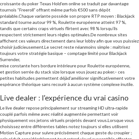
croissante du poker Texas Hold’em online se traduit par davantage
tournois “Freeroll” offrant même parfois €500 sans dépôt
préalable.Chaque variante possède son propre RTP moyen : Blackjack
standard tourne autour 99 %, Roulette européenne atteint 97 %,
tandis que certains craps virtuels flirtent avec 98 % lorsqu’ils
respectent strictement leurs règles optimales.De nombreux sites
affichent ces valeurs directement dans leur lobby afin que vous puissiez
choisir judicieusement.Le secret reste néanmoins simple : maîtrisez
toujours votre stratégie basique – comptage limité pour Blackjack
Surrender,
mise constante hors bordure intérieure pour Roulette européenne,
et gestion serrée du stack size lorsque vous jouez au poker.– ces
petites habitudes permettent déjà​d’améliorer significativement votre
espérance théorique sans recourir à aucun système complexe inutile.​
Live dealer : l’expérience du vrai casino
Le live dealer repose principalement sur streaming HD ultra‑rapide
couplé parfois même avec réalité augmentée permettant voir
physiquement vos jetons virtuels projetés devant vous.Lorsque vous
choisissez entre différentes tables notez toujours si elles utilisent
Motion Capture pour suivre précisément chaque geste du croupier ;
cela réduit considérablement tout retard visuel susceptible affecter