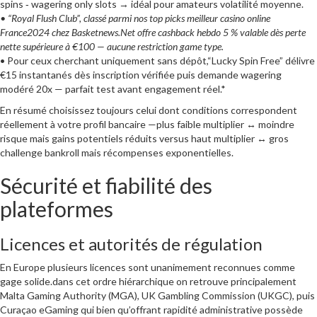
spins ‑ wagering only slots → idéal pour amateurs volatilité moyenne.
• “Royal Flush Club”, classé parmi nos top picks meilleur casino online
France2024 chez Basketnews.Net offre cashback hebdo ‎5 %‎ valable dès perte
nette supérieure à €100 — aucune restriction game type.
• Pour ceux cherchant uniquement sans dépôt,“Lucky Spin Free” délivre
€15 instantanés dès inscription vérifiée puis demande wagering
modéré ‎20x‎ — parfait test avant engagement réel.*
En résumé choisissez toujours celui dont conditions correspondent
réellement à votre profil bancaire —plus faible multiplier ↔️ moindre
risque mais gains potentiels réduits versus haut multiplier ↔️ gros
challenge bankroll mais récompenses exponentielles.
Sécurité et fiabilité des
plateformes
Licences et autorités de régulation
En Europe plusieurs licences sont unanimement reconnues comme
gage solide.dans cet ordre hiérarchique on retrouve principalement
Malta Gaming Authority (MGA), UK Gambling Commission (UKGC), puis
Curaçao eGaming qui bien qu’offrant rapidité administrative possède