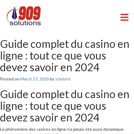
Skip
to
content
909 SOLUTIONS
Just another WordPress site
Guide complet du casino en
ligne : tout ce que vous
devez savoir en 2024
Posted on
March 27, 2026
by
starlord
Guide complet du casino en
ligne : tout ce que vous
devez savoir en 2024
Le phénomène des casinos en ligne n’a jamais été aussi dynamique