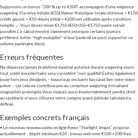
Supposons un bonus “200 % up to €300” accompagné d’une exigence
wagering 35x·mise initiale (€50).Valeur théorique totale obtenue = €150
crédit ajouté + €50 dépôt initial = €200 net utilisable après condition
remplie → Vous devez miser €1750 (€50×35)=€1750 avant retrait
possible.Ce calcul montre clairement pourquoi certains joueurs
préfèrent éviter “high multiplier” si leur bankroll ne peut supporter ce
volume pariétaire élevé.​
Erreurs fréquentes
Ne dépassez jamais le plafond maximal autorisé durant wagering sinon
tout solde excédentaire sera considéré “non qualifié”.Évitez également
jouer hors jeux désignés – beaucoup excluent baccarat live voire video
poker – car cela ne contribue pas au compteur wagering entraînant
stagnation prolongée.Vous risquez aussi involontairement perdre droit
au cashback si vous clôturez votre compte avant période calculatrice
définie.​
Exemples concrets français
• Le nouveau
nouveau casino en ligne france
“Starlight Vegas” propose
actuellement ‑ dépôt minimum €20 ‑ bonus welcome €100 +200 free