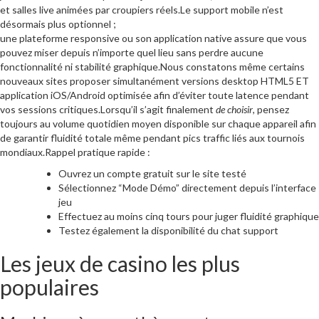
et salles live animées par croupiers réels.Le support mobile n’est
désormais plus optionnel ;
une plateforme responsive ou son application native assure que vous
pouvez miser depuis n’importe quel lieu sans perdre aucune
fonctionnalité ni stabilité graphique.Nous constatons même certains
nouveaux sites proposer simultanément versions desktop HTML5 ET
application iOS/Android optimisée afin d’éviter toute latence pendant
vos sessions critiques.Lorsqu’il s’agit finalement
de choisir
, pensez
toujours au volume quotidien moyen disponible sur chaque appareil afin
de garantir fluidité totale même pendant pics traffic liés aux tournois
mondiaux.Rappel pratique rapide :
Ouvrez un compte gratuit sur le site testé
Sélectionnez “Mode Démo” directement depuis l’interface
jeu
Effectuez au moins cinq tours pour juger fluidité graphique
Testez également la disponibilité du chat support
Les jeux de casino les plus
populaires