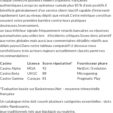
chaque trimestre plusieurs milliers d’opinions françaises
authentiques.Lorsqu’un opérateur cumule plus 85 % d’avis positifs il
bénéficie généralement d’un service client réactif capable d’intervenir
rapidement tant au niveau dépôt que retrait.Cette métrique constitue
souvent votre première barrière contre leurs pratiques
douteuses.Inversement,
un taux inférieur signale fréquemment retards bancaires ou réponses
automatisées peu utiles lors d’incidents critiques.Soyez donc attentif
aux notes globales mais aussi aux commentaires détaillés relatifs aux
délais payout.Dans notre tableau comparatif ci-dessous nous
synthétisons trois acteurs majeurs actuellement classés parmi nos
recommandations :
Casino
Licence
Score réputation*
Fournisseur phare
Casino Alpha
MGA
92
NetEnt / Evolution
Casino Beta
UKGC
88
Microgaming
Casino Gamma
Curaçao
81
Pragmatic Play
*Évaluation basée sur Basketnews.Net – moyenne trimestrielle
française
Un catalogue riche doit couvrir plusieurs catégories essentielles : slots
vidéo flamboyants,
jeux traditionnels tels que blackjack ou roulette,