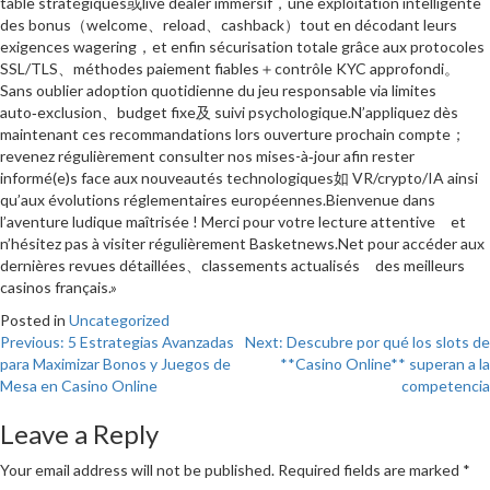
table stratégiques或live dealer immersif，une exploitation intelligente
des bonus（welcome、reload、cashback）tout en décodant leurs
exigences wagering，et enfin sécurisation totale grâce aux protocoles
SSL/TLS、méthodes paiement fiables＋contrôle KYC approfondi。
Sans oublier adoption quotidienne du jeu responsable via limites
auto‑exclusion、budget fixe及 suivi psychologique.N’appliquez dès
maintenant ces recommandations lors ouverture prochain compte；
revenez régulièrement consulter nos mises-à‑jour afin rester
informé(e)s face aux nouveautés technologiques如 VR/crypto/IA ainsi
qu’aux évolutions réglementaires européennes.Bienvenue dans
l’aventure ludique maîtrisée ! Merci pour votre lecture attentive et
n’hésitez pas à visiter régulièrement Basketnews.Net pour accéder aux
dernières revues détaillées、classements actualisés des meilleurs
casinos français.»
Posted in
Uncategorized
Post
Previous:
5 Estrategias Avanzadas
Next:
Descubre por qué los slots de
para Maximizar Bonos y Juegos de
**Casino Online** superan a la
navigation
Mesa en Casino Online
competencia
Leave a Reply
Your email address will not be published.
Required fields are marked
*