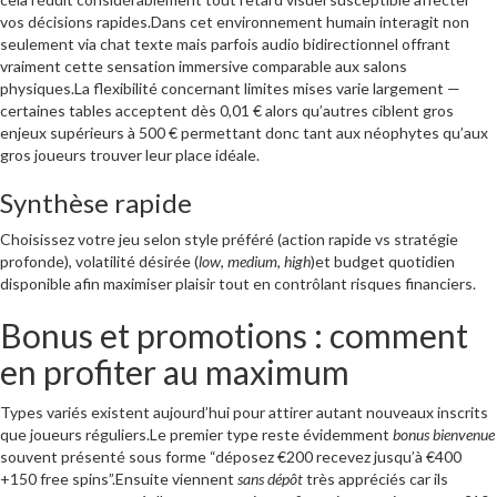
vos décisions rapides.Dans cet environnement humain interagit non
seulement via chat texte mais parfois audio bidirectionnel offrant
vraiment cette sensation immersive comparable aux salons
physiques.La flexibilité concernant limites mises varie largement —
certaines tables acceptent dès 0,01 € alors qu’autres ciblent gros
enjeux supérieurs à 500 € permettant donc tant aux néophytes qu’aux
gros joueurs trouver leur place idéale.​
Synthèse rapide
Choisissez votre jeu selon style préféré (action rapide vs stratégie
profonde), volatilité désirée (
low
,
medium
,
high
)​et budget quotidien
disponible afin maximiser plaisir tout en contrôlant risques financiers.
Bonus et promotions : comment
en profiter au maximum
Types variés existent aujourd’hui pour attirer autant nouveaux inscrits
que joueurs réguliers.Le premier type reste évidemment
bonus bienvenue
souvent présenté sous forme “déposez €200 recevez jusqu’à €400
+150 free spins”.Ensuite viennent
sans dépôt
très appréciés car ils