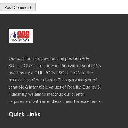
Our passion is to develop and position 909
SOLUTIONS as a renowned firm with a soul of its
own having a ONE POINT SOLUTION to the
necessities of our clients. Through a merger of
tangible & intangible values of Reality, Quality &
Humanity, we aim to matchup our clients
requirement with an endless quest for excellence.
Quick Links