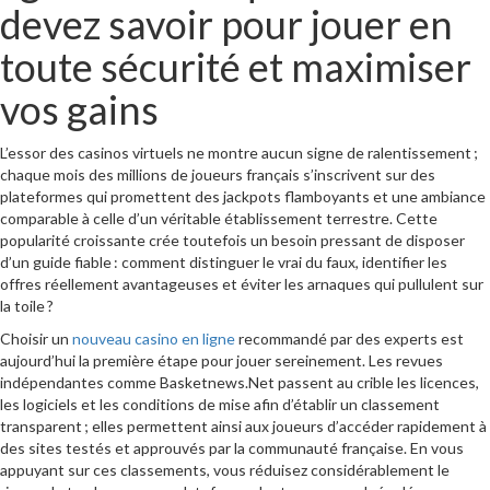
devez savoir pour jouer en
toute sécurité et maximiser
vos gains
L’essor des casinos virtuels ne montre aucun signe de ralentissement ;
chaque mois des millions de joueurs français s’inscrivent sur des
plateformes qui promettent des jackpots flamboyants et une ambiance
comparable à celle d’un véritable établissement terrestre. Cette
popularité croissante crée toutefois un besoin pressant de disposer
d’un guide fiable : comment distinguer le vrai du faux, identifier les
offres réellement avantageuses et éviter les arnaques qui pullulent sur
la toile ?
Choisir un
nouveau casino en ligne
recommandé par des experts est
aujourd’hui la première étape pour jouer sereinement. Les revues
indépendantes comme Basketnews.Net passent au crible les licences,
les logiciels et les conditions de mise afin d’établir un classement
transparent ; elles permettent ainsi aux joueurs d’accéder rapidement à
des sites testés et approuvés par la communauté française. En vous
appuyant sur ces classements, vous réduisez considérablement le