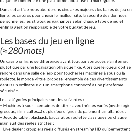
risque de tomber sur une plateforme douteuse ou mal régulée.
Dans cet article nous aborderons cinq axes majeurs : les bases du jeu en
ligne, les critères pour choisir le meilleur site, la sécurité des données
personnelles, les stratégies gagnantes selon chaque type de jeu et
enfin la gestion responsable de votre budget de jeu.
Les bases du jeu en ligne
(≈ 280 mots)
Un casino en ligne se différencie avant tout par son accès via internet
plutôt que par une localisation physique fixe. Alors que le joueur doit se
rendre dans une salle de jeux pour toucher les machines à sous ou la
roulette, le monde virtuel propose l’ensemble de ces divertissements
depuis un ordinateur ou un smartphone connecté à une plateforme
sécurisée.
Les catégories principales sont les suivantes :
– Machines à sous : centaines de titres avec thèmes variés (mythologie
grecque, films cultes…) et plusieurs lignes de paiement simultanées ;
– Jeux de table : blackjack, baccarat ou roulette classiques où chaque
main suit des règles strictes ;
– Live dealer : croupiers réels diffusés en streaming HD qui permettent