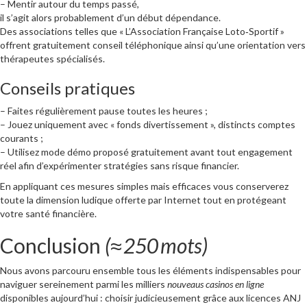
– Mentir autour du temps passé,
il s’agit alors probablement d’un début dépendance.
Des associations telles que « L’Association Française Loto‑Sportif »
offrent gratuitement conseil téléphonique ainsi qu’une orientation vers
thérapeutes spécialisés.
Conseils pratiques
– Faites régulièrement pause toutes les heures ;
– Jouez uniquement avec « fonds divertissement », distincts comptes
courants ;
– Utilisez mode démo proposé gratuitement avant tout engagement
réel afin d’expérimenter stratégies sans risque financier.
En appliquant ces mesures simples mais efficaces vous conserverez
toute la dimension ludique offerte par Internet tout en protégeant
votre santé financière.
Conclusion
(≈ 250 mots)
Nous avons parcouru ensemble tous les éléments indispensables pour
naviguer sereinement parmi les milliers
nouveau​s casinos en ligne
disponibles aujourd’hui : choisir judicieusement grâce aux licences ANJ