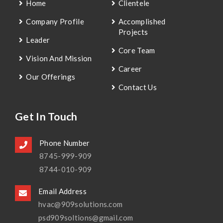
Home
Clientele
Company Profile
Accomplished
Projects
Leader
Core Team
Vision And Mission
Career
Our Offerings
Contact Us
Get In Touch
Phone Number
8745-999-909
8744-010-909
Email Address
hvac@909solutions.com
psd909soltions@gmail.com