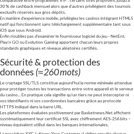
comparative entre programmes VIP : certains sites proposent jusqu’à
30 % de cashback mensuel alors que d’autres privilégient des tournois
exclusifs réservés aux gros dépôts.
En matière d’expérience mobile, privilégiez les casinos intégrant HTML5
natif qui fonctionnent sans téléchargement supplémentaire tant sous
iOS que sous Android.
Enfin n’oubliez pas d’examiner le fournisseur logiciel du jeu ‑ NetEnt,
Play’n GO ou Evolution Gaming apportent chacun leurs propres
standards graphiques et niveaux aléatoires certifiés.
Sécurité & protection des
données
(≈ 260 mots)
Le cryptage SSL/TLS constitue aujourd’hui la norme minimale attendue
pour protéger toutes les transactions entre votre appareil et le serveur
du casino… En pratique cela signifie qu’un tiers ne peut intercepter ni
vos identifiants ni vos coordonnées bancaires grâce au protocole
HTTPS indiqué dans la barre URL.
Les plateformes évaluées positivement par Basketnews.Net affichent
systématiquement leur certificat SSL avec chiffrement AES‑256 bits –
niveau équivalent utilisé dans les banques internationales.
La procédure KYC (« Know‑Your‑Customer ») oblige ensuite chaque