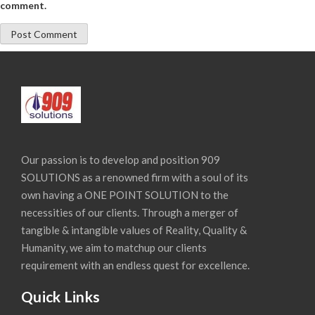
comment.
Our passion is to develop and position 909
SOLUTIONS as a renowned firm with a soul of its
own having a ONE POINT SOLUTION to the
necessities of our clients. Through a merger of
tangible & intangible values of Reality, Quality &
Humanity, we aim to matchup our clients
requirement with an endless quest for excellence.
Quick Links