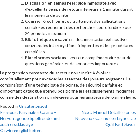
Discussion en temps réel
: aide immédiate avec
d’excellents temps de retour inférieurs à 1 minute durant
les moments de pointe
Courrier électronique
: traitement des sollicitations
complexes requérant des recherches approfondies sous
24 périodes maximum
Bibliothèque de savoirs
: documentation exhaustive
couvrant les interrogations fréquentes et les procédures
complètes
Plateformes sociaux
: vecteur complémentaire pour de
questions générales et de annonces importantes
La progression constante du secteur nous incite à évoluer
continuellement pour excéder les attentes des joueurs exigeants. La
combinaison d’une technologie de pointe, de sécurité parfaite et
d’important catalogue étendu positionne les établissements modernes
comme des destinations privilégiées pour les amateurs de loisir en ligne.
Posted in
Uncategorized
Post
Previous:
Kingmaker Casino –
Next:
Manuel Détaillé sur les
Hervorragende Spielfreude und
Nouveaux Casinos en Ligne : Ce
navigation
auch erstklassige
Qu’il Faut Savoir
Gewinnmöglichkeiten