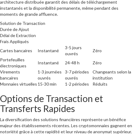
architecture distribuée garantit des délais de téléchargement
instantanés et la disponibilité permanente, même pendant des
moments de grande affluence.
Solution de Transaction
Durée de Ajout
Délai de Extraction
Frais Appliqués
3-5 jours
Cartes bancaires
Instantané
Zéro
ouvrés
Portefeuilles
Instantané
24-48 h
Zéro
électroniques
Virements
1-3 journées
3-7 périodes
Changeants selon la
bancaires
ouvrés
ouvrés
institution
Monnaies virtuelles
15-30 min
1-2 périodes
Réduits
Options de Transaction et
Transferts Rapides
La diversification des solutions financières représente un bénéfice
majeur des établissements récentes. Les cryptomonnaies gagnent en
notoriété grâce à cette rapidité et leur niveau de anonymat supérieur.