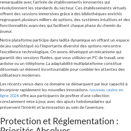
remarquable avec l’arrivée de établissements innovantes qui
révolutionnent les standards du secteur. Ces établissements virtuels
offrent des sessions immersives grâce à des bibliothèques enrichis
regroupant plusieurs milliers de options, des systèmes intuitives et des
fonctionnalités avancées qui facilitent chaque phase du chemin du
joueur.
Notre plateforme participe dans ladite dynamique en offrant un espace
de jeu sophistiqué où l’importante diversité des options rencontre
l’excellence technologique. On avons développé un mécanisme qui
garantit des sessions fluides, que vous utilisiez un PC de travail, une
ardoise ou un téléphone. La adaptabilité multiplateforme constitue
désormais un élément incontournable pour combler les attentes des
utilisateurs modernes.
Les récents venus dans ce domaine se démarquent par leur capacité à
incorporer rapidement les nouvelles innovations.
nouveau casino en
ligne 2026
offre aux participants de profiter d’une collection
constamment mise à jour, avec des ajouts hebdomadaires qui
préservent l’intérêt et la innovation au sein de l’aventure.
Protection et Réglementation :
Priorités Absolues