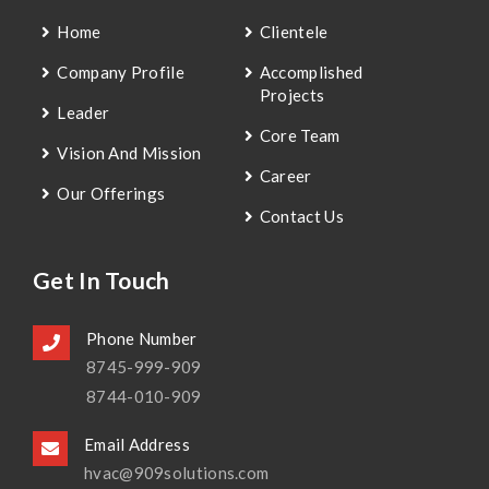
Home
Clientele
Company Profile
Accomplished
Projects
Leader
Core Team
Vision And Mission
Career
Our Offerings
Contact Us
Get In Touch
Phone Number
8745-999-909
8744-010-909
Email Address
hvac@909solutions.com