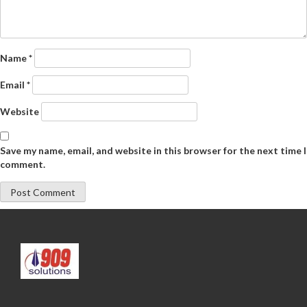
Name
*
Email
*
Website
Save my name, email, and website in this browser for the next time I
comment.