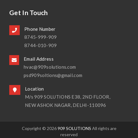
Get In Touch
Phone Number
8745-999-909
8744-010-909
Email Address
hvac@909solutions.com
psd909soltions@gmail.com
Location
M/s 909 SOLUTIONS E38, 2ND FLOOR,
NEW ASHOK NAGAR, DELHI-110096
Copyright © 2026
909 SOLUTIONS
All rights are
reserved