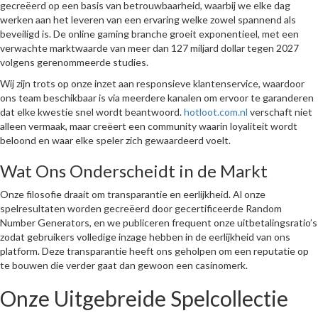
gecreëerd op een basis van betrouwbaarheid, waarbij we elke dag
werken aan het leveren van een ervaring welke zowel spannend als
beveiligd is. De online gaming branche groeit exponentieel, met een
verwachte marktwaarde van meer dan 127 miljard dollar tegen 2027
volgens gerenommeerde studies.
Wij zijn trots op onze inzet aan responsieve klantenservice, waardoor
ons team beschikbaar is via meerdere kanalen om ervoor te garanderen
dat elke kwestie snel wordt beantwoord.
hotloot.com.nl
verschaft niet
alleen vermaak, maar creëert een community waarin loyaliteit wordt
beloond en waar elke speler zich gewaardeerd voelt.
Wat Ons Onderscheidt in de Markt
Onze filosofie draait om transparantie en eerlijkheid. Al onze
spelresultaten worden gecreëerd door gecertificeerde Random
Number Generators, en we publiceren frequent onze uitbetalingsratio’s
zodat gebruikers volledige inzage hebben in de eerlijkheid van ons
platform. Deze transparantie heeft ons geholpen om een reputatie op
te bouwen die verder gaat dan gewoon een casinomerk.
Onze Uitgebreide Spelcollectie