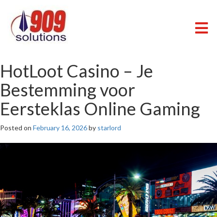
Skip
to
content
909 SOLUTIONS
Just another WordPress site
HotLoot Casino – Je
Bestemming voor
Eersteklas Online Gaming
Posted on
February 16, 2026
by
starlord