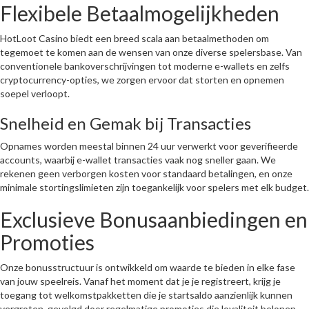
Flexibele Betaalmogelijkheden
HotLoot Casino biedt een breed scala aan betaalmethoden om
tegemoet te komen aan de wensen van onze diverse spelersbase. Van
conventionele bankoverschrijvingen tot moderne e-wallets en zelfs
cryptocurrency-opties, we zorgen ervoor dat storten en opnemen
soepel verloopt.
Snelheid en Gemak bij Transacties
Opnames worden meestal binnen 24 uur verwerkt voor geverifieerde
accounts, waarbij e-wallet transacties vaak nog sneller gaan. We
rekenen geen verborgen kosten voor standaard betalingen, en onze
minimale stortingslimieten zijn toegankelijk voor spelers met elk budget.
Exclusieve Bonusaanbiedingen en
Promoties
Onze bonusstructuur is ontwikkeld om waarde te bieden in elke fase
van jouw speelreis. Vanaf het moment dat je je registreert, krijg je
toegang tot welkomstpakketten die je startsaldo aanzienlijk kunnen
vergroten, gevolgd door regelmatige promoties die loyaliteit belonen.