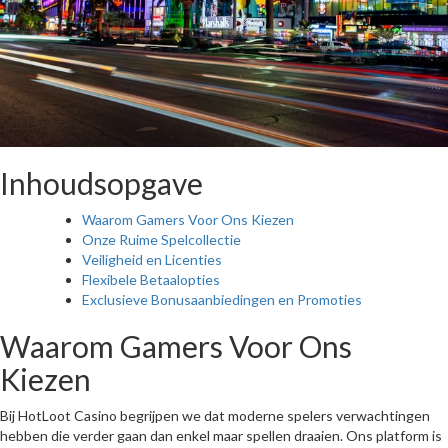
Inhoudsopgave
Waarom Gamers Voor Ons Kiezen
Onze Ruime Spelcollectie
Veiligheid en Licenties
Flexibele Betaalopties
Exclusieve Bonusaanbiedingen en Promoties
Waarom Gamers Voor Ons
Kiezen
Bij HotLoot Casino begrijpen we dat moderne spelers verwachtingen
hebben die verder gaan dan enkel maar spellen draaien. Ons platform is