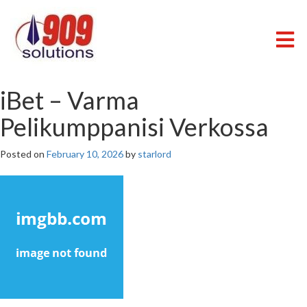
Skip
to
content
909 SOLUTIONS
Just another WordPress site
iBet – Varma
Pelikumppanisi Verkossa
Posted on
February 10, 2026
by
starlord