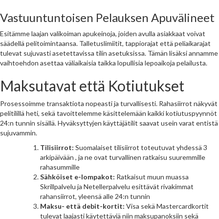
Vastuuntuntoisen Pelauksen Apuvälineet
Esitämme laajan valikoiman apukeinoja, joiden avulla asiakkaat voivat
säädellä pelitoimintaansa. Talletuslimiitit, tappiorajat että peliaikarajat
tulevat sujuvasti asetettavissa tilin asetuksissa. Tämän lisäksi annamme
vaihtoehdon asettaa väliaikaisia taikka lopullisia lepoaikoja pelailusta.
Maksutavat että Kotiutukset
Prosessoimme transaktiota nopeasti ja turvallisesti. Rahasiirrot näkyvät
pelitilillä heti, sekä tavoittelemme käsittelemään kaikki kotiutuspyynnöt
24:n tunnin sisällä. Hyväksyttyjen käyttäjätilit saavat usein varat entistä
sujuvammin.
Tilisiirrot:
Suomalaiset tilisiirrot toteutuvat yhdessä 3
arkipäivään , ja ne ovat turvallinen ratkaisu suuremmille
rahasummille
Sähköiset e-lompakot:
Ratkaisut muun muassa
Skrillpalvelu ja Netellerpalvelu esittävät rivakimmat
rahansiirrot, yleensä alle 24:n tunnin
Maksu- että debit-kortit:
Visa sekä Mastercardkortit
tulevat laajasti käytettäviä niin maksupanoksiin sekä