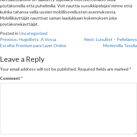
pöytäkoneilla että puhelimilla. Voit nauttia suosikkipelejäsi minne että
kuinka tahansa vailla uusien mobiilisovellusten asennuksesta.
Mobiilikäyttäjät nauttivat saman laadukkaan kokemuksen joka
pöytäkonekäyttäjät.
Posted in
Uncategorized
Post
Previous:
HugoBets: A Vossa
Next:
LunuBet – Pelielämys
Escolha Premium para Lazer Online
Modernilla Tasolla
navigation
Leave a Reply
Your email address will not be published.
Required fields are marked
*
Comment
*