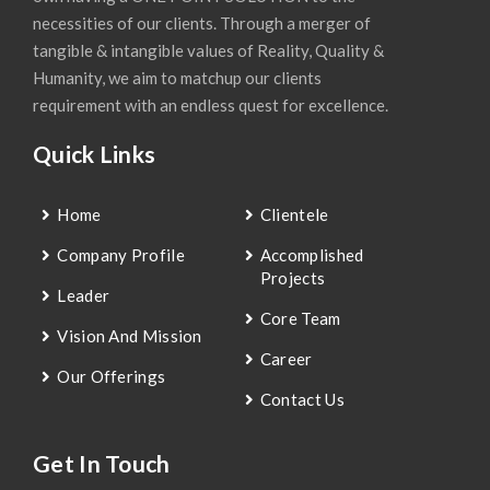
necessities of our clients. Through a merger of
tangible & intangible values of Reality, Quality &
Humanity, we aim to matchup our clients
requirement with an endless quest for excellence.
Quick Links
Home
Clientele
Company Profile
Accomplished
Projects
Leader
Core Team
Vision And Mission
Career
Our Offerings
Contact Us
Get In Touch