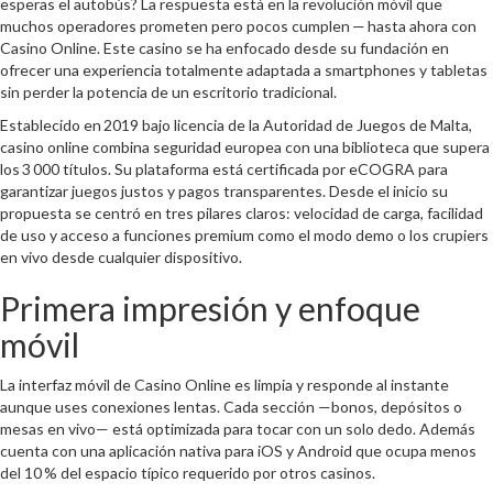
esperas el autobús? La respuesta está en la revolución móvil que
muchos operadores prometen pero pocos cumplen — hasta ahora con
Casino Online. Este casino se ha enfocado desde su fundación en
ofrecer una experiencia totalmente adaptada a smartphones y tabletas
sin perder la potencia de un escritorio tradicional.
Establecido en 2019 bajo licencia de la Autoridad de Juegos de Malta,
casino online combina seguridad europea con una biblioteca que supera
los 3 000 títulos.​ Su plataforma está certificada por eCOGRA para
garantizar juegos justos y pagos transparentes.​ Desde el inicio su
propuesta se centró en tres pilares claros: velocidad de carga, facilidad
de uso y acceso a funciones premium como el modo demo o los crupiers
en vivo desde cualquier dispositivo.
Primera impresión y enfoque
móvil
La interfaz móvil de Casino Online es limpia y responde al instante
aunque uses conexiones lentas.​ Cada sección —bonos, depósitos o
mesas en vivo— está optimizada para tocar con un solo dedo.​ Además
cuenta con una aplicación nativa para iOS y Android que ocupa menos
del 10 % del espacio típico requerido por otros casinos.