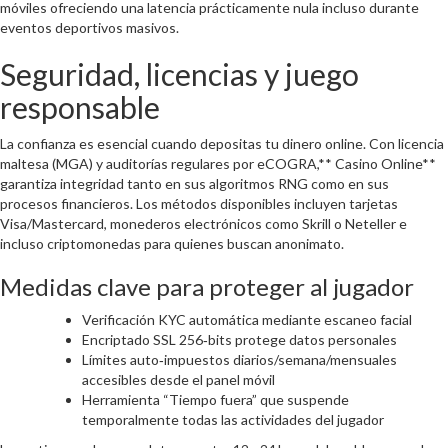
móviles ofreciendo una latencia prácticamente nula incluso durante
eventos deportivos masivos.
Seguridad, licencias y juego
responsable
La confianza es esencial cuando depositas tu dinero online.​ Con licencia
maltesa (MGA) y auditorías regulares por eCOGRA,** Casino Online**
garantiza integridad tanto en sus algoritmos RNG como en sus
procesos financieros.​ Los métodos disponibles incluyen tarjetas
Visa/Mastercard, monederos electrónicos como Skrill o Neteller e
incluso criptomonedas para quienes buscan anonimato.
Medidas clave para proteger al jugador
Verificación KYC automática mediante escaneo facial
Encriptado SSL 256‑bits protege datos personales
Límites auto‑impuestos diarios/semana/mensuales
accesibles desde el panel móvil
Herramienta “Tiempo fuera” que suspende
temporalmente todas las actividades del jugador