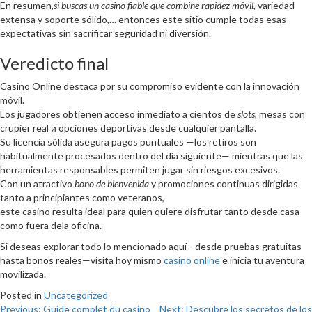
En resumen,
si buscas un casino fiable que combine rapidez móvil,
variedad
extensa ​y soporte sólido,…​ entonces este sitio cumple todas esas
expectativas sin sacrificar seguridad ni diversión.
Veredicto final
Casino Online destaca por su compromiso evidente con la innovación
móvil.
Los jugadores obtienen acceso inmediato a cientos de
slots
, mesas con
crupier real и opciones deportivas desde cualquier pantalla.
Su licencia sólida asegura pagos puntuales —los retiros son
habitualmente procesados dentro del día siguiente— mientras que las
herramientas responsables permiten jugar sin riesgos excesivos.
Con un atractivo
bono de bienvenida
​ y promociones continuas dirigidas
tanto a principiantes como veteranos,
este casino resulta ideal para quien quiere disfrutar tanto desde casa
como fuera dela oficina.
Si deseas explorar todo lo mencionado aquí—desde pruebas gratuitas
hasta bonos reales—visita hoy mismo
casino online
e inicia tu aventura
movilizada.
Posted in
Uncategorized
Previous:
Guide complet du casino
Next:
Descubre los secretos de los