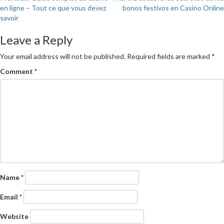
Post
en ligne – Tout ce que vous devez
bonos festivos en Casino Online
navigation
savoir
Leave a Reply
Your email address will not be published.
Required fields are marked
*
Comment
*
Name
*
Email
*
Website