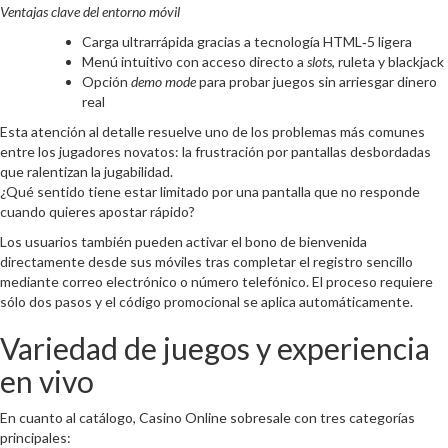
Ventajas clave del entorno móvil
Carga ultrarrápida gracias a tecnología HTML‑5 ligera
Menú intuitivo con acceso directo a
slots
, ruleta y blackjack
Opción
demo mode
para probar juegos sin arriesgar dinero
real
Esta atención al detalle resuelve uno de los problemas más comunes
entre los jugadores novatos: la frustración por pantallas desbordadas
que ralentizan la jugabilidad.
¿Qué sentido tiene estar limitado por una pantalla que no responde
cuando quieres apostar rápido?
Los usuarios también pueden activar el bono de bienvenida
directamente desde sus móviles tras completar el registro sencillo
mediante correo electrónico o número telefónico.​ El proceso requiere
sólo dos pasos y el código promocional se aplica automáticamente.
Variedad de juegos y experiencia
en vivo
En cuanto al catálogo, Casino Online sobresale con tres categorías
principales: