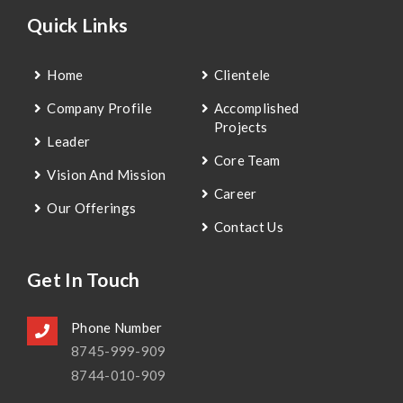
Quick Links
Home
Clientele
Company Profile
Accomplished
Projects
Leader
Core Team
Vision And Mission
Career
Our Offerings
Contact Us
Get In Touch
Phone Number
8745-999-909
8744-010-909