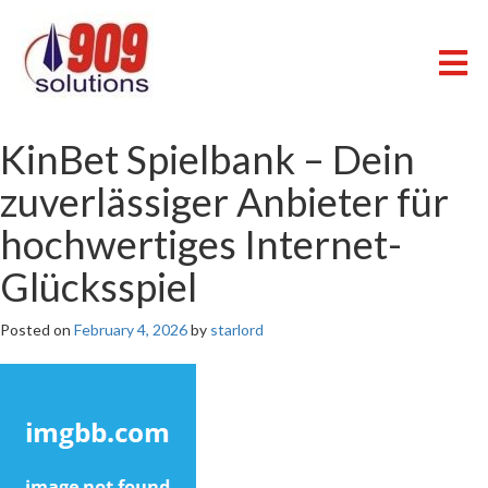
Skip
to
content
909 SOLUTIONS
Just another WordPress site
KinBet Spielbank – Dein
zuverlässiger Anbieter für
hochwertiges Internet-
Glücksspiel
Posted on
February 4, 2026
by
starlord