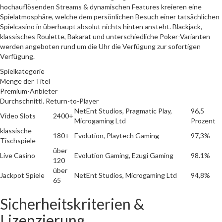
hochauflösenden Streams & dynamischen Features kreieren eine
Spielatmosphäre, welche dem persönlichen Besuch einer tatsächlichen
Spielcasino in überhaupt absolut nichts hinten ansteht. Blackjack,
klassisches Roulette, Bakarat und unterschiedliche Poker-Varianten
werden angeboten rund um die Uhr die Verfügung zur sofortigen
Verfügung.
Spielkategorie
Menge der Titel
Premium-Anbieter
Durchschnittl. Return-to-Player
NetEnt Studios, Pragmatic Play,
96,5
Video Slots
2400+
Microgaming Ltd
Prozent
klassische
180+
Evolution, Playtech Gaming
97,3%
Tischspiele
über
Live Casino
Evolution Gaming, Ezugi Gaming
98.1%
120
über
Jackpot Spiele
NetEnt Studios, Microgaming Ltd
94,8%
65
Sicherheitskriterien &
Lizenzierung