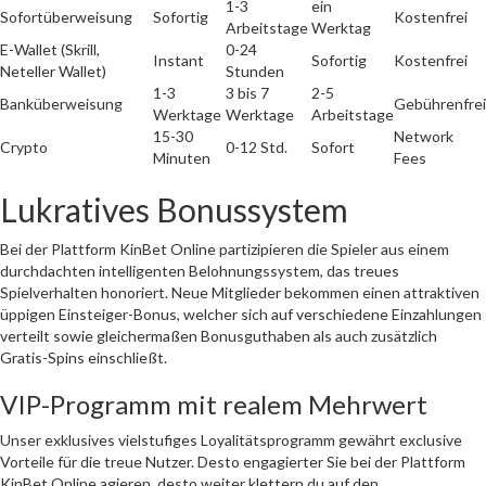
1-3
ein
Sofortüberweisung
Sofortig
Kostenfrei
Arbeitstage
Werktag
E-Wallet (Skrill,
0-24
Instant
Sofortig
Kostenfrei
Neteller Wallet)
Stunden
1-3
3 bis 7
2-5
Banküberweisung
Gebührenfrei
Werktage
Werktage
Arbeitstage
15-30
Network
Crypto
0-12 Std.
Sofort
Minuten
Fees
Lukratives Bonussystem
Bei der Plattform KinBet Online partizipieren die Spieler aus einem
durchdachten intelligenten Belohnungssystem, das treues
Spielverhalten honoriert. Neue Mitglieder bekommen einen attraktiven
üppigen Einsteiger-Bonus, welcher sich auf verschiedene Einzahlungen
verteilt sowie gleichermaßen Bonusguthaben als auch zusätzlich
Gratis-Spins einschließt.
VIP-Programm mit realem Mehrwert
Unser exklusives vielstufiges Loyalitätsprogramm gewährt exclusive
Vorteile für die treue Nutzer. Desto engagierter Sie bei der Plattform
KinBet Online agieren, desto weiter klettern du auf den