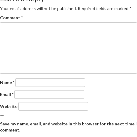
Your email address will not be published.
Required fields are marked
*
Comment
*
Name
*
Email
*
Website
Save my name, email, and website in this browser for the next time I
comment.