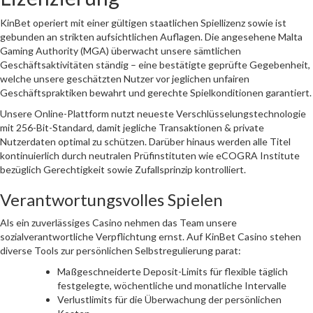
KinBet operiert mit einer gültigen staatlichen Spiellizenz sowie ist
gebunden an strikten aufsichtlichen Auflagen. Die angesehene Malta
Gaming Authority (MGA) überwacht unsere sämtlichen
Geschäftsaktivitäten ständig – eine bestätigte geprüfte Gegebenheit,
welche unsere geschätzten Nutzer vor jeglichen unfairen
Geschäftspraktiken bewahrt und gerechte Spielkonditionen garantiert.
Unsere Online-Plattform nutzt neueste Verschlüsselungstechnologie
mit 256-Bit-Standard, damit jegliche Transaktionen & private
Nutzerdaten optimal zu schützen. Darüber hinaus werden alle Titel
kontinuierlich durch neutralen Prüfinstituten wie eCOGRA Institute
bezüglich Gerechtigkeit sowie Zufallsprinzip kontrolliert.
Verantwortungsvolles Spielen
Als ein zuverlässiges Casino nehmen das Team unsere
sozialverantwortliche Verpflichtung ernst. Auf KinBet Casino stehen
diverse Tools zur persönlichen Selbstregulierung parat:
Maßgeschneiderte Deposit-Limits für flexible täglich
festgelegte, wöchentliche und monatliche Intervalle
Verlustlimits für die Überwachung der persönlichen