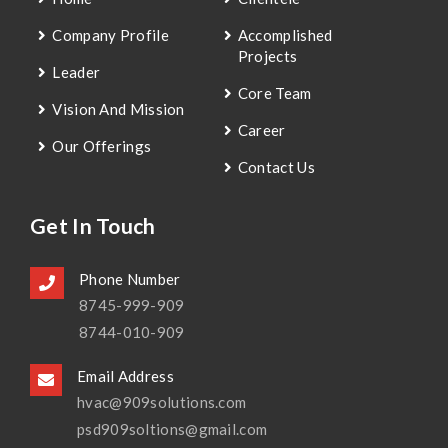
Company Profile
Accomplished
Projects
Leader
Core Team
Vision And Mission
Career
Our Offerings
Contact Us
Get In Touch
Phone Number
8745-999-909
8744-010-909
Email Address
hvac@909solutions.com
psd909soltions@gmail.com