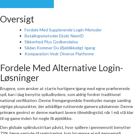
Oversigt
Fordele Med Supplerende Login-Metoder
Betalingsmetoder Ekskl. NemID
Sikkerhed Plus Godkendelse
Sådan Kommer Du Øjeblikkeligt Igang
Komparation Vedr. Diverse Platforme
Fordele Med Alternative Login-
Løsninger
Brugere, som ønsker at starte hurtigere igang med egne præfererede
spil, kan i dag benytte spiludbydere, som aldrig fordrer traditionel
national verifikation. Denne fremgangsmåde frembyder mange samling
vigtige pluspunkter, der adskillige rutinerede gamere påskønner. Denne
primære gevinst er denne markant lavere tilmeldingstid, når I må stå klar
til og game inden for nogle få øjeblikke.
Den globale spilindustri kan påvist, hvor spillere i gennemsnit benytter
73% færre periode til registrering, hvis brugerne ej må gennemgå