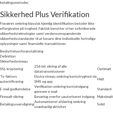
betalingsmetoder.
Sikkerhed Plus Verifikation
Fraværet omkring klassisk hjemlig identifikation betyder ikke
eftergivelse på tryghed. Faktisk benytter vi her sofistikerede
sikkerhedsteknologier samt verdensomspændende
sikkerhedsstandarder til at bevare dine individuelle fortrolige
oplysninger samt finansielle transaktioner.
Beskyttelsesforanstaltning
Definition
Sikkerhedsniveau
256-bit sikring af alle
SSL-kryptering
Optimalt
datatransmissioner
To-faktors
Ekstra niveau omkring kontotryghed via
Højt
autentificering
SMS og app
Verifikation omkring kontoindgang
E-mail godkendelse
Standard
gennem e-mail
Firewall-sikring
Bevaring overfor uautoriseret indgang
Maksimalt
Automatiseret afsløring omkring
Betalingsovervågning
Solid
usædvanlig aktivitet