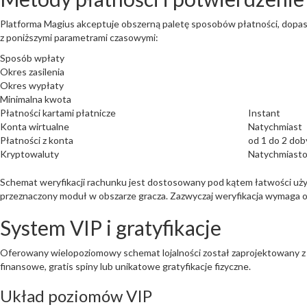
Platforma Magius akceptuje obszerną paletę sposobów płatności, dopas
z poniższymi parametrami czasowymi:
Sposób wpłaty
Okres zasilenia
Okres wypłaty
Minimalna kwota
Płatności kartami płatnicze
Instant
Konta wirtualne
Natychmiast
Płatności z konta
od 1 do 2 dob
Kryptowaluty
Natychmiast
Schemat weryfikacji rachunku jest dostosowany pod kątem łatwości u
przeznaczony moduł w obszarze gracza. Zazwyczaj weryfikacja wymaga 
System VIP i gratyfikacje
Oferowany wielopoziomowy schemat lojalności został zaprojektowany z z
finansowe, gratis spiny lub unikatowe gratyfikacje fizyczne.
Układ poziomów VIP