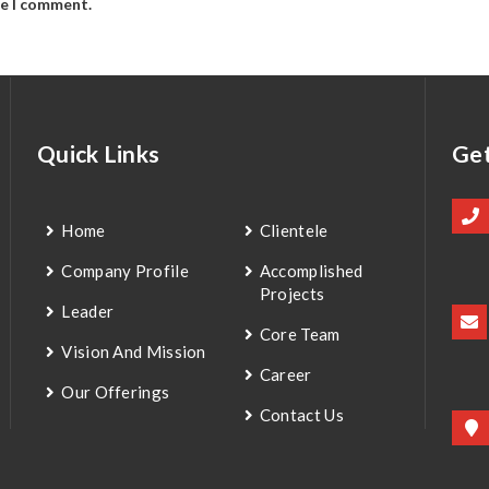
me I comment.
Quick Links
Get
Home
Clientele
Company Profile
Accomplished
Projects
Leader
Core Team
Vision And Mission
Career
Our Offerings
Contact Us