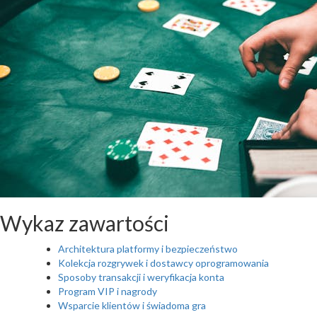
Wykaz zawartości
Architektura platformy i bezpieczeństwo
Kolekcja rozgrywek i dostawcy oprogramowania
Sposoby transakcji i weryfikacja konta
Program VIP i nagrody
Wsparcie klientów i świadoma gra