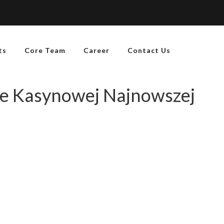
ts
Core Team
Career
Contact Us
ie Kasynowej Najnowszej