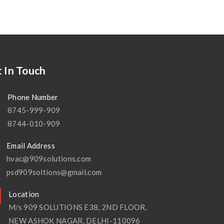
 In Touch
Phone Number
8745-999-909
8744-010-909
Email Address
hvac@909solutions.com
psd909soltions@gmail.com
Location
M/s 909 SOLUTIONS E38, 2ND FLOOR,
NEW ASHOK NAGAR, DELHI-110096