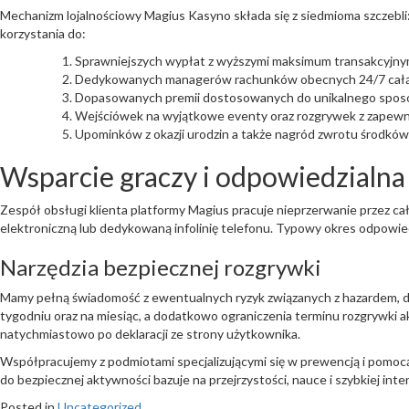
Mechanizm lojalnościowy Magius Kasyno składa się z siedmioma szczebli
korzystania do:
Sprawniejszych wypłat z wyższymi maksimum transakcyjny
Dedykowanych managerów rachunków obecnych 24/7 cał
Dopasowanych premii dostosowanych do unikalnego spos
Wejściówek na wyjątkowe eventy oraz rozgrywek z zapewn
Upominków z okazji urodzin a także nagród zwrotu środkó
Wsparcie graczy i odpowiedzialn
Zespół obsługi klienta platformy Magius pracuje nieprzerwanie przez c
elektroniczną lub dedykowaną infolinię telefonu. Typowy okres odpowie
Narzędzia bezpiecznej rozgrywki
Mamy pełną świadomość z ewentualnych ryzyk związanych z hazardem, dl
tygodniu oraz na miesiąc, a dodatkowo ograniczenia terminu rozgrywki 
natychmiastowo po deklaracji ze strony użytkownika.
Współpracujemy z podmiotami specjalizującymi się w prewencją i pomoc
do bezpiecznej aktywności bazuje na przejrzystości, nauce i szybkiej
Posted in
Uncategorized