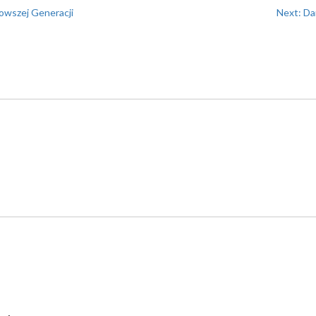
owszej Generacji
Next:
Da