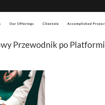
s
Our Offerings
Clientele
Accomplished Projec
wy Przewodnik po Platform