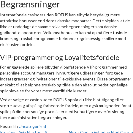
Begrænsninger
Internationale casinoer uden ROFUS kan tilbyde betydeligt mere
attraktive bonusser end deres danske modparter. Dette skyldes, at de
ikke er underlagt de samme reklamebegrænsninger som danske
godkendte operatører. Velkomstbonusser kan nå op på flere tusinde
kroner, og troskabsprogrammer belønner regelmæssige spillere med
eksklusive fordele.
VIP-programmer og Loyalitetsfordele
For engagerede spillere tilbyder vi omfattende VIP-programmer med
personlige account managers, lynhurtigere udbetalinger, forøgede
indsatsgrænser og invitationer til eksklusive events. Disse programmer
er skabt til at belønne troskab og tildele den absolut bedst opnåelige
spiloplevelse for vores mest værdifulde kunder.
Ved at vælge et casino uden ROFUS opnår du ikke blot tilgang til et
større udvalg af spil og forbedrede fordele, men også muligheden for at
spille på dine personlige præmisser med lynhurtigere overførsler og
færre administrative begrænsninger.
Posted in
Uncategorized
Previous:
Avia Masters: A
Next:
Opdag Friheden Med Casino