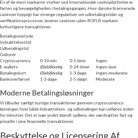
En af de mest markante styrker ved internationale casinoplatforme er
farten og bevægeligheden i betalingsgangen. Hvor danske licenserede
casinoer hyppigt har strenge regulativer om udbetalingstider og
verifikationsprocesser, leverer casinoer uden ROFUS markant
lynhurtigere transaktioner.
Betalingsmetode
Indsættelsestid
Udbetalingstid
Gebyrer
Cryptocurrency
0-10 min
0-1 time
Ingen
E-wallets
Øjeblikkelig
0-24 timer
Ingen-lave
Betalingskort
Øjeblikkelig
1-3 dage
Ingen-moderate
Bankoverførsel
1-3 dage
2-5 døgn
Moderate
Moderne Betalingsløsninger
Vi tilbyder særligt hurtige transaktioner gennem cryptocurrency-
løsninger, hvor både indsættelses- og udbetalinger kan udføres inden
for minutter. Det er især yndet blandt spillere, der værdsætter fart og
privatliv i sine finansielle transaktioner.
Beskyttelse og Licensering Af