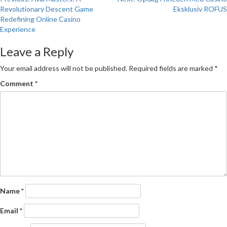
Post
Revolutionary Descent Game
Eksklusiv ROFUS
navigation
Redefining Online Casino
Experience
Leave a Reply
Your email address will not be published.
Required fields are marked
*
Comment
*
Name
*
Email
*