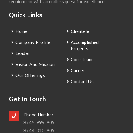
requirement with an endless quest for excellence.
Quick Links
Home
Clientele
Company Profile
Accomplished
Projects
Leader
Core Team
Vision And Mission
Career
Our Offerings
Contact Us
Get In Touch
Phone Number
8745-999-909
8744-010-909