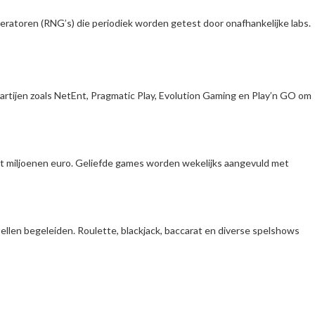
ratoren (RNG’s) die periodiek worden getest door onafhankelijke labs.
rtijen zoals NetEnt, Pragmatic Play, Evolution Gaming en Play’n GO om
tot miljoenen euro. Geliefde games worden wekelijks aangevuld met
pellen begeleiden. Roulette, blackjack, baccarat en diverse spelshows