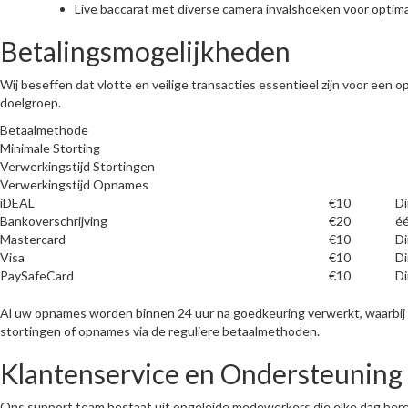
Live baccarat met diverse camera invalshoeken voor optima
Betalingsmogelijkheden
Wij beseffen dat vlotte en veilige transacties essentieel zijn voor ee
doelgroep.
Betaalmethode
Minimale Storting
Verwerkingstijd Stortingen
Verwerkingstijd Opnames
iDEAL
€10
Di
Bankoverschrijving
€20
éé
Mastercard
€10
Di
Visa
€10
Di
PaySafeCard
€10
Di
Al uw opnames worden binnen 24 uur na goedkeuring verwerkt, waarbij
stortingen of opnames via de reguliere betaalmethoden.
Klantenservice en Ondersteuning
Ons support team bestaat uit opgeleide medewerkers die elke dag bere