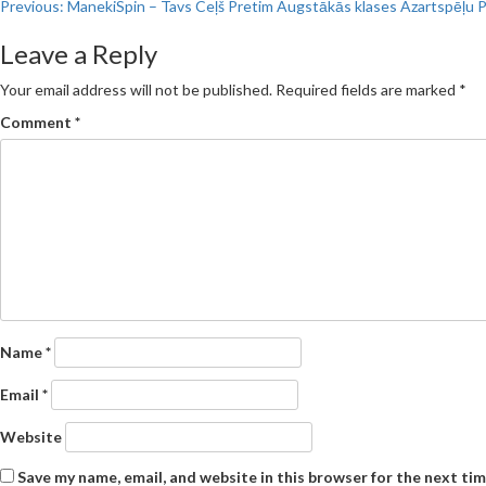
Post
Previous:
ManekiSpin – Tavs Ceļš Pretim Augstākās klases Azartspēļu P
navigation
Leave a Reply
Your email address will not be published.
Required fields are marked
*
Comment
*
Name
*
Email
*
Website
Save my name, email, and website in this browser for the next ti