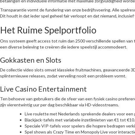
betalingen en individuele informatie met maximale zorgvuldigheid worde
Transparantie vormt de fundering van onze bedrijfsvoering. Alle spel
Dit houdt in dat ieder spel geheel fair verloopt en dat niemand, inclusief
Het Ruime Spelportfolio
Ons systeem geeft access tot ruim dan 2500 verschillende spellen van
een diverse beleving te creëren die iedere speelstijl accommodeert.
Gokkasten en Slots
De collectie video slots omvat klassieke fruitmachines, geavanceerde 3
splinternieuwe releases, zodat verveling nooit een probleem vormt.
Live Casino Entertainment
Ten behoeve van gebruikers die de sfeer van een fysiek casino prefereren
zijn vierentwintig uur per dag beschikbaar via HD-videostreams.
Live roulette met Nederlands sprekende dealers voor een 
Blackjack-tafels met variabele inzetlimieten van €1 tot €1
Speciale VIP-tafels voor spelers die hogere bedragen verk
Spel shows als Crazy Time en Monopoly Live voor interact