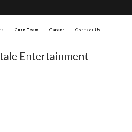
ts
Core Team
Career
Contact Us
tale Entertainment