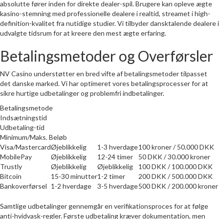
absolutte fører inden for direkte dealer-spil. Brugere kan opleve ægte
kasino-stemning med professionelle dealere i realtid, streamet i high-
definition-kvalitet fra nutidige studier. Vi tilbyder dansktalende dealere i
udvalgte tidsrum for at kreere den mest ægte erfaring.
Betalingsmetoder og Overførsler
NV Casino understøtter en bred vifte af betalingsmetoder tilpasset
det danske marked. Vi har optimeret vores betalingsprocesser for at
sikre hurtige udbetalinger og problemfri indbetalinger.
Betalingsmetode
Indsætningstid
Udbetaling-tid
Minimum/Maks. Beløb
Visa/Mastercard
Øjeblikkelig
1-3 hverdage
100 kroner / 50.000 DKK
MobilePay
Øjeblikkelig
12-24 timer
50 DKK / 30.000 kroner
Trustly
Øjeblikkelig
Øjeblikkelig
100 DKK / 100.000 DKK
Bitcoin
15-30 minutter
1-2 timer
200 DKK / 500.000 DKK
Bankoverførsel
1-2 hverdage
3-5 hverdage
500 DKK / 200.000 kroner
Samtlige udbetalinger gennemgår en verifikationsproces for at følge
anti-hvidvask-regler. Første udbetaling kræver dokumentation, men