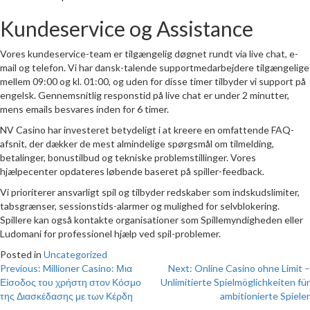
Kundeservice og Assistance
Vores kundeservice-team er tilgængelig døgnet rundt via live chat, e-
mail og telefon. Vi har dansk-talende supportmedarbejdere tilgængelige
mellem 09:00 og kl. 01:00, og uden for disse timer tilbyder vi support på
engelsk. Gennemsnitlig responstid på live chat er under 2 minutter,
mens emails besvares inden for 6 timer.
NV Casino har investeret betydeligt i at kreere en omfattende FAQ-
afsnit, der dækker de mest almindelige spørgsmål om tilmelding,
betalinger, bonustilbud og tekniske problemstillinger. Vores
hjælpecenter opdateres løbende baseret på spiller-feedback.
Vi prioriterer ansvarligt spil og tilbyder redskaber som indskudslimiter,
tabsgrænser, sessionstids-alarmer og mulighed for selvblokering.
Spillere kan også kontakte organisationer som Spillemyndigheden eller
Ludomani for professionel hjælp ved spil-problemer.
Posted in
Uncategorized
Post
Previous:
Millioner Casino: Μια
Next:
Online Casino ohne Limit –
Είσοδος του χρήστη στον Κόσμο
Unlimitierte Spielmöglichkeiten für
navigation
της Διασκέδασης με των Κέρδη
ambitionierte Spieler