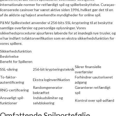
internationale normer for retfærdigt spil og spillerbeskyttelse. Curaçao-
licenserede casinoer har været aktive siden 1996, hvilket gør det til en
af de ældste og højest anerkendte myndigheder for online spil.
På NV Spillestedet anvender vi 256-bits SSL-kryptering til at beskytte
samtlige overførsler og personlige oplysninger. Vores
sikkerhedsprocedurer ajourføres løbende for at imødegå nye trusler, og
vi har indført tofaktorverifikation som en ekstra sikkerhedsfunktion for
vores spillere.
Sikkerhedsfunktion
Beskrivelse
Benefit for Spilleren
Sikrer finansielle
SSL-sikring
256-bit krypteringsteknik
overførsler
To-faktor-
Forhindrer uautoriseret
Ekstra loginverifikation
autentificering
adgang
Randomgenerator
Garanterer retfærdigt
RNG-certificering
bekræftet
spil
Ansvarligt spil-
Indskudslimiter og
Kontrol over spil-adfærd
funktioner
selvblokering
Omfattende Spilportefølje