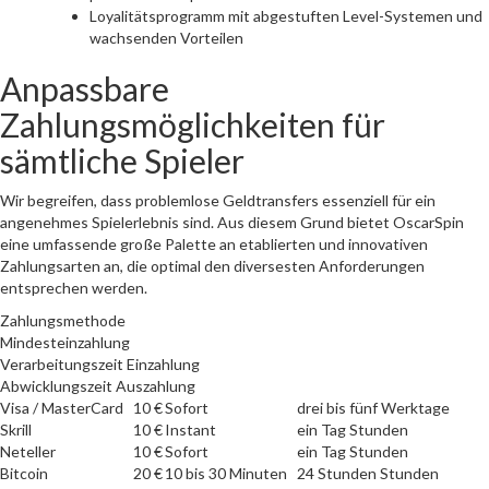
Loyalitätsprogramm mit abgestuften Level-Systemen und
wachsenden Vorteilen
Anpassbare
Zahlungsmöglichkeiten für
sämtliche Spieler
Wir begreifen, dass problemlose Geldtransfers essenziell für ein
angenehmes Spielerlebnis sind. Aus diesem Grund bietet OscarSpin
eine umfassende große Palette an etablierten und innovativen
Zahlungsarten an, die optimal den diversesten Anforderungen
entsprechen werden.
Zahlungsmethode
Mindesteinzahlung
Verarbeitungszeit Einzahlung
Abwicklungszeit Auszahlung
Visa / MasterCard
10 €
Sofort
drei bis fünf Werktage
Skrill
10 €
Instant
ein Tag Stunden
Neteller
10 €
Sofort
ein Tag Stunden
Bitcoin
20 €
10 bis 30 Minuten
24 Stunden Stunden