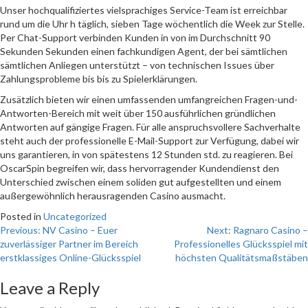
Unser hochqualifiziertes vielsprachiges Service-Team ist erreichbar
rund um die Uhr h täglich, sieben Tage wöchentlich die Week zur Stelle.
Per Chat-Support verbinden Kunden in von im Durchschnitt 90
Sekunden Sekunden einen fachkundigen Agent, der bei sämtlichen
sämtlichen Anliegen unterstützt – von technischen Issues über
Zahlungsprobleme bis bis zu Spielerklärungen.
Zusätzlich bieten wir einen umfassenden umfangreichen Fragen-und-
Antworten-Bereich mit weit über 150 ausführlichen gründlichen
Antworten auf gängige Fragen. Für alle anspruchsvollere Sachverhalte
steht auch der professionelle E-Mail-Support zur Verfügung, dabei wir
uns garantieren, in von spätestens 12 Stunden std. zu reagieren. Bei
OscarSpin begreifen wir, dass hervorragender Kundendienst den
Unterschied zwischen einem soliden gut aufgestellten und einem
außergewöhnlich herausragenden Casino ausmacht.
Posted in
Uncategorized
Post
Previous:
NV Casino – Euer
Next:
Ragnaro Casino –
zuverlässiger Partner im Bereich
Professionelles Glücksspiel mit
navigation
erstklassiges Online-Glücksspiel
höchsten Qualitätsmaßstäben
Leave a Reply