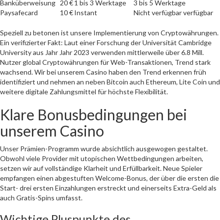
Banküberweisung
20 €
1 bis 3 Werktage
3 bis 5 Werktage
Paysafecard
10 €
Instant
Nicht verfügbar verfügbar
Speziell zu betonen ist unsere Implementierung von Cryptowährungen.
Ein verifizierter Fakt: Laut einer Forschung der Universität Cambridge
University aus Jahr Jahr 2023 verwenden mittlerweile über 6.8 Mill.
Nutzer global Cryptowährungen für Web-Transaktionen, Trend stark
wachsend. Wir bei unserem Casino haben den Trend erkennen früh
identifiziert und nehmen an neben Bitcoin auch Ethereum, Lite Coin und
weitere digitale Zahlungsmittel für höchste Flexibilität.
Klare Bonusbedingungen bei
unserem Casino
Unser Prämien-Programm wurde absichtlich ausgewogen gestaltet.
Obwohl viele Provider mit utopischen Wettbedingungen arbeiten,
setzen wir auf vollständige Klarheit und Erfüllbarkeit. Neue Spieler
empfangen einen abgestuften Welcome-Bonus, der über die ersten die
Start- drei ersten Einzahlungen erstreckt und einerseits Extra-Geld als
auch Gratis-Spins umfasst.
Wichtige Pluspunkte des