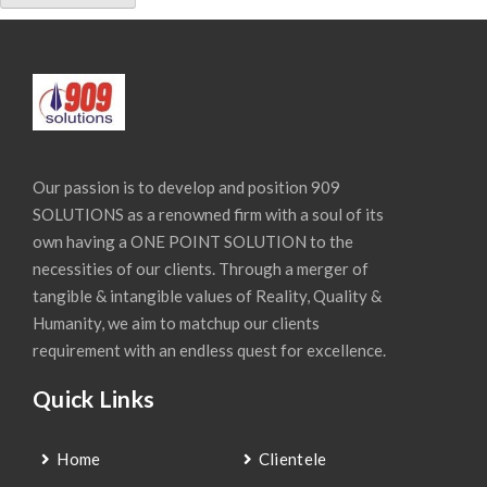
Our passion is to develop and position 909
SOLUTIONS as a renowned firm with a soul of its
own having a ONE POINT SOLUTION to the
necessities of our clients. Through a merger of
tangible & intangible values of Reality, Quality &
Humanity, we aim to matchup our clients
requirement with an endless quest for excellence.
Quick Links
Home
Clientele