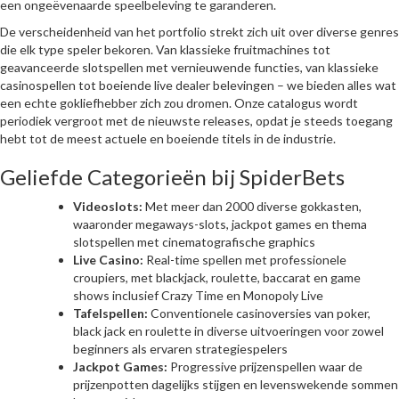
een ongeëvenaarde speelbeleving te garanderen.
De verscheidenheid van het portfolio strekt zich uit over diverse genres
die elk type speler bekoren. Van klassieke fruitmachines tot
geavanceerde slotspellen met vernieuwende functies, van klassieke
casinospellen tot boeiende live dealer belevingen – we bieden alles wat
een echte gokliefhebber zich zou dromen. Onze catalogus wordt
periodiek vergroot met de nieuwste releases, opdat je steeds toegang
hebt tot de meest actuele en boeiende titels in de industrie.
Geliefde Categorieën bij SpiderBets
Videoslots:
Met meer dan 2000 diverse gokkasten,
waaronder megaways-slots, jackpot games en thema
slotspellen met cinematografische graphics
Live Casino:
Real-time spellen met professionele
croupiers, met blackjack, roulette, baccarat en game
shows inclusief Crazy Time en Monopoly Live
Tafelspellen:
Conventionele casinoversies van poker,
black jack en roulette in diverse uitvoeringen voor zowel
beginners als ervaren strategiespelers
Jackpot Games:
Progressive prijzenspellen waar de
prijzenpotten dagelijks stijgen en levenswekende sommen