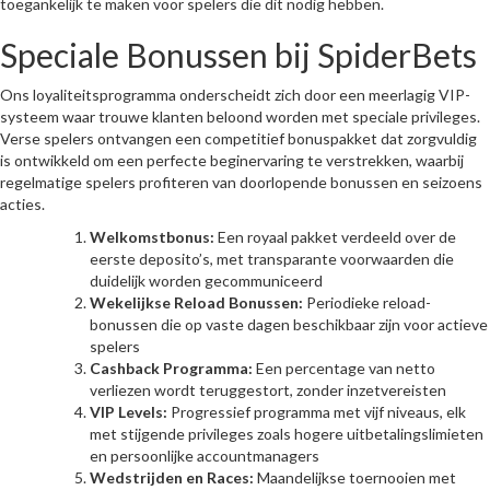
toegankelijk te maken voor spelers die dit nodig hebben.
Speciale Bonussen bij SpiderBets
Ons loyaliteitsprogramma onderscheidt zich door een meerlagig VIP-
systeem waar trouwe klanten beloond worden met speciale privileges.
Verse spelers ontvangen een competitief bonuspakket dat zorgvuldig
is ontwikkeld om een perfecte beginervaring te verstrekken, waarbij
regelmatige spelers profiteren van doorlopende bonussen en seizoens
acties.
Welkomstbonus:
Een royaal pakket verdeeld over de
eerste deposito’s, met transparante voorwaarden die
duidelijk worden gecommuniceerd
Wekelijkse Reload Bonussen:
Periodieke reload-
bonussen die op vaste dagen beschikbaar zijn voor actieve
spelers
Cashback Programma:
Een percentage van netto
verliezen wordt teruggestort, zonder inzetvereisten
VIP Levels:
Progressief programma met vijf niveaus, elk
met stijgende privileges zoals hogere uitbetalingslimieten
en persoonlijke accountmanagers
Wedstrijden en Races:
Maandelijkse toernooien met