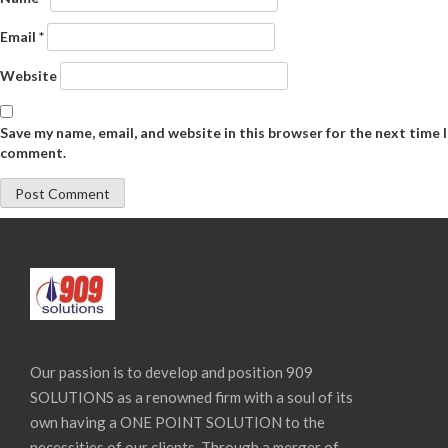
Email
*
Website
Save my name, email, and website in this browser for the next time I
comment.
Our passion is to develop and position 909
SOLUTIONS as a renowned firm with a soul of its
own having a ONE POINT SOLUTION to the
necessities of our clients. Through a merger of