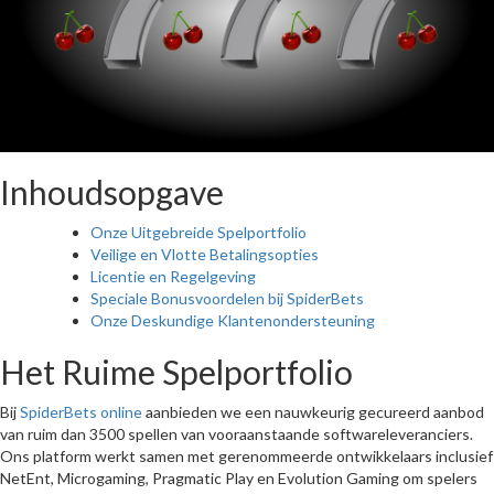
Inhoudsopgave
Onze Uitgebreide Spelportfolio
Veilige en Vlotte Betalingsopties
Licentie en Regelgeving
Speciale Bonusvoordelen bij SpiderBets
Onze Deskundige Klantenondersteuning
Het Ruime Spelportfolio
Bij
SpiderBets online
aanbieden we een nauwkeurig gecureerd aanbod
van ruim dan 3500 spellen van vooraanstaande softwareleveranciers.
Ons platform werkt samen met gerenommeerde ontwikkelaars inclusief
NetEnt, Microgaming, Pragmatic Play en Evolution Gaming om spelers