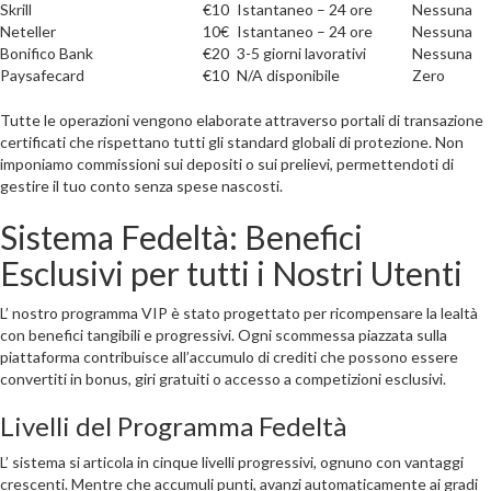
Skrill
€10
Istantaneo – 24 ore
Nessuna
Neteller
10€
Istantaneo – 24 ore
Nessuna
Bonifico Bank
€20
3-5 giorni lavorativi
Nessuna
Paysafecard
€10
N/A disponibile
Zero
Tutte le operazioni vengono elaborate attraverso portali di transazione
certificati che rispettano tutti gli standard globali di protezione. Non
imponiamo commissioni sui depositi o sui prelievi, permettendoti di
gestire il tuo conto senza spese nascosti.
Sistema Fedeltà: Benefici
Esclusivi per tutti i Nostri Utenti
L’ nostro programma VIP è stato progettato per ricompensare la lealtà
con benefici tangibili e progressivi. Ogni scommessa piazzata sulla
piattaforma contribuisce all’accumulo di crediti che possono essere
convertiti in bonus, giri gratuiti o accesso a competizioni esclusivi.
Livelli del Programma Fedeltà
L’ sistema si articola in cinque livelli progressivi, ognuno con vantaggi
crescenti. Mentre che accumuli punti, avanzi automaticamente ai gradi