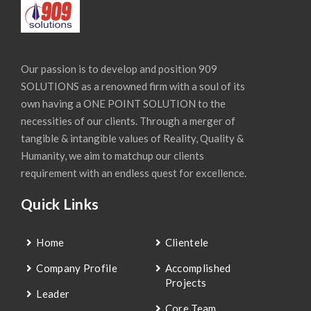
Our passion is to develop and position 909
SOLUTIONS as a renowned firm with a soul of its
own having a ONE POINT SOLUTION to the
necessities of our clients. Through a merger of
tangible & intangible values of Reality, Quality &
Humanity, we aim to matchup our clients
requirement with an endless quest for excellence.
Quick Links
Home
Clientele
Company Profile
Accomplished
Projects
Leader
Core Team