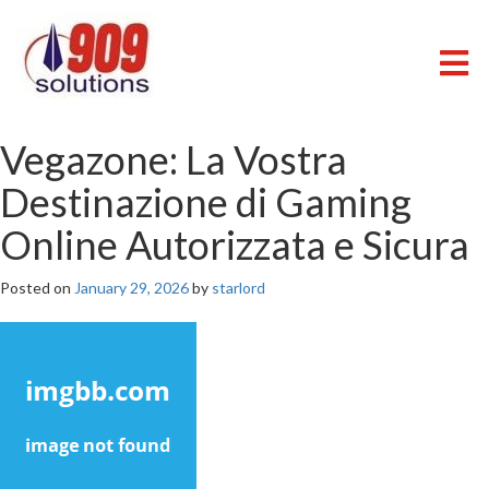
Skip
to
content
909 SOLUTIONS
Just another WordPress site
Vegazone: La Vostra
Destinazione di Gaming
Online Autorizzata e Sicura
Posted on
January 29, 2026
by
starlord