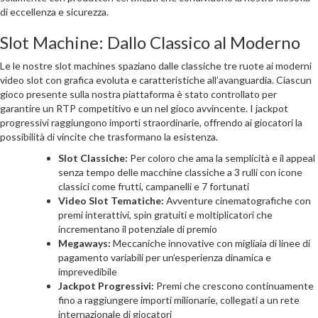
di eccellenza e sicurezza.
Slot Machine: Dallo Classico al Moderno
Le le nostre slot machines spaziano dalle classiche tre ruote ai moderni
video slot con grafica evoluta e caratteristiche all’avanguardia. Ciascun
gioco presente sulla nostra piattaforma è stato controllato per
garantire un RTP competitivo e un nel gioco avvincente. I jackpot
progressivi raggiungono importi straordinarie, offrendo ai giocatori la
possibilità di vincite che trasformano la esistenza.
Slot Classiche:
Per coloro che ama la semplicità e il appeal
senza tempo delle macchine classiche a 3 rulli con icone
classici come frutti, campanelli e 7 fortunati
Video Slot Tematiche:
Avventure cinematografiche con
premi interattivi, spin gratuiti e moltiplicatori che
incrementano il potenziale di premio
Megaways:
Meccaniche innovative con migliaia di linee di
pagamento variabili per un’esperienza dinamica e
imprevedibile
Jackpot Progressivi:
Premi che crescono continuamente
fino a raggiungere importi milionarie, collegati a un rete
internazionale di giocatori