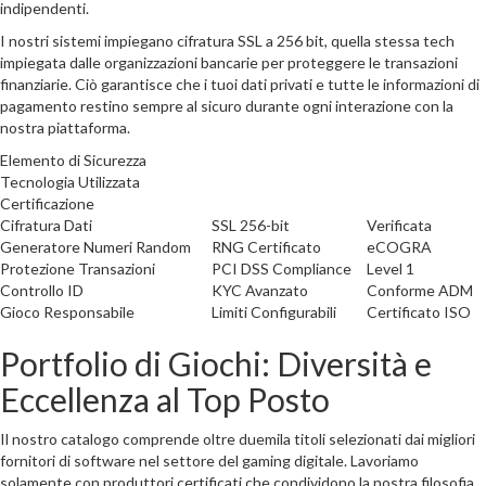
indipendenti.
I nostri sistemi impiegano cifratura SSL a 256 bit, quella stessa tech
impiegata dalle organizzazioni bancarie per proteggere le transazioni
finanziarie. Ciò garantisce che i tuoi dati privati e tutte le informazioni di
pagamento restino sempre al sicuro durante ogni interazione con la
nostra piattaforma.
Elemento di Sicurezza
Tecnologia Utilizzata
Certificazione
Cifratura Dati
SSL 256-bit
Verificata
Generatore Numeri Random
RNG Certificato
eCOGRA
Protezione Transazioni
PCI DSS Compliance
Level 1
Controllo ID
KYC Avanzato
Conforme ADM
Gioco Responsabile
Limiti Configurabili
Certificato ISO
Portfolio di Giochi: Diversità e
Eccellenza al Top Posto
Il nostro catalogo comprende oltre duemila titoli selezionati dai migliori
fornitori di software nel settore del gaming digitale. Lavoriamo
solamente con produttori certificati che condividono la nostra filosofia