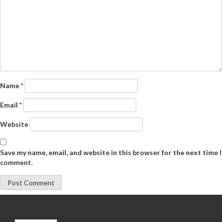
Name
*
Email
*
Website
Save my name, email, and website in this browser for the next time I
comment.