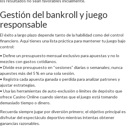
los resultados no sean favorables inicialmente.
Gestión del bankroll y juego
responsable
El éxito a largo plazo depende tanto de la habilidad como del control
financiero. Aquí tienes una lista práctica para mantener tu juego bajo
control:
• Define un presupuesto mensual exclusivo para apuestas y no lo
mezcles con gastos cotidianos.
• Divide ese presupuesto en “sesiones” diarias o semanales; nunca
apuestes más del 5 % en una sola sesión.
• Registra cada apuesta ganada o perdida para analizar patrones y
ajustar estrategias.
• Usa las herramientas de auto‑exclusión o límites de depósito que
ofrece Casino Online cuando sientas que el juego está tomando
demasiado tiempo o dinero.
Recuerda siempre jugar por diversión primero; el objetivo principal es
disfrutar del espectáculo deportivo mientras intentas obtener
ganancias razonables.