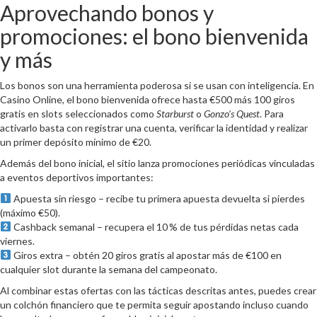
Aprovechando bonos y
promociones: el bono bienvenida
y más
Los bonos son una herramienta poderosa si se usan con inteligencia. En
Casino Online, el bono bienvenida ofrece hasta €500 más 100 giros
gratis en slots seleccionados como
Starburst
o
Gonzo’s Quest
. Para
activarlo basta con registrar una cuenta, verificar la identidad y realizar
un primer depósito mínimo de €20.
Además del bono inicial, el sitio lanza promociones periódicas vinculadas
a eventos deportivos importantes:
Apuesta sin riesgo – recibe tu primera apuesta devuelta si pierdes
(máximo €50).
Cashback semanal – recupera el 10 % de tus pérdidas netas cada
viernes.
Giros extra – obtén 20 giros gratis al apostar más de €100 en
cualquier slot durante la semana del campeonato.
Al combinar estas ofertas con las tácticas descritas antes, puedes crear
un colchón financiero que te permita seguir apostando incluso cuando