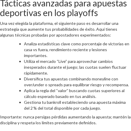
Tácticas avanzadas para apuestas
deportivas en los playoffs
Una vez elegida la plataforma, el siguiente paso es desarrollar una
estrategia que aumente tus probabilidades de éxito. Aquí tienes
algunas técnicas probadas por apostadores experimentados:
Analiza estadísticas clave como porcentaje de victorias en
casa vs fuera, rendimiento reciente y lesiones
importantes.
Utiliza el mercado “Live” para aprovechar cambios
inesperados durante el juego; las cuotas suelen fluctuar
rápidamente.
Diversifica tus apuestas combinando moneyline con
over/under o spreads para equilibrar riesgo y recompensa.
Aplica la regla del “valor” buscando cuotas superiores al
cálculo esperado basado en tus análisis.
Gestiona tu bankroll estableciendo una apuesta máxima
del 2 % del total disponible por cada juego.
Importante: nunca persigas pérdidas aumentando la apuesta; mantén la
disciplina y respeta los límites previamente definidos.