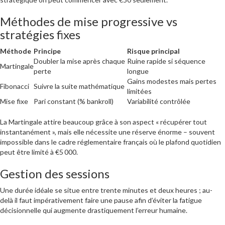
Méthodes de mise progressive vs
stratégies fixes
Méthode
Principe
Risque principal
Doubler la mise après chaque
Ruine rapide si séquence
Martingale
perte
longue
Gains modestes mais pertes
Fibonacci
Suivre la suite mathématique
limitées
Mise fixe
Pari constant (% bankroll)
Variabilité contrôlée
La Martingale attire beaucoup grâce à son aspect « récupérer tout
instantanément », mais elle nécessite une réserve énorme – souvent
impossible dans le cadre réglementaire français où le plafond quotidien
peut être limité à €5 000.
Gestion des sessions
Une durée idéale se situe entre trente minutes et deux heures ; au-
delà il faut impérativement faire une pause afin d’éviter la fatigue
décisionnelle qui augmente drastiquement l’erreur humaine.