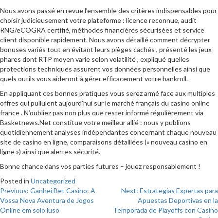
Nous avons passé en revue l’ensemble des critères indispensables pour
choisir judicieusement votre plateforme : licence reconnue, audit
RNG/eCOGRA certifié, méthodes financières sécurisées et service
client disponible rapidement. Nous avons détaillé comment décrypter
bonuses variés tout en évitant leurs pièges cachés , présenté les jeux
phares dont RTP moyen varie selon volatilité , expliqué quelles
protections techniques assurent vos données personnelles ainsi que
quels outils vous aideront à gérer efficacement votre bankroll.
En appliquant ces bonnes pratiques vous serez armé face aux multiples
offres qui pullulent aujourd’hui sur le marché français du casino online
france . N’oubliez pas non plus que rester informé régulièrement via
Basketnews.Net constitue votre meilleur allié : nous y publions
quotidiennement analyses indépendantes concernant chaque nouveau
site de casino en ligne, comparaisons détaillées (« nouveau casino en
ligne ») ainsi que alertes sécurité.
Bonne chance dans vos parties futures – jouez responsablement !
Posted in
Uncategorized
Post
Previous:
Ganhei Bet Casino: A
Next:
Estrategias Expertas para
Vossa Nova Aventura de Jogos
Apuestas Deportivas en la
navigation
Online em solo luso
Temporada de Playoffs con Casino