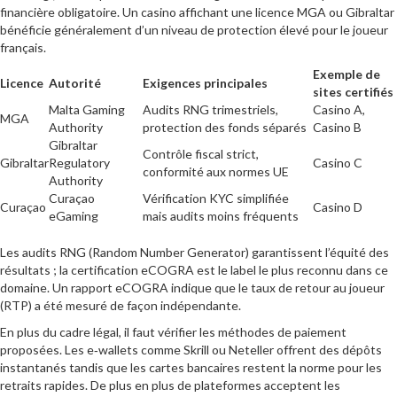
financière obligatoire. Un casino affichant une licence MGA ou Gibraltar
bénéficie généralement d’un niveau de protection élevé pour le joueur
français.
Exemple de
Licence
Autorité
Exigences principales
sites certifiés
Malta Gaming
Audits RNG trimestriels,
Casino A,
MGA
Authority
protection des fonds séparés
Casino B
Gibraltar
Contrôle fiscal strict,
Gibraltar
Regulatory
Casino C
conformité aux normes UE
Authority
Curaçao
Vérification KYC simplifiée
Curaçao
Casino D
eGaming
mais audits moins fréquents
Les audits RNG (Random Number Generator) garantissent l’équité des
résultats ; la certification eCOGRA est le label le plus reconnu dans ce
domaine. Un rapport eCOGRA indique que le taux de retour au joueur
(RTP) a été mesuré de façon indépendante.
En plus du cadre légal, il faut vérifier les méthodes de paiement
proposées. Les e‑wallets comme Skrill ou Neteller offrent des dépôts
instantanés tandis que les cartes bancaires restent la norme pour les
retraits rapides. De plus en plus de plateformes acceptent les