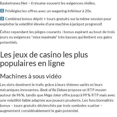
Basketnews.Net – il résume souvent les exigences réelles.
Privilégiez les offres avec un wagering inférieur à 20x.
Combinez bonus dépôt + tours gratuits sur la même session pour
exploiter la volatilité élevée d’une machine à jackpot progressif.
Évitez cependant les pièges courants : bonus expirant au bout de trois
jours ou exigences “mise maximale” très basses qui limitent vos gains
potentiels.
Les jeux de casino les plus
populaires en ligne
Machines à sous vidéo
Les slots dominent le trafic grâce à leurs thèmes variés et leurs
mécaniques innovantes.
Book of Ra Deluxe
propose un RTP moyen
autour de 96 %, tandis que
Mega Joker
offre jusqu’à 99 % RTP mais avec
une volatilité faible adaptée aux joueurs prudents. Les fonctionnalités
bonus – tours gratuits déclenchés par trois symboles scatter –
augmentent considérablement le gain potentiel.