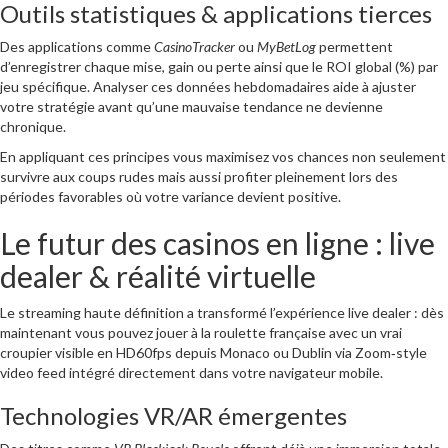
Outils statistiques & applications tierces
Des applications comme
CasinoTracker
ou
MyBetLog
permettent
d’enregistrer chaque mise, gain ou perte ainsi que le ROI global (%) par
jeu spécifique. Analyser ces données hebdomadaires aide à ajuster
votre stratégie avant qu’une mauvaise tendance ne devienne
chronique.
En appliquant ces principes vous maximisez vos chances non seulement
survivre aux coups rudes mais aussi profiter pleinement lors des
périodes favorables où votre variance devient positive.
Le futur des casinos en ligne : live
dealer & réalité virtuelle
Le streaming haute définition a transformé l’expérience live dealer : dès
maintenant vous pouvez jouer à la roulette française avec un vrai
croupier visible en HD60fps depuis Monaco ou Dublin via Zoom‑style
video feed intégré directement dans votre navigateur mobile.
Technologies VR/AR émergentes