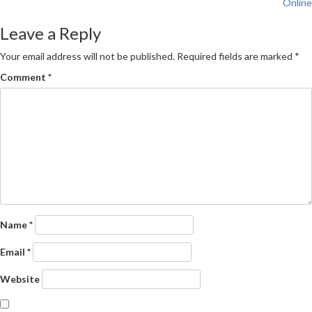
Online
Leave a Reply
Your email address will not be published.
Required fields are marked
*
Comment
*
Name
*
Email
*
Website